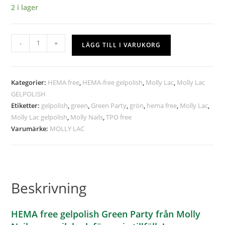
2 i lager
-
+
LÄGG TILL I VARUKORG
Kategorier:
HEMA free
,
HEMA-free gelpolish
,
Molly Lac
,
Molly Lac
GELPOLISH
Etiketter:
gelpolish
,
green
,
Green Party
,
grön
,
hema free
,
Molly Lac
,
Molly Lac gelpolish
,
Molly Nails
,
TPO free
Varumärke:
MOLLY LAC
Beskrivning
HEMA free gelpolish Green Party från Molly