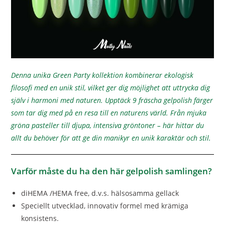
Denna unika Green Party kollektion kombinerar ekologisk
filosofi med en unik stil, vilket ger dig möjlighet att uttrycka dig
själv i harmoni med naturen. Upptäck 9 fräscha gelpolish färger
som tar dig med på en resa till en naturens värld. Från mjuka
gröna pasteller till djupa, intensiva gröntoner – här hittar du
allt du behöver för att ge din manikyr en unik karaktär och stil.
Varför måste du ha den här gelpolish samlingen?
diHEMA /HEMA free, d.v.s. hälsosamma gellack
Speciellt utvecklad, innovativ formel med krämiga
konsistens.