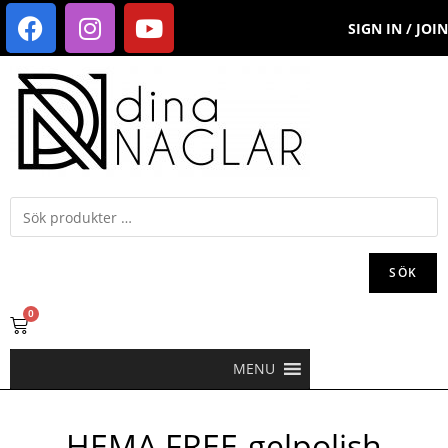
SIGN IN / JOIN
SÖK
0
MENU
HEMA FREE-gelpolish