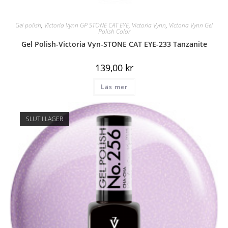
Gel polish
,
Victoria Vynn GP STONE CAT EYE
,
Victoria Vynn
,
Victoria Vynn Gel
Polish Color
Gel Polish-Victoria Vyn-STONE CAT EYE-233 Tanzanite
139,00
kr
Läs mer
SLUT I LAGER