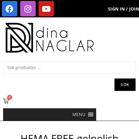
SIGN IN / JOIN
SÖK
0
MENU
HEMA FREE-gelpolish