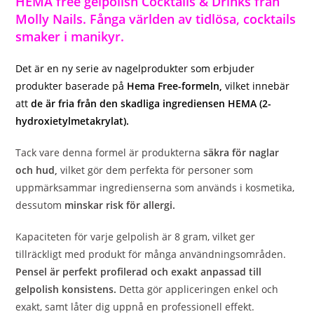
HEMA free gelpolish Cocktails & Drinks från
Molly Nails. Fånga världen av tidlösa, cocktails
smaker i manikyr.
Det är en ny serie av nagelprodukter som erbjuder
produkter baserade på
Hema Free-formeln,
vilket innebär
att
de är fria från den skadliga ingrediensen HEMA (2-
hydroxietylmetakrylat).
Tack vare denna formel är produkterna
säkra för naglar
och hud,
vilket gör dem perfekta för personer som
uppmärksammar ingredienserna som används i kosmetika,
dessutom
minskar risk för allergi.
Kapaciteten för varje gelpolish är 8 gram, vilket ger
tillräckligt med produkt för många användningsområden.
Pensel är perfekt profilerad och exakt anpassad till
gelpolish konsistens.
Detta gör appliceringen enkel och
exakt, samt låter dig uppnå en professionell effekt.