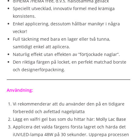
diHEMA /HEMA free, d.v.s. hälsosamma gellack
Speciellt utvecklad, innovativ formel med krämiga
konsistens.
Enkel applicering, dessutom hållbar manikyr i några
veckor!
Full täckning med bara en lager eller två tunna,
samtidigt enkel att aplicera.
Naturlig effekt utan effekten av ”förtjockade naglar”.
Den riktiga färgen på locket, en perfekt matchad borste
och designerförpackning.
Användning:
Vi rekommenderar att du använder den på en tidigare
förberedd och avfettad nagelplatta
Lägg en valfri gel bas som du hittar här:
Molly Lac Base
Applicera det valda färgens första lagret och härda det
iUV/LED-lampa 48W på 30 sekunder. Upprepa processen