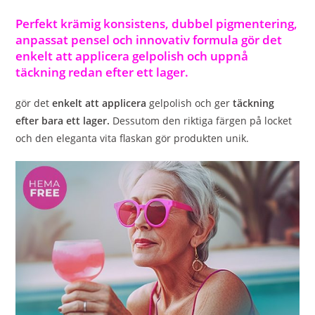
Perfekt krämig konsistens, dubbel pigmentering,
anpassat pensel och innovativ formula gör det
enkelt att applicera gelpolish och uppnå
täckning redan efter ett lager.
gör det
enkelt att applicera
gelpolish och ger
täckning
efter bara ett lager.
Dessutom den riktiga färgen på locket
och den eleganta vita flaskan gör produkten unik.