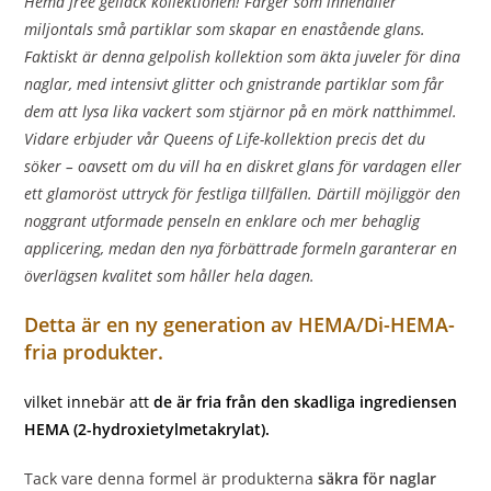
Hema free gellack kollektionen! Färger som innehåller
miljontals små partiklar som skapar en enastående glans.
Faktiskt är denna gelpolish kollektion som äkta juveler för dina
naglar, med intensivt glitter och gnistrande partiklar som får
dem att lysa lika vackert som stjärnor på en mörk natthimmel.
Vidare erbjuder vår Queens of Life-kollektion precis det du
söker – oavsett om du vill ha en diskret glans för vardagen eller
ett glamoröst uttryck för festliga tillfällen. Därtill möjliggör den
noggrant utformade penseln en enklare och mer behaglig
applicering, medan den nya förbättrade formeln garanterar en
överlägsen kvalitet som håller hela dagen.
Detta är en ny generation av HEMA/Di-HEMA-
fria produkter.
vilket innebär att
de är fria från den skadliga ingrediensen
HEMA (2-hydroxietylmetakrylat).
Tack vare denna formel är produkterna
säkra för naglar