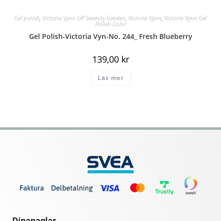
Gel polish
,
Victoria Vynn GP Serenity Garden
,
Victoria Vynn
,
Victoria Vynn Gel
Polish Color
Gel Polish-Victoria Vyn-No. 244_ Fresh Blueberry
139,00
kr
Läs mer
Dinanaglar