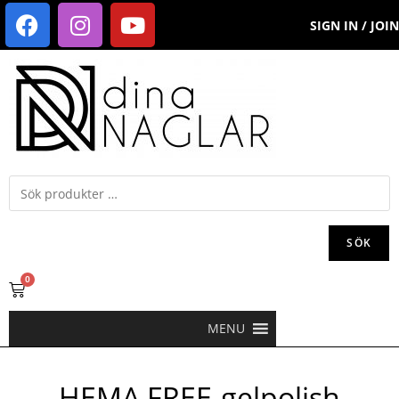
SIGN IN / JOIN
SÖK
0
MENU
HEMA FREE-gelpolish