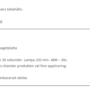
lans bibehålls.
g.
nagelplatta
i 30 sekunder. Lampa LED min. 48W – 30s.
du blandar produkten väl före applicering.
etonbaserad vätska