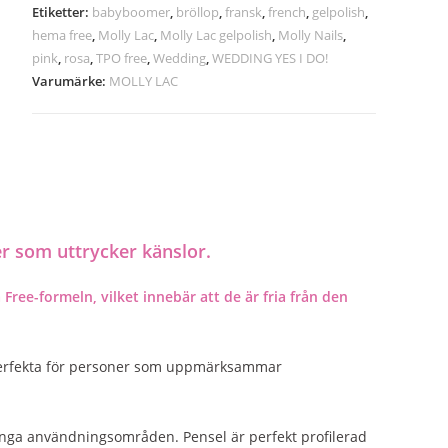
Etiketter:
babyboomer
,
bröllop
,
fransk
,
french
,
gelpolish
,
hema free
,
Molly Lac
,
Molly Lac gelpolish
,
Molly Nails
,
pink
,
rosa
,
TPO free
,
Wedding
,
WEDDING YES I DO!
Varumärke:
MOLLY LAC
r som uttrycker känslor.
ee-formeln, vilket innebär att de är fria från den
 perfekta för personer som uppmärksammar
 många användningsområden. Pensel är perfekt profilerad