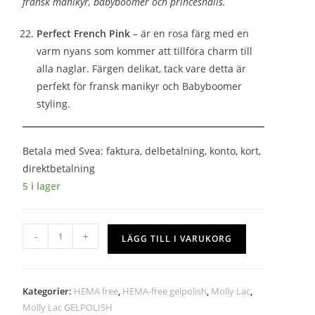
fransk manikyr, babyboomer och princesnails.
Perfect French Pink
– är en rosa färg med en
varm nyans som kommer att tillföra charm till
alla naglar. Färgen delikat, tack vare detta är
perfekt för fransk manikyr och Babyboomer
styling.
Betala med Svea: faktura, delbetalning, konto, kort,
direktbetalning
5 i lager
-
+
LÄGG TILL I VARUKORG
Kategorier:
HEMA free
,
HEMA-free gelpolish
,
Molly Lac
,
Molly Lac GELPOLISH