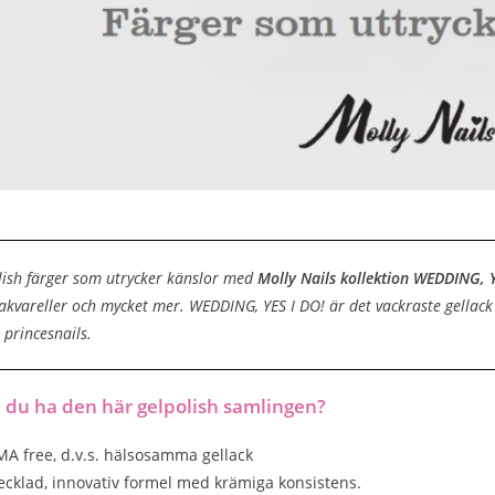
lish färger som utrycker känslor med
Molly Nails kollektion WEDDING, Y
, akvareller och mycket mer. WEDDING, YES I DO! är det vackraste gellack
princesnails.
 du ha den här gelpolish samlingen?
A free, d.v.s. hälsosamma gellack
vecklad, innovativ formel med krämiga konsistens.