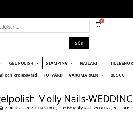
0
SÖK
GEL POLISH
STAMPING
NAILART
TILLBEHÖR
d och kroppsvård
FOTVÅRD
VARUMÄRKEN
BLOGG
lpolish Molly Nails-WEDDING,
>
Butikssidan
>
HEMA FREE-gelpolish Molly Nails-WEDDING, YES I DO!-2