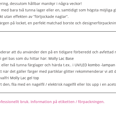
ering, dessutom hållbar manikyr i några veckor!
g med bara två tunna lager eller en, samtidigt som högsta möjliga g
kt utan effekten av ”förtjockade naglar”.
färgen på locket, en perfekt matchad borste och designerförpacknin
erar att du använder den på en tidigare förberedd och avfettad 
ri gel bas som du hittar här:
Molly Lac Base
 eller två tunna färglager och härda t.ex.. i
UV/LED kombo -lampan
t när det gäller färger med partiklar-glitter rekommenderar vi att 
valfri
Molly Lac gel top
rt den, fila med en nagelfil / elektrisk nagelfil eller lös upp i en ac
fessionellt bruk. Information på etiketten / förpackningen.