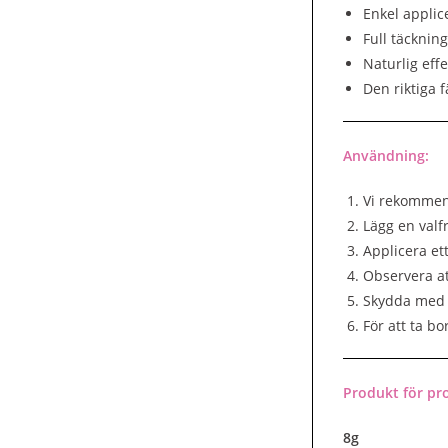
Enkel applic
Full täcknin
Naturlig effe
Den riktiga 
Användning:
Vi rekommend
Lägg en valf
Applicera ett
Observera at
Skydda med 
För att ta bo
Produkt för pro
8g