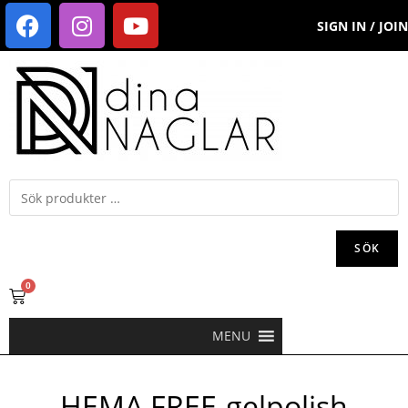
SIGN IN / JOIN
SÖK
0
MENU
HEMA FREE-gelpolish