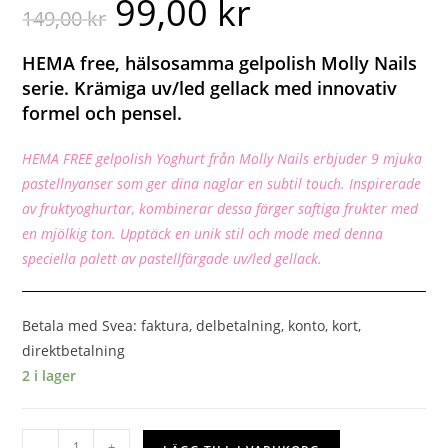
99,00
kr
149,00
kr
HEMA free, hälsosamma gelpolish Molly Nails
serie. Krämiga uv/led gellack med innovativ
formel och pensel.
HEMA FREE gelpolish Yoghurt från Molly Nails erbjuder 9 mjuka
pastellnyanser som ger dina naglar en subtil touch. Inspirerade
av fruktyoghurtar, kombinerar dessa färger saftiga frukter med
en mjölkig ton. Upptäck en unik stil och mode med denna
speciella palett av pastellfärgade uv/led gellack.
Betala med Svea: faktura, delbetalning, konto, kort,
direktbetalning
2 i lager
-
+