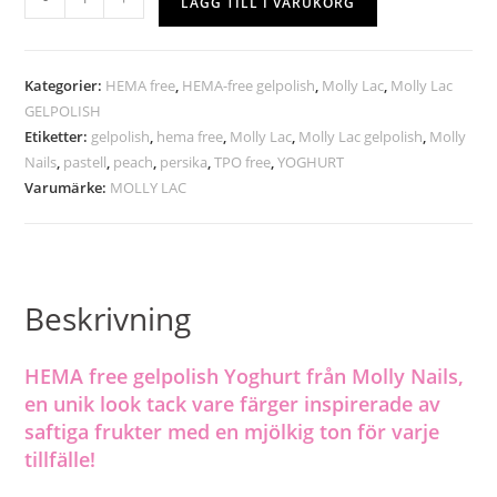
LÄGG TILL I VARUKORG
Kategorier:
HEMA free
,
HEMA-free gelpolish
,
Molly Lac
,
Molly Lac
GELPOLISH
Etiketter:
gelpolish
,
hema free
,
Molly Lac
,
Molly Lac gelpolish
,
Molly
Nails
,
pastell
,
peach
,
persika
,
TPO free
,
YOGHURT
Varumärke:
MOLLY LAC
Beskrivning
HEMA free gelpolish Yoghurt från Molly Nails,
en unik look tack vare färger inspirerade av
saftiga frukter med en mjölkig ton för varje
tillfälle!