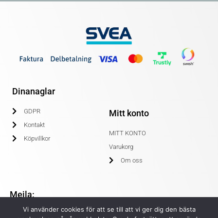
Dinanaglar
GDPR
Mitt konto
Kontakt
MITT KONTO
Köpvillkor
Varukorg
Om oss
Mejla:
Vi använder cookies för att se till att vi ger dig den bästa
info@dinanaglar.se