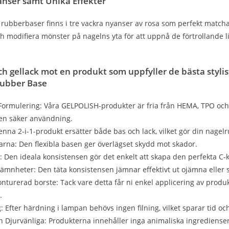
nser samt Unika Effekter
rubberbaser finns i tre vackra nyanser av rosa som perfekt match
h modifiera mönster på nagelns yta för att uppnå de förtrollande l
och gellack mot en produkt som uppfyller de bästa styli
ubber Base
rmulering: Våra GELPOLISH-produkter är fria från HEMA, TPO och D
 en säker användning.
enna 2-i-1-produkt ersätter både bas och lack, vilket gör din nagel
rna: Den flexibla basen ger överlägset skydd mot skador.
: Den ideala konsistensen gör det enkelt att skapa den perfekta C-
ämnheter: Den täta konsistensen jämnar effektivt ut ojämna eller 
onturerad borste: Tack vare detta får ni enkel applicering av pro
.
g: Efter härdning i lampan behövs ingen filning, vilket sparar tid o
 Djurvänliga: Produkterna innehåller inga animaliska ingredienser oc