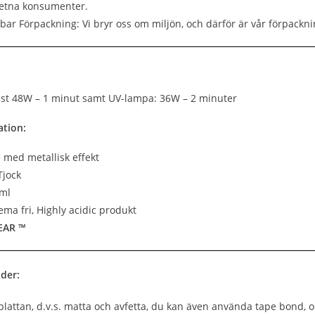
vetna konsumenter.
bar Förpackning: Vi bryr oss om miljön, och därför är vår förpackni
st 48W – 1 minut samt UV-lampa: 36W – 2 minuter
tion:
e med metallisk effekt
Tjock
 ml
ma fri, Highly acidic produkt
EAR ™
der:
lattan, d.v.s. matta och avfetta, du kan även använda tape bond, 