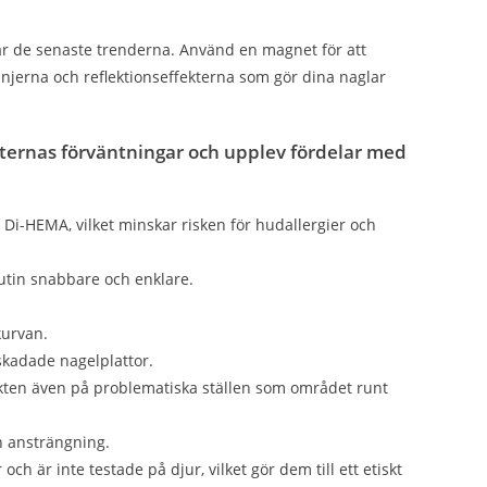
ar de senaste trenderna. Använd en magnet för att
injerna och reflektionseffekterna som gör dina naglar
sternas förväntningar och upplev f
ördelar med
i-HEMA, vilket minskar risken för hudallergier och
rutin snabbare och enklare.
kurvan.
skadade nagelplattor.
dukten även på problematiska ställen som området runt
ch ansträngning.
h är inte testade på djur, vilket gör dem till ett etiskt