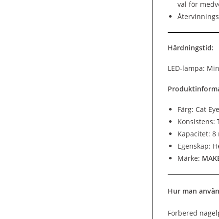
val för med
Återvinnings
Härdningstid:
LED-lampa: Min
Produktinforma
Färg: Cat Ey
Konsistens: 
Kapacitet: 8
Egenskap: He
Märke:
MAK
Hur man använ
Förbered nagelp