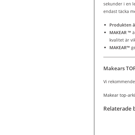
sekunder i en l
endast täcka me
Produkten ä
MAKEAR ™
ä
kvalitet är vi
MAKEAR™
ge
_________________
Makears TOP 
Vi rekommende
Makear top-ark
Relaterade b