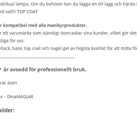
ed/dual lampa. Om du behöver kan du lägga en till lagg och härda 
d valfri
TOP COAT
r kompatibel med alla manikyrprodukter.
r ett varumärke som ständigt överraskar sina kunder, vilket gör det 
ktiga för oss.
llack, base, top coat och nagel gel av högsta kvalitet för att möta
_________________________________________
är avsedd för professionellt bruk.
rar även
iv – DinaNAGLAR
ilder: