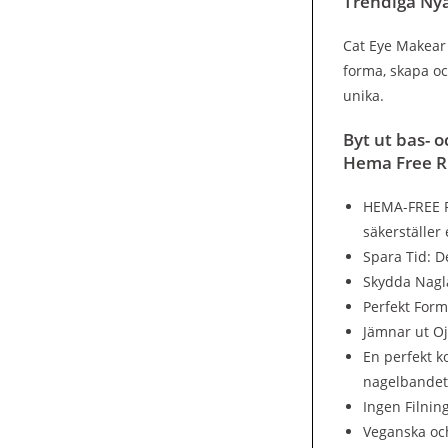
Trendiga Nya
Cat Eye Makear 
forma, skapa oc
unika.
Byt ut bas- 
Hema Free R
HEMA-FREE Fo
säkerställer
Spara Tid: D
Skydda Nagla
Perfekt Form
Jämnar ut Oj
En perfekt k
nagelbandet
Ingen Filnin
Veganska och