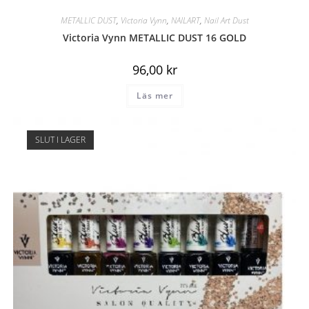
METALLIC DUST
,
Victoria Vynn
,
NAILART
,
Nail Art Dust
Victoria Vynn METALLIC DUST 16 GOLD
96,00
kr
Läs mer
SLUT I LAGER