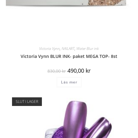
Victoria Vynn
,
NAILART
,
Water Blur ink
Victoria Vynn BLUR INK- paket MEGA TOP- 8st
490,00
kr
830,00
kr
Läs mer
SLUT I LAGER