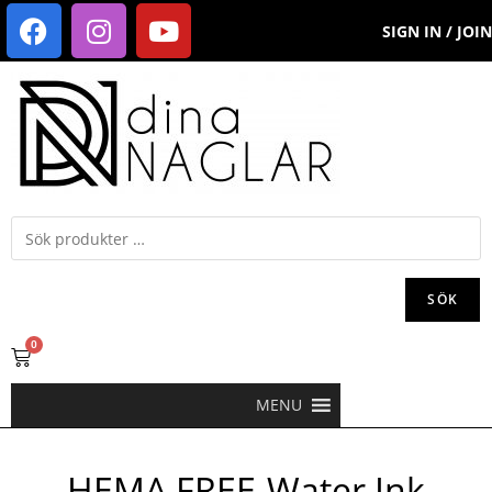
SIGN IN / JOIN
SÖK
0
MENU
HEMA FREE-Water Ink