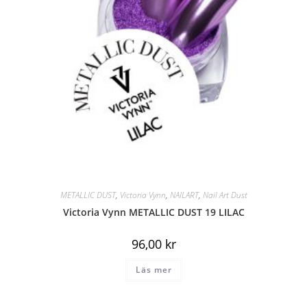
METALLIC DUST
,
Victoria Vynn
,
NAILART
,
Nail Art Dust
Victoria Vynn METALLIC DUST 19 LILAC
96,00
kr
Läs mer