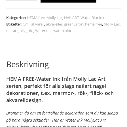
Kategorier:
HEMA free
,
Molly Lac
,
NAILART
,
Water Blur ink
Etiketter:
5ml
,
akvarell
,
akvareller
,
green
,
grön
,
hema free
,
Molly Lac
,
nail art
,
olivgrön
,
Water Ink
,
watercolor
Beskrivning
HEMA FREE-Water Ink från Molly Lac Art
serien, perfekt för alla slags nailart nagel
dekorationer, t.ex. marmor-, rök-, fläck- och
akvarelldesign.
Drömmer du om en förtrollande dekoration som du kan skapa
på bara några sekunder? Här är Water Ink MollyLac Art,