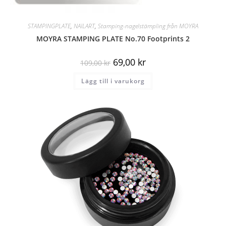
STAMPINGPLATE
,
NAILART
,
Stamping-nagelstämpling från MOYRA
MOYRA STAMPING PLATE No.70 Footprints 2
69,00
kr
109,00
kr
Lägg till i varukorg