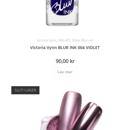
Victoria Vynn
,
NAILART
,
Water Blur ink
Victoria Vynn BLUR INK 004 VIOLET
90,00
kr
Läs mer
SLUT I LAGER