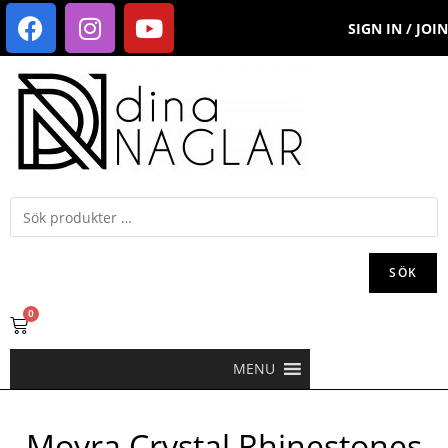
SIGN IN / JOIN
SÖK
0
MENU
Moyra Crystal Rhinestones