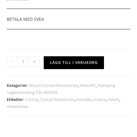
BETALA MED SVEA
-
+
LÄGG TILL I VARUKORG
Kategorier:
Moyra Crystal Rhinestones
,
NAILART
,
Stamping-
nagelstämpling från MOYRA
Etiketter:
Crystal
,
Crystal rhinestones
,
kristaller
,
moyra
,
nailart
,
rhinestones