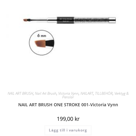
NAIL ART BRUSH
,
Nail Art Brush
,
Victoria Vynn
,
NAILART
,
TILLBEHÖR
,
Verktyg &
Penslar
NAIL ART BRUSH ONE STROKE 001-Victoria Vynn
199,00
kr
Lägg till i varukorg