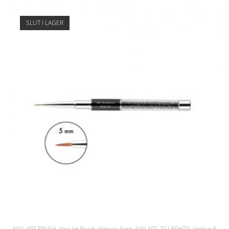
SLUT I LAGER
NAIL ART BRUSH
,
Nail Art Brush
,
Victoria Vynn
,
NAILART
,
TILLBEHÖR
,
Verktyg &