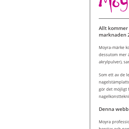
Allt kommer 
marknaden 2
Moyra-märke kom
dessutom mer än
akrylpulver), s
Som ett av de 
nagelstämplatt
gör det möjligt
nagelkonsttekni
Denna webb
Moyra profession
borstar och pen