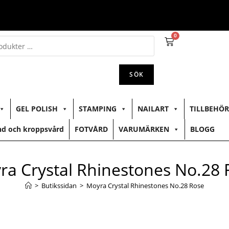
0
SÖK
GEL POLISH
STAMPING
NAILART
TILLBEHÖR
d och kroppsvård
FOTVÅRD
VARUMÄRKEN
BLOGG
ra Crystal Rhinestones No.28 
>
Butikssidan
>
Moyra Crystal Rhinestones No.28 Rose