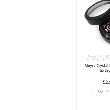
Moyra Crystal Rh
Stamping-nagelst
Moyra Crystal 
02 Cr
52
Lägg till