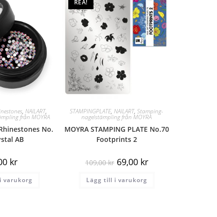
REA!
inestones
,
NAILART
,
STAMPINGPLATE
,
NAILART
,
Stamping-
ämpling från MOYRA
nagelstämpling från MOYRA
Rhinestones No.
MOYRA STAMPING PLATE No.70
ystal AB
Footprints 2
,00
kr
69,00
kr
109,00
kr
 i varukorg
Lägg till i varukorg