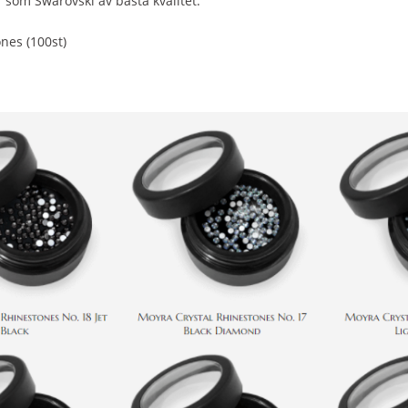
er som Swarovski av bästa kvalitet.
ones (100st)