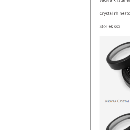
Vackra kristall
Crystal rhinest
Storlek ss3