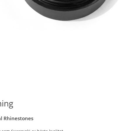
ning
al Rhinestones