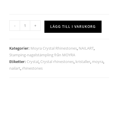
-
+
LÄGG TILL I VARUKORG
Kategorier:
Moyra Crystal Rhinestones
,
NAILART
,
Stamping-nagelstämpling från MOYRA
Etiketter:
Crystal
,
Crystal rhinestones
,
kristaller
,
moyra
,
nailart
,
rhinestones