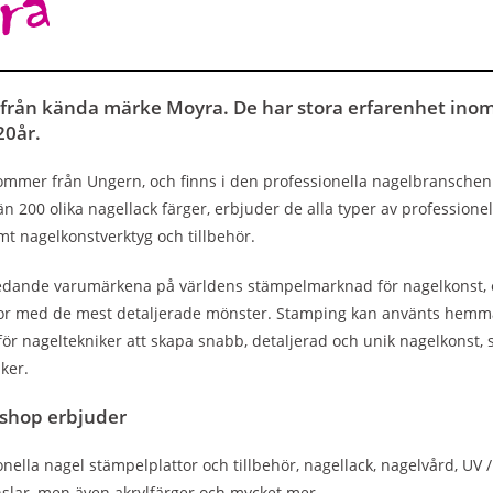
från kända märke Moyra. De har stora erfarenhet inom
0år.
mer från Ungern, och finns i den professionella nagelbranschen i 
 200 olika nagellack färger, erbjuder de alla typer av professionel
amt nagelkonstverktyg och tillbehör.
ledande varumärkena på världens stämpelmarknad för nagelkonst, e
or med de mest detaljerade mönster. Stamping kan använts hemma,
 för nageltekniker att skapa snabb, detaljerad och unik nagelkonst
ker.
shop erbjuder
ella nagel stämpelplattor och tillbehör, nagellack, nagelvård, UV / 
slar, men även akrylfärger och mycket mer.