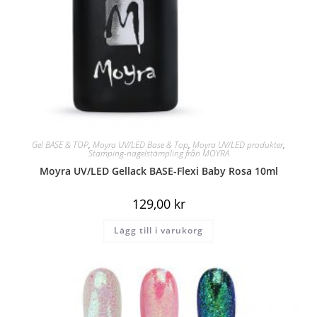
Gel BASE & TOP
,
Moyra UV/LED Base & Top
,
Moyra UV/LED produkter
,
Stamping-nagelstämpling från MOYRA
Moyra UV/LED Gellack BASE-Flexi Baby Rosa 10ml
129,00
kr
Lägg till i varukorg