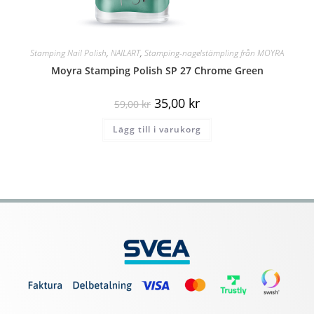
Stamping Nail Polish
,
NAILART
,
Stamping-nagelstämpling från MOYRA
Moyra Stamping Polish SP 27 Chrome Green
35,00
kr
59,00
kr
Lägg till i varukorg