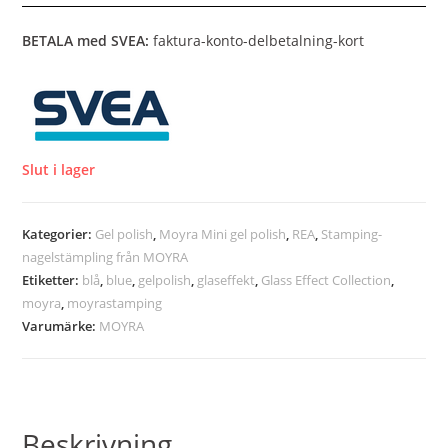
BETALA med SVEA:
faktura-konto-delbetalning-kort
Slut i lager
Kategorier:
Gel polish
,
Moyra Mini gel polish
,
REA
,
Stamping-
nagelstämpling från MOYRA
Etiketter:
blå
,
blue
,
gelpolish
,
glaseffekt
,
Glass Effect Collection
,
moyra
,
moyrastamping
Varumärke:
MOYRA
Beskrivning