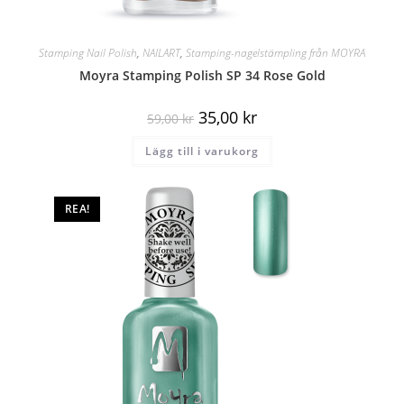
Stamping Nail Polish
,
NAILART
,
Stamping-nagelstämpling från MOYRA
Moyra Stamping Polish SP 34 Rose Gold
35,00
kr
59,00
kr
Lägg till i varukorg
REA!