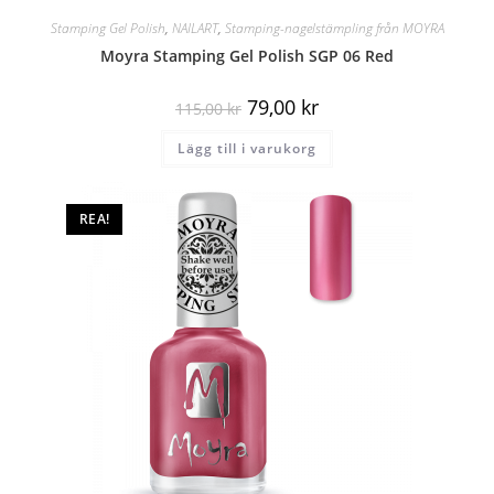
Stamping Gel Polish
,
NAILART
,
Stamping-nagelstämpling från MOYRA
Moyra Stamping Gel Polish SGP 06 Red
79,00
kr
115,00
kr
Lägg till i varukorg
REA!