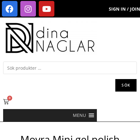
SIGN IN / JOIN
SÖK
0
MENU
Moyra Mini gel polish