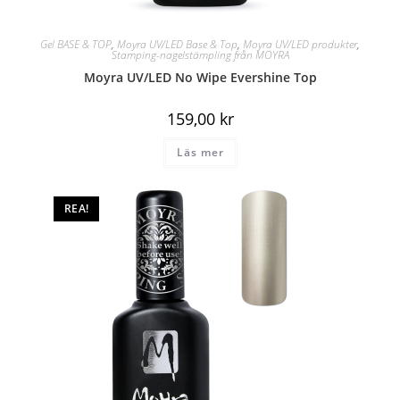
Gel BASE & TOP
,
Moyra UV/LED Base & Top
,
Moyra UV/LED produkter
,
Stamping-nagelstämpling från MOYRA
Moyra UV/LED No Wipe Evershine Top
159,00
kr
Läs mer
REA!