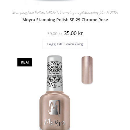
Stamping Nail Polish
,
NAILART
,
Stamping-nagelstämpling från MOYRA
Moyra Stamping Polish SP 29 Chrome Rose
35,00
kr
59,00
kr
Lägg till i varukorg
REA!