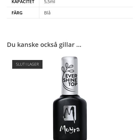
KAPACITET
5,5ml
FÄRG
Blå
Du kanske också gillar …
SLUT I LAGER