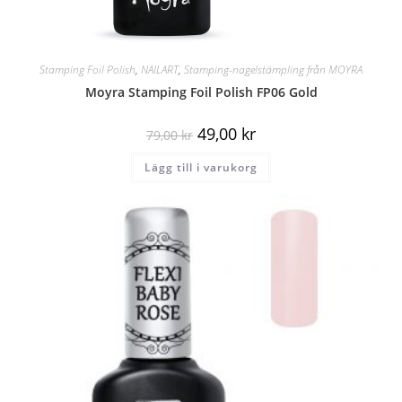
Stamping Foil Polish
,
NAILART
,
Stamping-nagelstämpling från MOYRA
Moyra Stamping Foil Polish FP06 Gold
49,00
kr
79,00
kr
Lägg till i varukorg