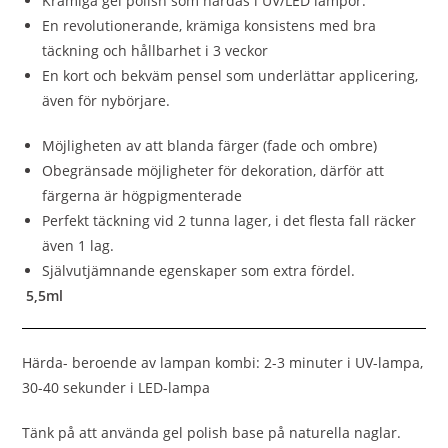
Krämiga gel polish som härdas i UV/LED lampor.
En revolutionerande, krämiga konsistens med bra
täckning och hållbarhet i 3 veckor
En kort och bekväm pensel som underlättar applicering,
även för nybörjare.
Möjligheten av att blanda färger (fade och ombre)
Obegränsade möjligheter för dekoration, därför att
färgerna är högpigmenterade
Perfekt täckning vid 2 tunna lager, i det flesta fall räcker
även 1 lag.
Självutjämnande egenskaper som extra fördel.
5,5ml
Härda- beroende av lampan kombi: 2-3 minuter i UV-lampa,
30-40 sekunder i LED-lampa
Tänk på att använda gel polish base på naturella naglar.