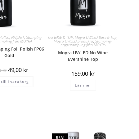
Polish
,
NAILART
,
Stamping-
Gel BASE & TOP
,
Moyra UV/LED Base & Top
,
ämpling från MOYRA
Moyra UV/LED produkter
,
Stamping-
nagelstämpling från MOYRA
ing Foil Polish FP06
Moyra UV/LED No Wipe
Gold
Evershine Top
49,00
kr
00
kr
159,00
kr
till i varukorg
Läs mer
REA!