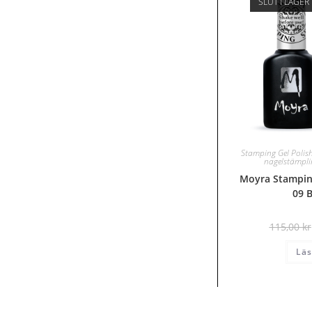
SLUT I LAGER
Stamping Gel Polis
nagelstämpl
Moyra Stamping
09 
115,00
kr
Läs