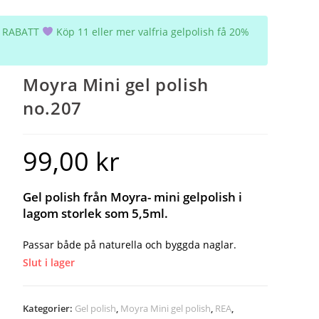
5% RABATT
Köp 11 eller mer valfria gelpolish få 20%
Moyra Mini gel polish
no.207
99,00
kr
Gel polish från Moyra- mini gelpolish i
lagom storlek som 5,5ml.
Passar både på naturella och byggda naglar.
Slut i lager
Kategorier:
Gel polish
,
Moyra Mini gel polish
,
REA
,