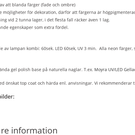
av att blanda färger (fade och ombre)
möjligheter för dekoration, därför att färgerna är högpigmentera
ing vid 2 tunna lager, i det flesta fall räcker även 1 lag.
ande egenskaper som extra fördel.
 av lampan kombi: 60sek. LED 60sek, UV 3 min. Alla neon färger, s
ända gel polish base på naturella naglar. T.ex.
Moyra UV/LED Gellac
ed önskat top coat och härda enl. anvisningar. Vi rekommenderar 
ilder:
are information