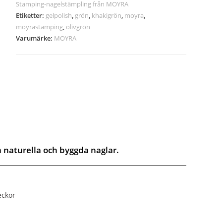
Stamping-nagelstämpling från MOYRA
Etiketter:
gelpolish
,
grön
,
khakigrön
,
moyra
,
moyrastamping
,
olivgrön
Varumärke:
MOYRA
å naturella och byggda naglar.
eckor