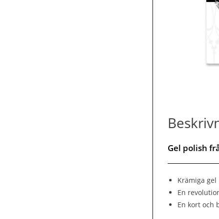
Beskriv
Gel polish f
Krämiga gel 
En revolutio
En kort och 