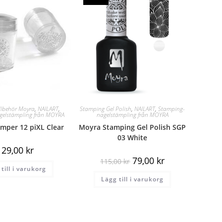
llbehör Moyra
,
NAILART
,
Stamping Gel Polish
,
NAILART
,
Stamping-
gelstämpling från MOYRA
nagelstämpling från MOYRA
mper 12 piXL Clear
Moyra Stamping Gel Polish SGP
03 White
129,00
kr
79,00
kr
115,00
kr
till i varukorg
Lägg till i varukorg