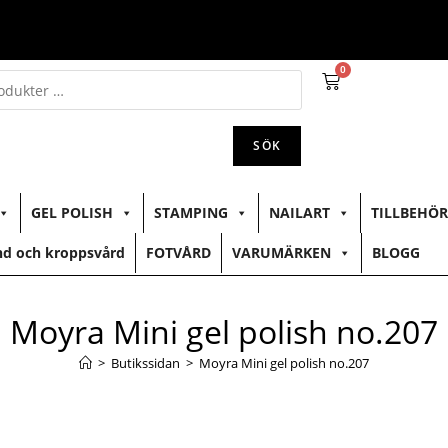
0
SÖK
GEL POLISH
STAMPING
NAILART
TILLBEHÖR
d och kroppsvård
FOTVÅRD
VARUMÄRKEN
BLOGG
Moyra Mini gel polish no.207
>
Butikssidan
>
Moyra Mini gel polish no.207