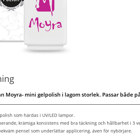
ning
rån Moyra- mini gelpolish i lagom storlek. Passar både p
polish som härdas i UV/LED lampor.
nerande, krämiga konsistens med bra täckning och hållbarhet i 3 v
bekväm pensel som underlättar applicering, även för nybörjare.