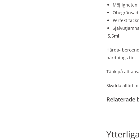
Möjligheten 
Obegränsade 
Perfekt täckn
Självutjämn
5,5ml
Härda- beroende
härdnings tid.
Tänk på att anv
Skydda alltid m
Relaterade b
Ytterlig