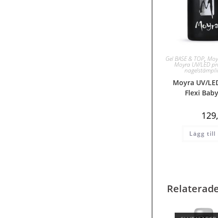
Gel BASE & TOP
,
Moy
Moyra UV/LED pr
nagelstämpl
Moyra UV/LED
Flexi Bab
129
Lägg till
Relaterad