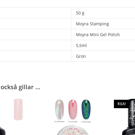
50 g
Moyra Stamping
Moyra Mini Gel Polish
5,5ml
Grön
också gillar …
REA!