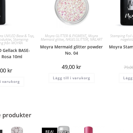
ra UV/LED Base & Top
,
Moyra GLITTER & PIGMENT
,
Moyra
Stamping Foil 
odukter
,
Stamping-
Mermaid glitter
,
NAGELGLITTER
,
NAILART
nagelst
ing från MOYRA
Moyra Mermaid glitter powder
Moyra Stamp
 Gellack BASE-
No. 04
y Rosa 10ml
49,00
kr
79,
,00
kr
Lägg till i varukorg
Lägg 
 i varukorg
e produkter
REA!