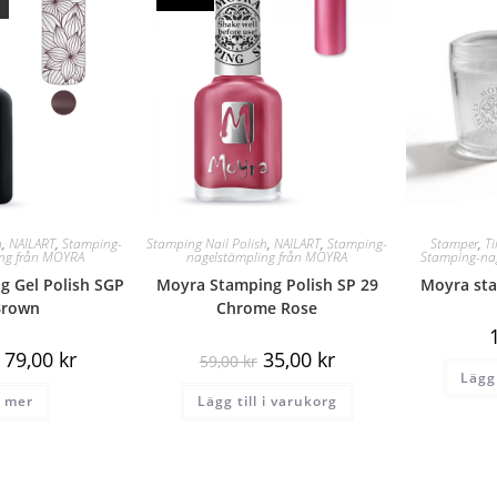
h
,
NAILART
,
Stamping-
Stamping Nail Polish
,
NAILART
,
Stamping-
Stamper
,
Ti
ing från MOYRA
nagelstämpling från MOYRA
Stamping-na
 Gel Polish SGP
Moyra Stamping Polish SP 29
Moyra sta
Brown
Chrome Rose
79,00
kr
35,00
kr
59,00
kr
Lägg 
 mer
Lägg till i varukorg