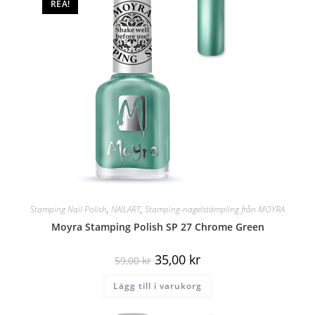
REA!
Stamping Nail Polish
,
NAILART
,
Stamping-nagelstämpling från MOYRA
Moyra Stamping Polish SP 27 Chrome Green
35,00
kr
59,00
kr
Lägg till i varukorg