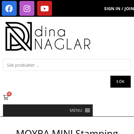
SIGN IN / JOIN
SÖK
0
MENU
MOYRA MINI Stamping