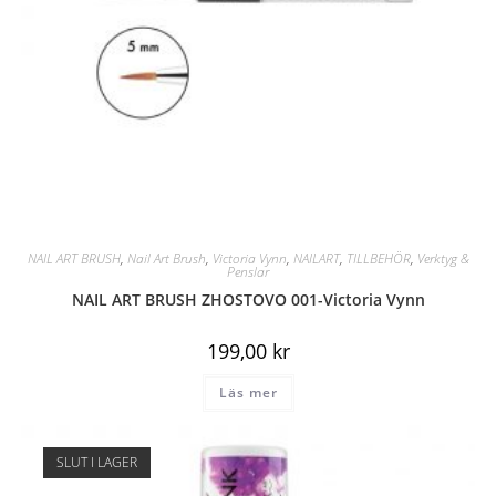
NAIL ART BRUSH
,
Nail Art Brush
,
Victoria Vynn
,
NAILART
,
TILLBEHÖR
,
Verktyg &
Penslar
NAIL ART BRUSH ZHOSTOVO 001-Victoria Vynn
199,00
kr
Läs mer
SLUT I LAGER