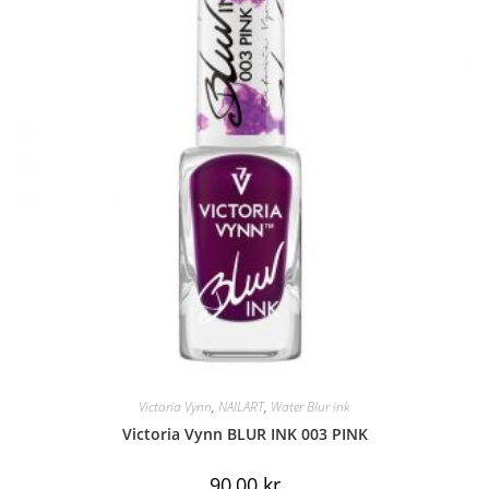
Victoria Vynn
,
NAILART
,
Water Blur ink
Victoria Vynn BLUR INK 003 PINK
90,00
kr