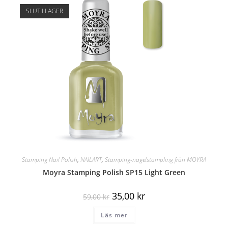
SLUT I LAGER
Stamping Nail Polish
,
NAILART
,
Stamping-nagelstämpling från MOYRA
Moyra Stamping Polish SP15 Light Green
35,00
kr
59,00
kr
Läs mer