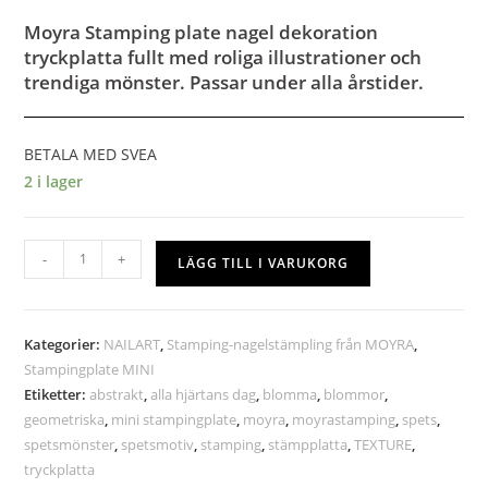
Moyra Stamping plate nagel dekoration
tryckplatta fullt med roliga illustrationer och
trendiga mönster. Passar under alla årstider.
BETALA MED SVEA
2 i lager
-
+
LÄGG TILL I VARUKORG
Kategorier:
NAILART
,
Stamping-nagelstämpling från MOYRA
,
Stampingplate MINI
Etiketter:
abstrakt
,
alla hjärtans dag
,
blomma
,
blommor
,
geometriska
,
mini stampingplate
,
moyra
,
moyrastamping
,
spets
,
spetsmönster
,
spetsmotiv
,
stamping
,
stämpplatta
,
TEXTURE
,
tryckplatta