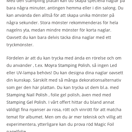
Med den stämpling platan kan du skapa speciella naglar på
bara några minuter, antingen hemma eller i din salong. Du
kan använda den alltså för att skapa unika mönster på
några sekunder.
Stora mönster rekommenderas för hela
nagelns yta, medan mindre mönster för korta naglar.
Oavsett du kan bara delvis täcka dina naglar med ett
tryckmönster.
Fördelen är att du kan trycka med ända en rörelse och om
du använder , t.ex.
Moyra Stamping Polish
, så ingen Led
eller UV-lampa behövs! Du kan designa dina naglar oavsett
din kunskap. Särskilt med så många dekorationsalternativ
som ger den här plattan. Du kan trycka ut dem bl.a. med
Stamping Nail Polish
, folie gel polish, även med med
Stamping Gel Polish
.
I vårt offert hittar du bland annat
väldigt fina nyanser av rosa, rött och vinrött för att matcha
temat för albumet. Men om du är mer teknisk och villig att
experimentera, ytterligare kan du prova röd Magic Foil
nagelfolie.