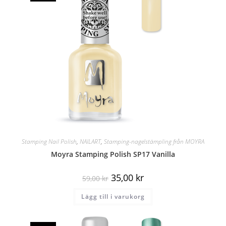
Stamping Nail Polish
,
NAILART
,
Stamping-nagelstämpling från MOYRA
Moyra Stamping Polish SP17 Vanilla
35,00
kr
59,00
kr
Lägg till i varukorg