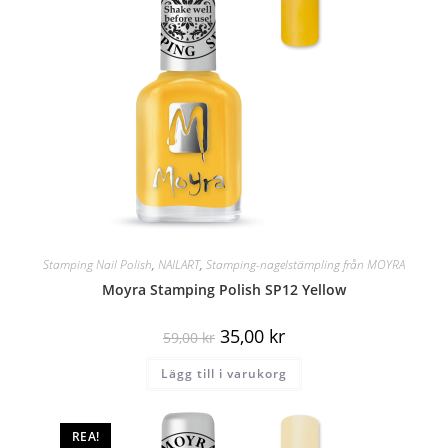
Stamping Nail Polish
,
NAILART
,
Stamping-nagelstämpling från MOYRA
Moyra Stamping Polish SP12 Yellow
35,00
kr
59,00
kr
Lägg till i varukorg
REA!