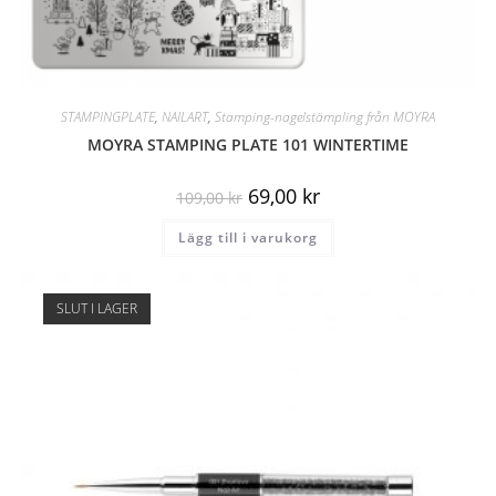
STAMPINGPLATE
,
NAILART
,
Stamping-nagelstämpling från MOYRA
MOYRA STAMPING PLATE 101 WINTERTIME
69,00
kr
109,00
kr
Lägg till i varukorg
SLUT I LAGER