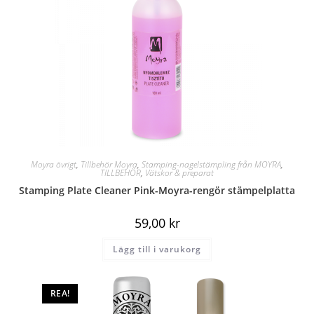
Moyra övrigt
,
Tillbehör Moyra
,
Stamping-nagelstämpling från MOYRA
,
TILLBEHÖR
,
Vätskor & preparat
Stamping Plate Cleaner Pink-Moyra-rengör stämpelplatta
59,00
kr
Lägg till i varukorg
REA!