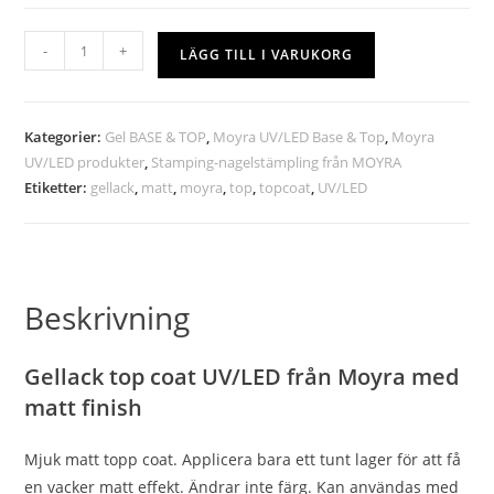
-
+
LÄGG TILL I VARUKORG
Kategorier:
Gel BASE & TOP
,
Moyra UV/LED Base & Top
,
Moyra
UV/LED produkter
,
Stamping-nagelstämpling från MOYRA
Etiketter:
gellack
,
matt
,
moyra
,
top
,
topcoat
,
UV/LED
Beskrivning
Gellack top coat UV/LED från Moyra med
matt finish
Mjuk matt topp coat. Applicera bara ett tunt lager för att få
en vacker matt effekt. Ändrar inte färg. Kan användas med