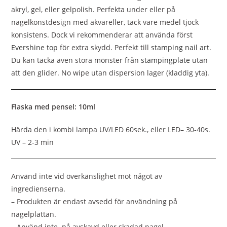
akryl, gel, eller gelpolish. Perfekta under eller på
nagelkonstdesign med akvareller, tack vare medel tjock
konsistens. Dock vi rekommenderar att använda först
Evershine top
för extra skydd. Perfekt till
stamping nail art
.
Du kan täcka även stora mönster från
stampingplate
utan
att den glider. No wipe utan dispersion lager (kladdig yta).
Flaska med pensel: 10ml
Härda den i kombi lampa UV/LED 60sek., eller LED– 30-40s.
UV – 2-3 min
Använd inte vid överkänslighet mot något av
ingredienserna.
– Produkten är endast avsedd för användning på
nagelplattan.
– Använd inte på avskavd eller skadad nagel.