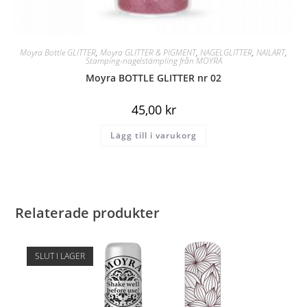
Moyra Bottle GLITTER
,
Moyra GLITTER & PIGMENT
,
NAGELGLITTER
,
NAILART
,
Stamping-nagelstämpling från MOYRA
Moyra BOTTLE GLITTER nr 02
45,00
kr
Lägg till i varukorg
Relaterade produkter
SLUT I LAGER