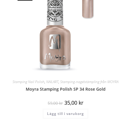
Stamping Nail Polish
,
NAILART
,
Stamping-nagelstämpling från MOYRA
Moyra Stamping Polish SP 34 Rose Gold
35,00
kr
59,00
kr
Lägg till i varukorg