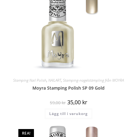
Stamping Nail Polish
,
NAILART
,
Stamping-nagelstämpling från MOYRA
Moyra Stamping Polish SP 09 Gold
35,00
kr
59,00
kr
Lägg till i varukorg
REA!