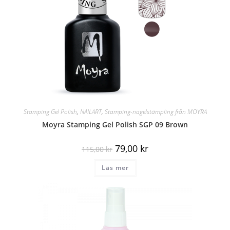
Stamping Gel Polish
,
NAILART
,
Stamping-nagelstämpling från MOYRA
Moyra Stamping Gel Polish SGP 09 Brown
79,00
kr
115,00
kr
Läs mer