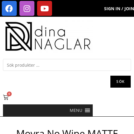
SIGN IN / JOIN
SÖK
0
MENU
Moyra No Wipe MATTE