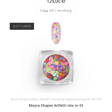
129,00
kr
Lägg till i varukorg
SLUT I LAGER
Moyra Shapes Artfetti
,
NAILART
,
Stamping-nagelstämpling från MOYRA
Moyra Shapes Artfetti mix nr 01