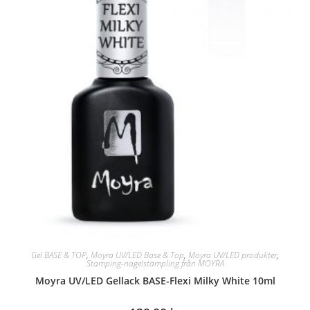
Gel BASE & TOP
,
Moyra UV/LED Base & Top
,
Moyra UV/LED produkter
,
Stamping-nagelstämpling från MOYRA
Moyra UV/LED Gellack BASE-Flexi Milky White 10ml