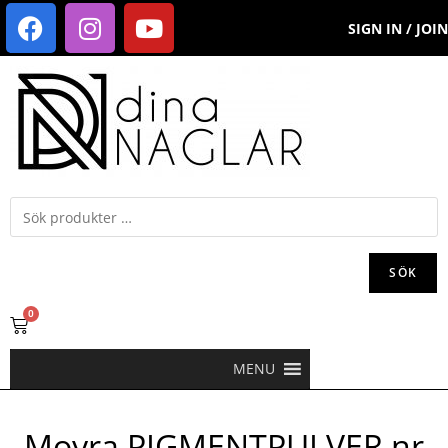
SIGN IN / JOIN
SÖK
0
MENU
Moyra PIGMENTPULVER nr