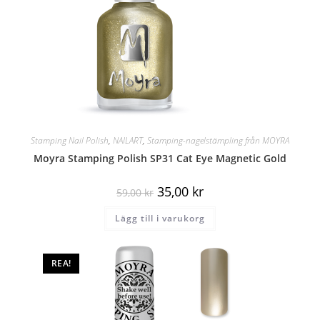
Stamping Nail Polish
,
NAILART
,
Stamping-nagelstämpling från MOYRA
Moyra Stamping Polish SP31 Cat Eye Magnetic Gold
35,00
kr
59,00
kr
Lägg till i varukorg
REA!