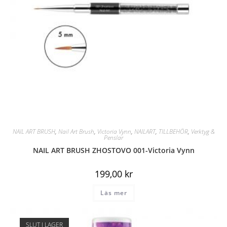
NAIL ART BRUSH
,
Nail Art Brush
,
Victoria Vynn
,
NAILART
,
TILLBEHÖR
,
Verktyg &
Penslar
NAIL ART BRUSH ZHOSTOVO 001-Victoria Vynn
199,00
kr
Läs mer
SLUT I LAGER