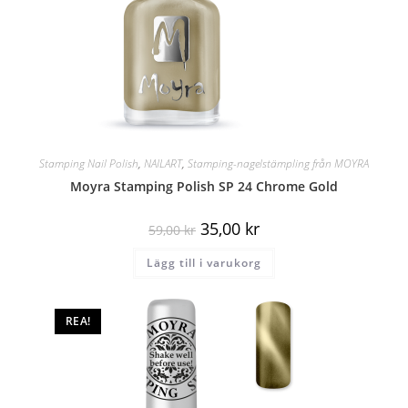
Stamping Nail Polish
,
NAILART
,
Stamping-nagelstämpling från MOYRA
Moyra Stamping Polish SP 24 Chrome Gold
35,00
kr
59,00
kr
Lägg till i varukorg
REA!