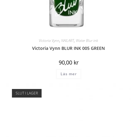
Victoria Vynn
,
NAILART
,
Water Blur ink
Victoria Vynn BLUR INK 005 GREEN
90,00
kr
Läs mer
SLUT I LAGER