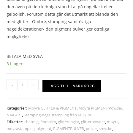
den även på den klibbiga ytan bl.a. på nagellack eller
gelpolish. Förutom detta går det utmärkt att blanda den
med glitter. Ombre, stamping samt övriga
nageldekorationer- den pigment pulver ger otroliga
möjligheter.
BETALA MED SVEA
3 i lager
-
+
LÄGG TILL I VARUKORG
Kategorier:
Moyra GLITTER & PIGMENT
,
Moyra PIGMENT Powder
,
NAILART
,
Stamping-nagelstämpling från MOYRA
Etiketter:
charmig
,
finmalen
,
glitternaglar
,
glitterpowder
,
moyra
,
moyrastamping
,
pigment
,
PIGMENTPULVER
,
pulver
,
smycke
,