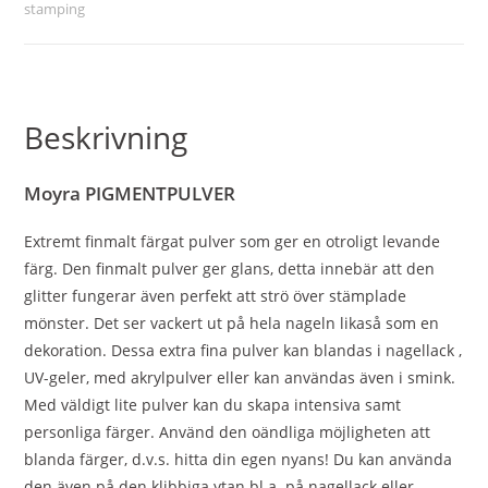
stamping
Beskrivning
Moyra PIGMENTPULVER
Extremt finmalt färgat pulver som ger en otroligt levande
färg. Den finmalt pulver ger glans, detta innebär att den
glitter fungerar även perfekt att strö över stämplade
mönster. Det ser vackert ut på hela nageln likaså som en
dekoration. Dessa extra fina pulver kan blandas i nagellack ,
UV-geler, med akrylpulver eller kan användas även i smink.
Med väldigt lite pulver kan du skapa intensiva samt
personliga färger. Använd den oändliga möjligheten att
blanda färger, d.v.s. hitta din egen nyans! Du kan använda
den även på den klibbiga ytan bl.a. på nagellack eller