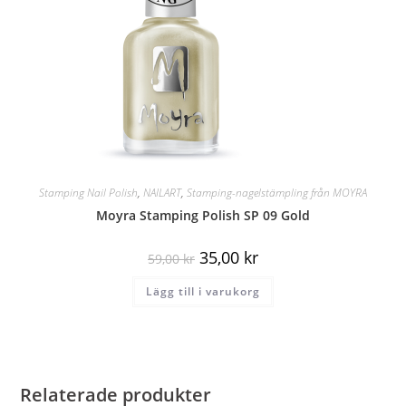
Stamping Nail Polish
,
NAILART
,
Stamping-nagelstämpling från MOYRA
Moyra Stamping Polish SP 09 Gold
35,00
kr
59,00
kr
Lägg till i varukorg
Relaterade produkter