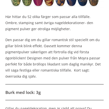
Här hittar du 52 olika färger som passar alla tillfälle.
Ombre, stamping samt övriga nageldekorationer- den
pigment pulver ger otroliga möjligheter.
Den passar dig om du gillar romantisk stil speciellt om du
gillar blink blink effekt. Oavsett kommer denna
pigmentpulver säkerligen att förtrolla dig vid första
ögonblicken!
Designen med den pulver från Moyra
passar
perfekt för både bröllops likadant som daglig manikyr. Det
vill säga festliga eller r
omantiska tillfälle. Kort sagt:
överraska dig själv.
Burk med lock: 3g
Gillar du nageldekoration, men är rädd att prova? Du