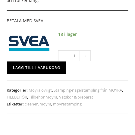
och räcker lång.
BETALA MED SVEA
18 i lager
-
+
LÄGG TILL I VARUKORG
Kategorier:
Moyra övrigt
,
Stamping-nagelstämpling från MOYRA
,
TILLBEHÖR
,
Tillbehör Moyra
,
Vätskor & preparat
Etiketter:
cleaner
,
moyra
,
moyrastamping