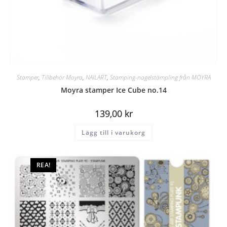
Följ oss på Facebook
Stamper
,
Tillbehör Moyra
,
NAILART
,
Stamping-nagelstämpling från MOYRA
Moyra stamper Ice Cube no.14
139,00
kr
Lägg till i varukorg
Denna webbshop erbjuder
Moyra professionella nagel stämpelplattor och tillbehör,
REA!
nagellack, nagelvård, UV / LED-färg gel, akrylfärger, arkiv,
klistermärken, samt borstar och penslar, men även
akrylfärger och mycket mer.