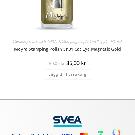
Stamping Nail Polish
,
NAILART
,
Stamping-nagelstämpling från MOYRA
Moyra Stamping Polish SP31 Cat Eye Magnetic Gold
35,00
kr
59,00
kr
Lägg till i varukorg