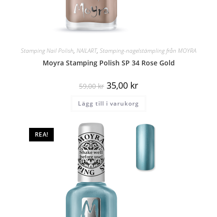
Stamping Nail Polish
,
NAILART
,
Stamping-nagelstämpling från MOYRA
Moyra Stamping Polish SP 34 Rose Gold
35,00
kr
59,00
kr
Lägg till i varukorg
REA!