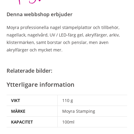
Denna webbshop erbjuder
Moyra professionella nagel stämpelplattor och tillbehör,
nagellack, nagelvård, UV / LED-färg gel, akrylfärger, arkiv,
klistermärken, samt borstar och penslar, men även
akrylfärger och mycket mer.
Moyra Stamping Plate Cleaner Clear (luktfri) är
Relaterade bilder:
den perfekta lösningen för att hålla dina
Ytterligare information
stämpelplattor rena och i toppskick!
Denna luktfria rengöringsprodukt tar effektivt bort
VIKT
110 g
färgrester och smuts från stampingplator, vilket säkerställer
MÄRKE
Moyra Stamping
att du alltid får ett klart och tydligt resultat.
KAPACITET
100ml
Fördelar med Stamping Plate Cleaner :