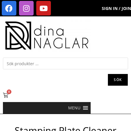
SIGN IN / JOIN
SÖK
0
MENU
Stamping Plate Cleaner