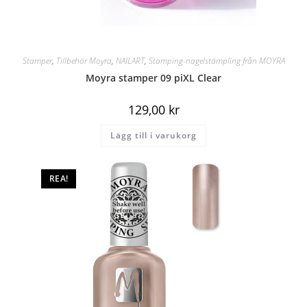
Stamper
,
Tillbehör Moyra
,
NAILART
,
Stamping-nagelstämpling från MOYRA
Moyra stamper 09 piXL Clear
129,00
kr
Lägg till i varukorg
REA!