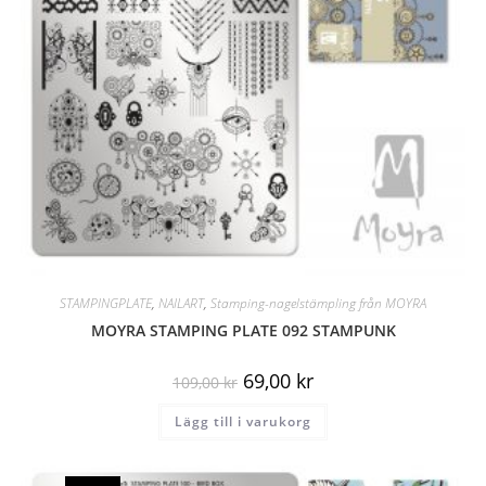
STAMPINGPLATE
,
NAILART
,
Stamping-nagelstämpling från MOYRA
MOYRA STAMPING PLATE 092 STAMPUNK
69,00
kr
109,00
kr
Lägg till i varukorg