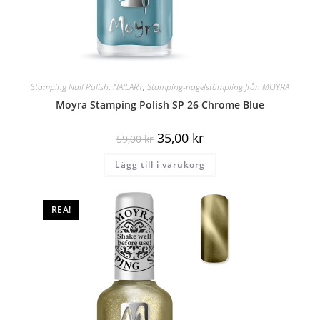
Stamping Nail Polish
,
NAILART
,
Stamping-nagelstämpling från MOYRA
Moyra Stamping Polish SP 26 Chrome Blue
35,00
kr
59,00
kr
Lägg till i varukorg
REA!