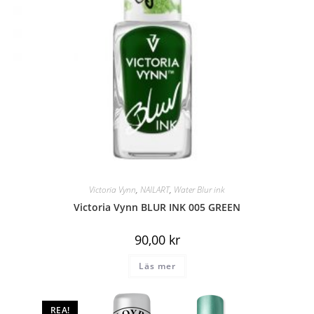
Victoria Vynn
,
NAILART
,
Water Blur ink
Victoria Vynn BLUR INK 005 GREEN
90,00
kr
Läs mer
REA!