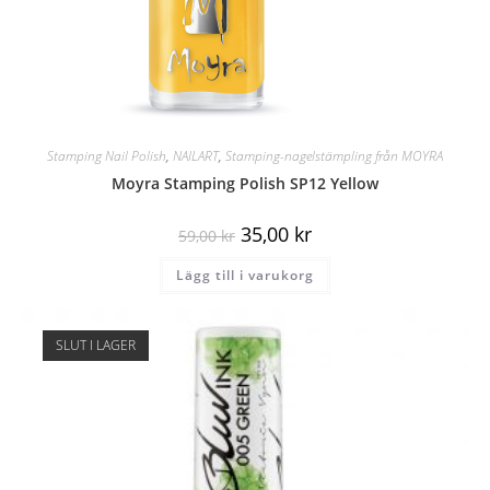
Stamping Nail Polish
,
NAILART
,
Stamping-nagelstämpling från MOYRA
Moyra Stamping Polish SP12 Yellow
35,00
kr
59,00
kr
Lägg till i varukorg
SLUT I LAGER