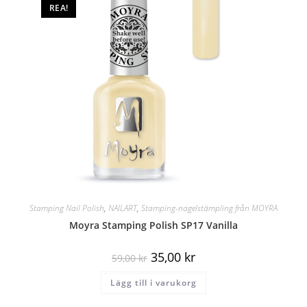
REA!
Stamping Nail Polish
,
NAILART
,
Stamping-nagelstämpling från MOYRA
Moyra Stamping Polish SP17 Vanilla
35,00
kr
59,00
kr
Lägg till i varukorg