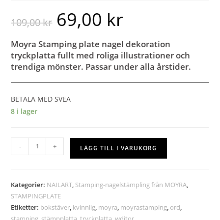
69,00
kr
109,00
kr
Moyra Stamping plate nagel dekoration
tryckplatta fullt med roliga illustrationer och
trendiga mönster. Passar under alla årstider.
BETALA MED SVEA
8 i lager
-
+
LÄGG TILL I VARUKORG
Kategorier:
NAILART
,
Stamping-nagelstämpling från MOYRA
,
STAMPINGPLATE
Etiketter:
bokstäver
,
kvinnlig
,
moyra
,
moyrastamping
,
ord
,
stamping
,
stämpplatta
,
tryckplatta
,
wditor