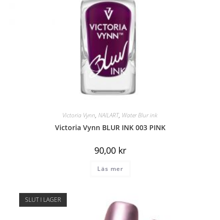
Victoria Vynn
,
NAILART
,
Water Blur ink
Victoria Vynn BLUR INK 003 PINK
90,00
kr
Läs mer
SLUT I LAGER