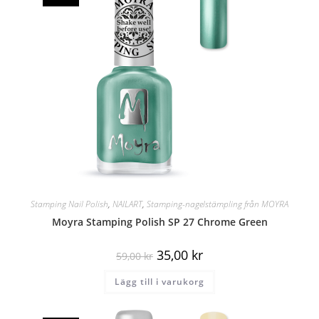
Stamping Nail Polish
,
NAILART
,
Stamping-nagelstämpling från MOYRA
Moyra Stamping Polish SP 27 Chrome Green
35,00
kr
59,00
kr
Lägg till i varukorg