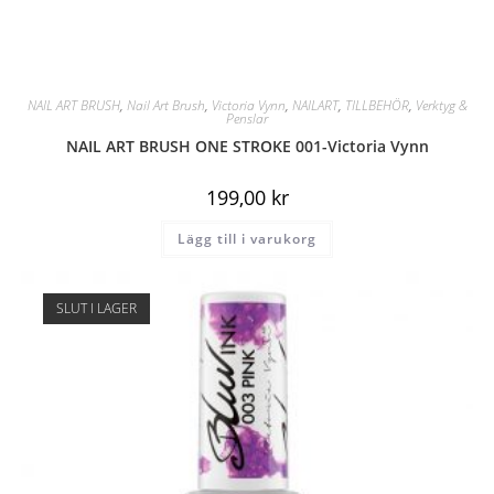
NAIL ART BRUSH
,
Nail Art Brush
,
Victoria Vynn
,
NAILART
,
TILLBEHÖR
,
Verktyg &
Penslar
NAIL ART BRUSH ONE STROKE 001-Victoria Vynn
199,00
kr
Lägg till i varukorg
SLUT I LAGER