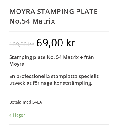
MOYRA STAMPING PLATE
No.54 Matrix
69,00
kr
109,00
kr
Stamping plate No. 54 Matrix ♣
från
Moyra
En professionella stämplatta speciellt
utvecklat för nagelkonststämpling.
Betala med SVEA
4 i lager