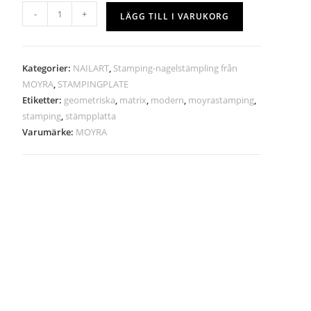
-
+
LÄGG TILL I VARUKORG
Kategorier:
NAILART
,
Stamping-nagelstämpling från
MOYRA
,
STAMPINGPLATE
Etiketter:
geometriska
,
matrix
,
modern
,
moyrastamping
,
stamping
,
stämpplatta
Varumärke:
MOYRA