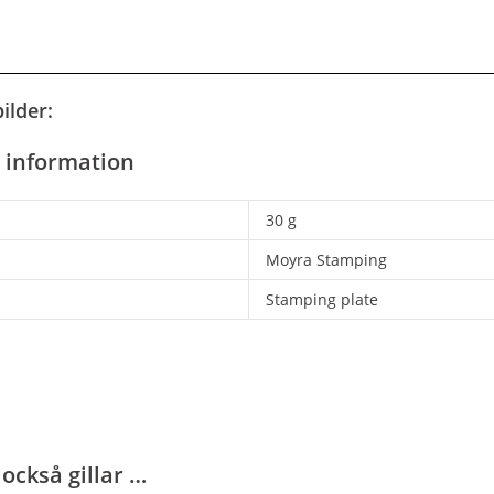
ilder:
e information
30 g
Moyra Stamping
Stamping plate
också gillar …