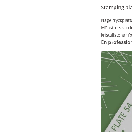
Stamping pla
Nageltryckplatt
Mönstrets storl
kristallstenar f
En professio