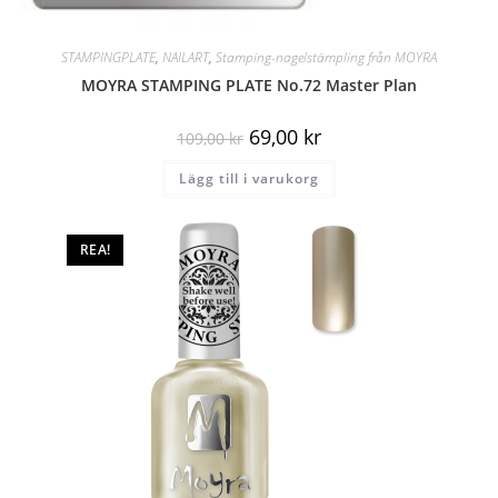
STAMPINGPLATE
,
NAILART
,
Stamping-nagelstämpling från MOYRA
MOYRA STAMPING PLATE No.72 Master Plan
69,00
kr
109,00
kr
Lägg till i varukorg
REA!