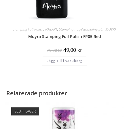
Stamping Foil Polish
,
NAILART
,
Stamping-nagelstämpling från MOYRA
Moyra Stamping Foil Polish FP05 Red
49,00
kr
79,00
kr
Lägg till i varukorg
Relaterade produkter
SLUT I LAGER