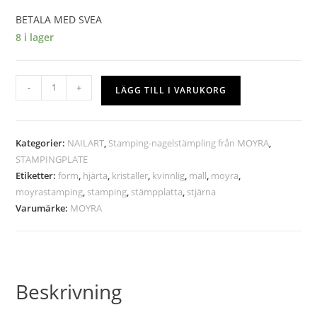
BETALA MED SVEA
8 i lager
-
+
LÄGG TILL I VARUKORG
Kategorier:
NAILART
,
Stamping-nagelstämpling från MOYRA
,
STAMPINGPLATE
Etiketter:
form
,
hjärta
,
kristaller
,
kvinnlig
,
mall
,
moyra
,
moyrastamping
,
stamping
,
stämpplatta
,
stjärna
Varumärke:
MOYRA
Beskrivning