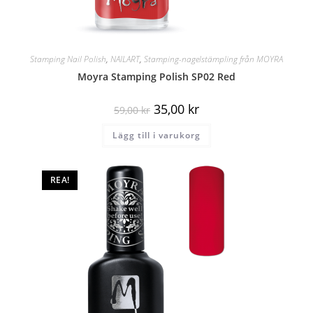
Stamping Nail Polish
,
NAILART
,
Stamping-nagelstämpling från MOYRA
Moyra Stamping Polish SP02 Red
35,00
kr
59,00
kr
Lägg till i varukorg
REA!