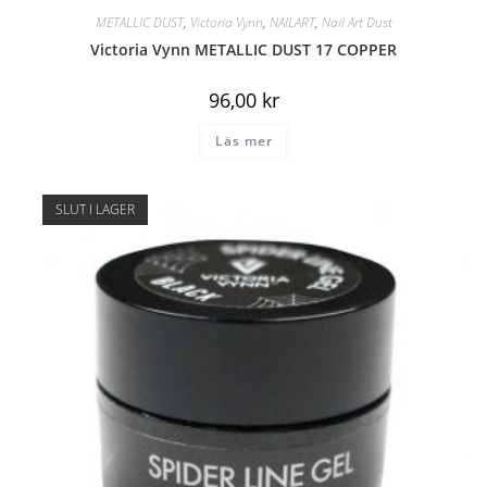
METALLIC DUST
,
Victoria Vynn
,
NAILART
,
Nail Art Dust
Victoria Vynn METALLIC DUST 17 COPPER
96,00
kr
Läs mer
SLUT I LAGER