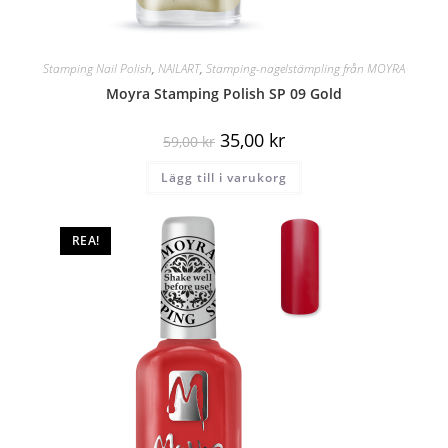
Stamping Nail Polish
,
NAILART
,
Stamping-nagelstämpling från MOYRA
Moyra Stamping Polish SP 09 Gold
35,00
kr
59,00
kr
Lägg till i varukorg
REA!