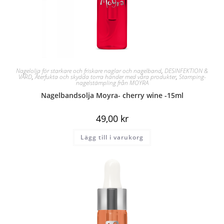
Nagelolja för starkare och friskare naglar och nagelband
,
DESINFEKTION &
VÅRD
,
Återfukta och skydda torra händer med våra produkter
,
Stamping-
nagelstämpling från MOYRA
Nagelbandsolja Moyra- cherry wine -15ml
49,00
kr
Lägg till i varukorg