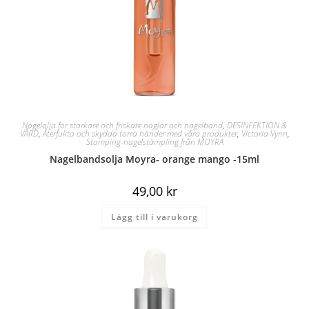
Nagelolja för starkare och friskare naglar och nagelband
,
DESINFEKTION &
VÅRD
,
Återfukta och skydda torra händer med våra produkter
,
Victoria Vynn
,
Stamping-nagelstämpling från MOYRA
Nagelbandsolja Moyra- orange mango -15ml
49,00
kr
Lägg till i varukorg