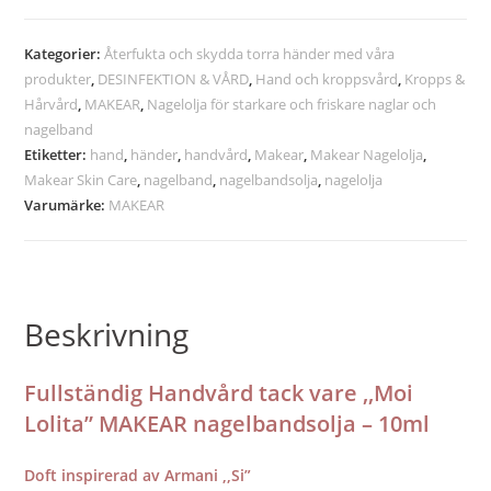
Kategorier:
Återfukta och skydda torra händer med våra
produkter
,
DESINFEKTION & VÅRD
,
Hand och kroppsvård
,
Kropps &
Hårvård
,
MAKEAR
,
Nagelolja för starkare och friskare naglar och
nagelband
Etiketter:
hand
,
händer
,
handvård
,
Makear
,
Makear Nagelolja
,
Makear Skin Care
,
nagelband
,
nagelbandsolja
,
nagelolja
Varumärke:
MAKEAR
Beskrivning
Fullstä
ndig Handvård tack vare ,,Moi
Lolita” MAKEAR nagelbandsolja – 10ml
Doft inspirerad av Armani ,,Si”