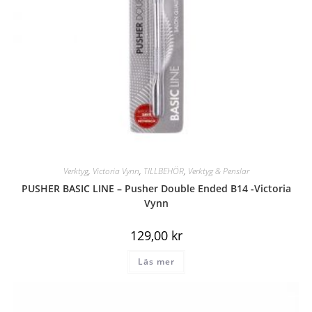
Verktyg
,
Victoria Vynn
,
TILLBEHÖR
,
Verktyg & Penslar
PUSHER BASIC LINE – Pusher Double Ended B14 -Victoria
Vynn
129,00
kr
Läs mer