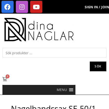
SIGN IN / JOIN
SÖK
0
MENU
Nagelbandssax SE-50/1-