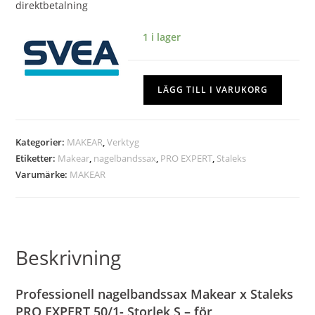
direktbetalning
1 i lager
LÄGG TILL I VARUKORG
Kategorier:
MAKEAR
,
Verktyg
Etiketter:
Makear
,
nagelbandssax
,
PRO EXPERT
,
Staleks
Varumärke:
MAKEAR
Beskrivning
Professionell nagelbandssax Makear x Staleks
PRO EXPERT 50/1- Storlek S – för