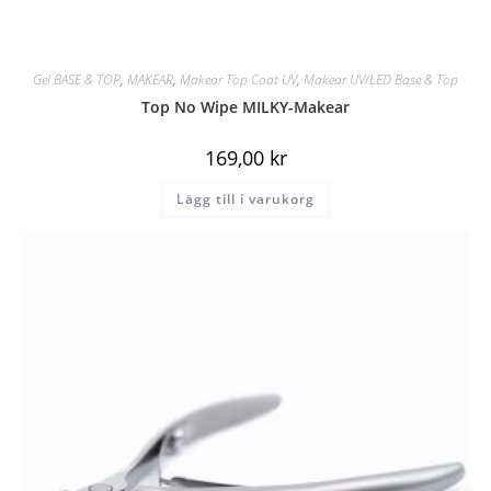
Gel BASE & TOP
,
MAKEAR
,
Makear Top Coat UV
,
Makear UV/LED Base & Top
Top No Wipe MILKY-Makear
169,00
kr
Lägg till i varukorg