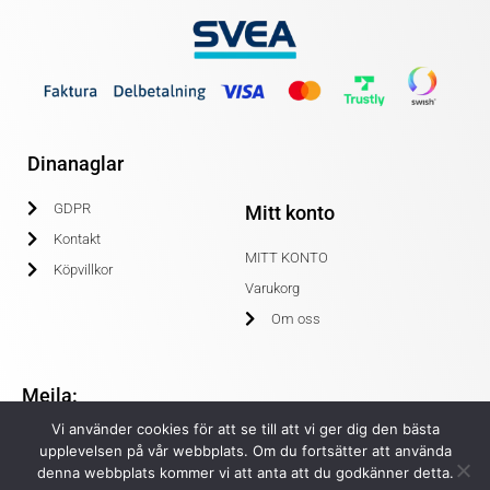
Dinanaglar
GDPR
Mitt konto
Kontakt
MITT KONTO
Köpvillkor
Varukorg
Om oss
Mejla:
Vi använder cookies för att se till att vi ger dig den bästa
info@dinanaglar.se
upplevelsen på vår webbplats. Om du fortsätter att använda
denna webbplats kommer vi att anta att du godkänner detta.