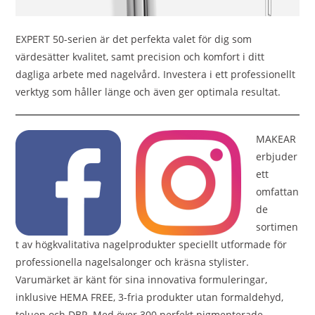
EXPERT 50-serien är det perfekta valet för dig som
värdesätter kvalitet, samt precision och komfort i ditt
dagliga arbete med nagelvård. Investera i ett professionellt
verktyg som håller länge och även ger optimala resultat.
MAKEAR
erbjuder
ett
omfattan
de
sortimen
t av högkvalitativa nagelprodukter speciellt utformade för
professionella nagelsalonger och kräsna stylister.
Varumärket är känt för sina innovativa formuleringar,
inklusive HEMA FREE, 3-fria produkter utan formaldehyd,
toluen och DBP. Med över 300 perfekt pigmenterade