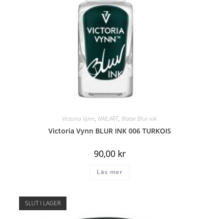
Victoria Vynn
,
NAILART
,
Water Blur ink
Victoria Vynn BLUR INK 006 TURKOIS
90,00
kr
Läs mer
SLUT I LAGER