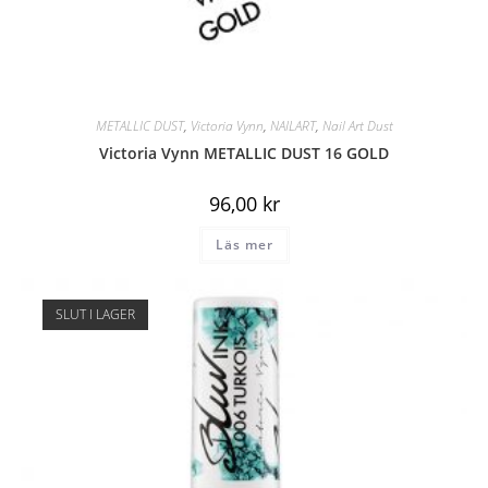
METALLIC DUST
,
Victoria Vynn
,
NAILART
,
Nail Art Dust
Victoria Vynn METALLIC DUST 16 GOLD
96,00
kr
Läs mer
SLUT I LAGER