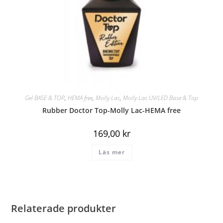
Gel BASE & TOP
,
HEMA free
,
Molly Lac
,
Molly Lac UV/LED Base & Top
Rubber Doctor Top-Molly Lac-HEMA free
169,00
kr
Läs mer
Relaterade produkter