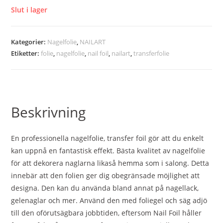
Slut i lager
Kategorier:
Nagelfolie
,
NAILART
Etiketter:
folie
,
nagelfolie
,
nail foil
,
nailart
,
transferfolie
Beskrivning
En professionella nagelfolie, transfer foil gör att du enkelt
kan uppnå en fantastisk effekt. Bästa kvalitet av nagelfolie
för att dekorera naglarna likaså hemma som i salong. Detta
innebär att den folien ger dig obegränsade möjlighet att
designa. Den kan du använda bland annat på nagellack,
gelenaglar och mer. Använd den med foliegel och säg adjö
till den oförutsägbara jobbtiden, eftersom Nail Foil håller