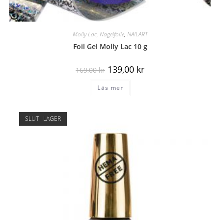
Molly Lac
,
Nagelfolie
,
NAILART
Foil Gel Molly Lac 10 g
139,00
kr
169,00
kr
Läs mer
SLUT I LAGER