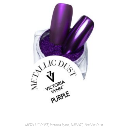
METALLIC DUST
,
Victoria Vynn
,
NAILART
,
Nail Art Dust