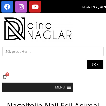
SIGN IN / JOIN
SÖK
0
MENU
Nagelfolie-Nail Foil Animal