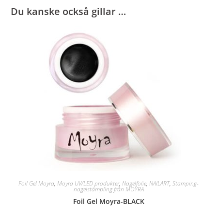
Du kanske också gillar …
Foil Gel Moyra
,
Moyra UV/LED produkter
,
Nagelfolie
,
NAILART
,
Stamping-
nagelstämpling från MOYRA
Foil Gel Moyra-BLACK