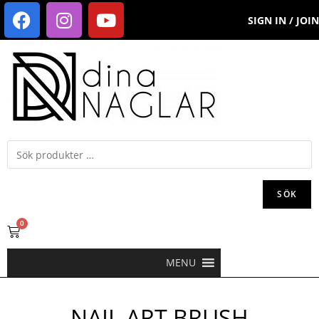
SIGN IN / JOIN
SÖK
0
MENU
NAIL ART BRUSH