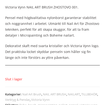
Victoria Vynn NAIL ART BRUSH ZHOSTOVO 001.
Pensel med högkvalitativa nylonborst garanterar stabilitet
och noggrannhet i arbetet. Utmärkt till Nail Art för Zhostovo
tekniken, perfekt för att skapa skuggor, för att ta fram
detaljer i Micropainting och Boheme nailart.
Dekorativt skaft med svarta kristaller och Victoria Vynn logo.
Det praktiska locket skyddar penseln som håller sig fin
länge och inte förstörs av yttre påverkan.
Slut i lager
Kategorier:
Nail Art Brush
,
NAIL ART BRUSH
,
NAILART
,
TILLBEHÖR
,
Verktyg & Penslar
,
Victoria Vynn
Etiketter:
Boho
,
brush
,
micropainting
,
nailart
,
pensel
,
victoria vynn
,