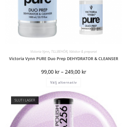
Victoria Vynn
,
TILLBEHÖR
,
Vätskor & preparat
Victoria Vynn PURE Duo Prep DEHYDRATOR & CLEANSER
99,00
kr
–
249,00
kr
Välj alternativ
SLUT I LAGER