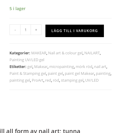
5 i lager
-
+
LÄGG TILL I VARUKORG
Kategorier:
MAKEAR
,
Nail art & colour gel
,
NAILART
,
Painting UV/LED gel
Etiketter:
gel
,
Makear
,
micropainting
,
mörk röd
,
nail art
,
Paint & Stamping gel
,
paint gel
,
paint gel Makear
,
painting
,
painting gel
,
ProArt
,
red
,
röd
,
stamping gel
,
UV/LED
l all form av nail art; tunna