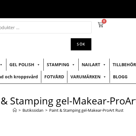
0
SÖK
GEL POLISH
STAMPING
NAILART
TILLBEHÖR
d och kroppsvård
FOTVÅRD
VARUMÄRKEN
BLOGG
 & Stamping gel-Makear-ProAr
>
Butikssidan
>
Paint & Stamping gel-Makear-ProArt Rust