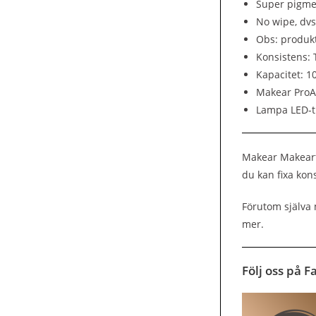
Super pigme
No wipe, dvs
Obs: produkt
Konsistens: 
Kapacitet: 1
Makear ProA
Lampa LED-t
Makear Makeart 
du kan fixa kon
Förutom själva
mer.
Följ oss på 