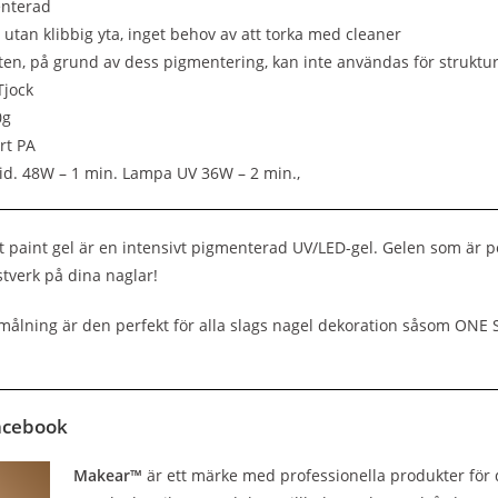
nterad
 utan klibbig yta, inget behov av att torka med cleaner
en, på grund av dess pigmentering, kan inte användas för struktu
Tjock
0g
rt PA
id. 48W – 1 min. Lampa UV 36W – 2 min.,
paint gel är en intensivt pigmenterad UV/LED-gel. Gelen som är perf
stverk på dina naglar!
 målning är den perfekt för alla slags nagel dekoration såsom
Facebook
Makear™
är ett märke med professionella produkter för d