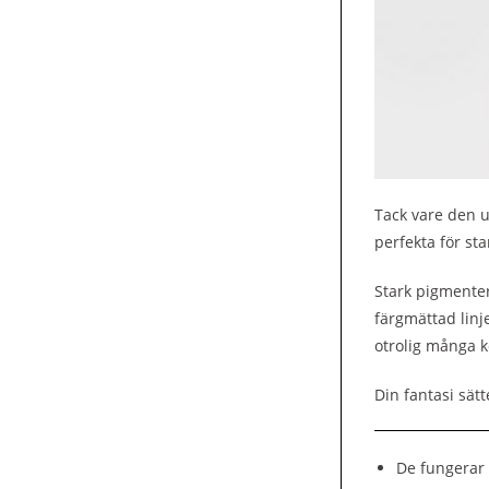
Tack vare den u
perfekta för st
Stark pigmenter
färgmättad linj
otrolig många k
Din fantasi sät
De fungerar 