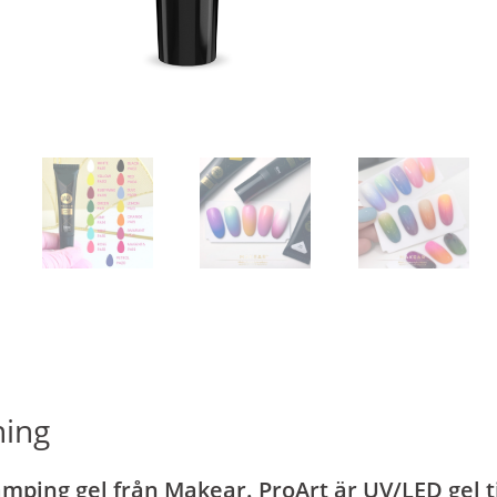
ning
mping gel från Makear. ProArt är UV/LED gel til