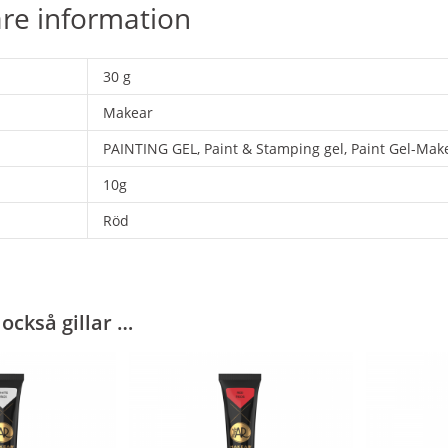
are information
30 g
Makear
PAINTING GEL, Paint & Stamping gel, Paint Gel-Mak
10g
Röd
också gillar …