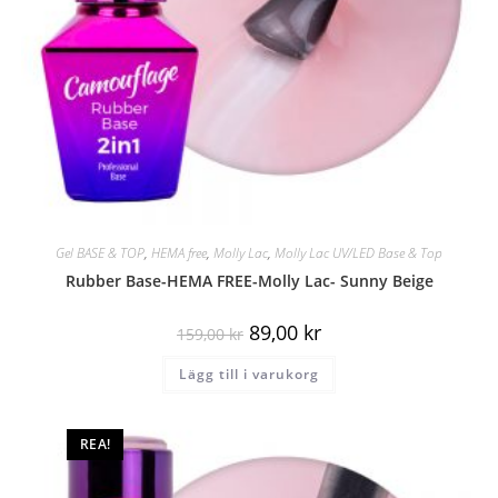
Gel BASE & TOP
,
HEMA free
,
Molly Lac
,
Molly Lac UV/LED Base & Top
Rubber Base-HEMA FREE-Molly Lac- Sunny Beige
89,00
kr
159,00
kr
Lägg till i varukorg
REA!