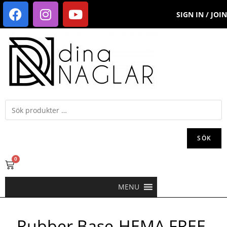
SIGN IN / JOIN
SÖK
0
MENU
Rubber Base-HEMA FREE-