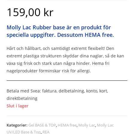
159,00
kr
Molly Lac Rubber base är en produkt för
speciella uppgifter. Dessutom HEMA free.
Hårt och hållbart, och samtidigt extremt flexibelt! Den
extremt plastiga strukturen skyddar dina naglar, så de kan
växa sig frisk och stark utan några hinder. Hema fri
nagelprodukter förminskar risk för allergi.
Betala med Svea: faktura, delbetalning, konto, kort,
direktbetalning
Slut i lager
Kategorier:
Gel BASE & TOP
,
HEMA free
,
Molly Lac
,
Molly Lac
UV/LED Base & Top
,
REA