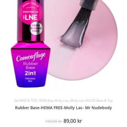
Gel BASE & TOP
,
HEMA free
,
Molly Lac
,
Molly Lac UV/LED Base & Top
Rubber Base-HEMA FREE-Molly Lac- Mr Nudebody
89,00
kr
159,00
kr