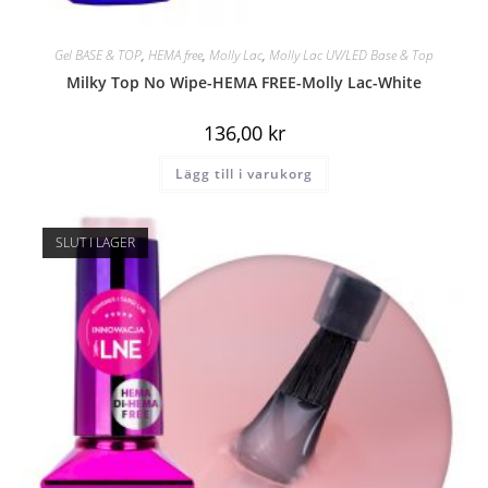
Gel BASE & TOP
,
HEMA free
,
Molly Lac
,
Molly Lac UV/LED Base & Top
Milky Top No Wipe-HEMA FREE-Molly Lac-White
136,00
kr
Lägg till i varukorg
SLUT I LAGER