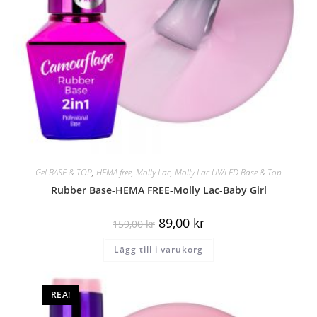
Gel BASE & TOP
,
HEMA free
,
Molly Lac
,
Molly Lac UV/LED Base & Top
Rubber Base-HEMA FREE-Molly Lac-Baby Girl
89,00
kr
159,00
kr
Lägg till i varukorg
REA!