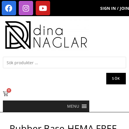
SIGN IN / JOIN
SÖK
0
MENU
Rubber Base-HEMA FREE-