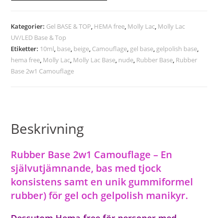
Kategorier:
Gel BASE & TOP
,
HEMA free
,
Molly Lac
,
Molly Lac
UV/LED Base & Top
Etiketter:
10ml
,
base
,
beige
,
Camouflage
,
gel base
,
gelpolish base
,
hema free
,
Molly Lac
,
Molly Lac Base
,
nude
,
Rubber Base
,
Rubber
Base 2w1 Camouflage
Beskrivning
Rubber Base 2w1 Camouflage – En
självutjämnande, bas med tjock
konsistens samt en unik gummiformel
rubber) för gel och gelpolish manikyr.
Dessutom
Hema-free för
personer med