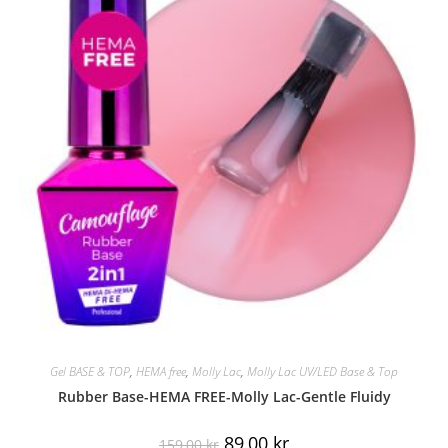
Gel BASE & TOP
,
HEMA free
,
Molly Lac
,
Molly Lac UV/LED Base & Top
Rubber Base-HEMA FREE-Molly Lac-Gentle Fluidy
89,00
kr
159,00
kr