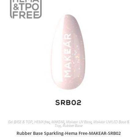
Gel BASE & TOP
,
HEMA free
,
MAKEAR
,
Makear UV Base
,
Makear UV/LED Base &
Top
,
Rubber Base
Rubber Base Sparkling-Hema Free-MAKEAR-SRB02