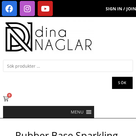
SIGN IN / JOIN
SÖK
0
MENU
Rubber Base Sparkling-