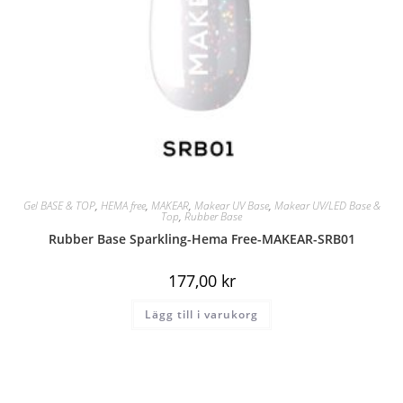
Gel BASE & TOP
,
HEMA free
,
MAKEAR
,
Makear UV Base
,
Makear UV/LED Base &
Top
,
Rubber Base
Rubber Base Sparkling-Hema Free-MAKEAR-SRB01
177,00
kr
Lägg till i varukorg