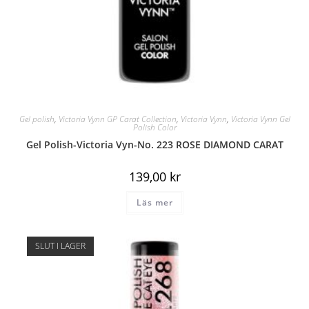
Gel polish
,
Victoria Vynn GP Carat Collection
,
Victoria Vynn
,
Victoria Vynn Gel
Polish Color
Gel Polish-Victoria Vyn-No. 223 ROSE DIAMOND CARAT
139,00
kr
Läs mer
SLUT I LAGER