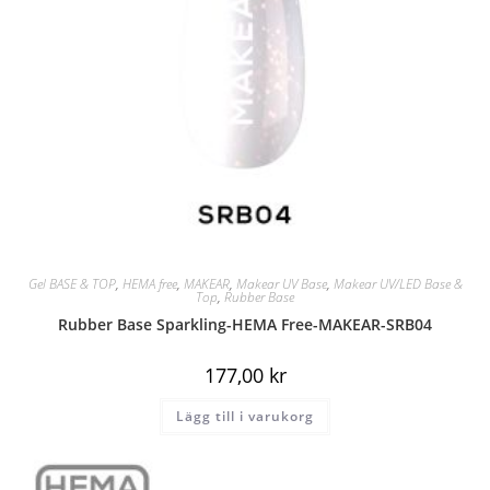
Gel BASE & TOP
,
HEMA free
,
MAKEAR
,
Makear UV Base
,
Makear UV/LED Base &
Top
,
Rubber Base
Rubber Base Sparkling-HEMA Free-MAKEAR-SRB04
177,00
kr
Lägg till i varukorg