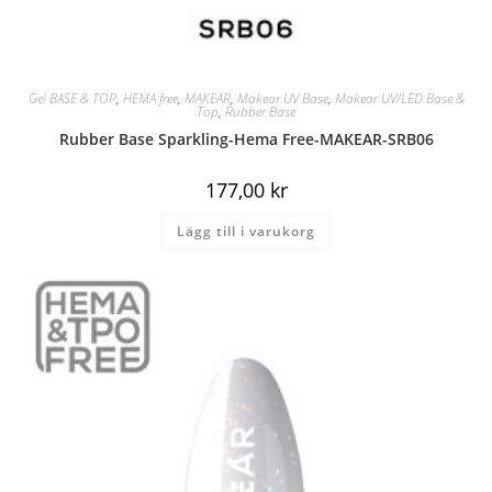
Gel BASE & TOP
,
HEMA free
,
MAKEAR
,
Makear UV Base
,
Makear UV/LED Base &
Top
,
Rubber Base
Rubber Base Sparkling-Hema Free-MAKEAR-SRB06
177,00
kr
Lägg till i varukorg