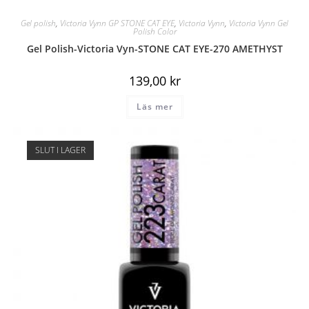
Gel polish
,
Victoria Vynn GP STONE CAT EYE
,
Victoria Vynn
,
Victoria Vynn Gel
Polish Color
Gel Polish-Victoria Vyn-STONE CAT EYE-270 AMETHYST
139,00
kr
Läs mer
SLUT I LAGER