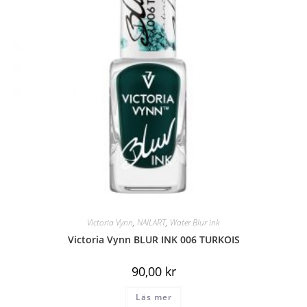
Victoria Vynn
,
NAILART
,
Water Blur ink
Victoria Vynn BLUR INK 006 TURKOIS
90,00
kr
Läs mer