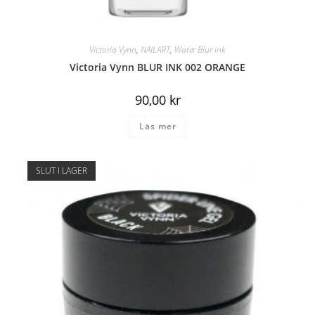
Victoria Vynn
,
NAILART
,
Water Blur ink
Victoria Vynn BLUR INK 002 ORANGE
90,00
kr
Läs mer
SLUT I LAGER