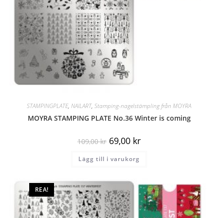
STAMPINGPLATE
,
NAILART
,
Stamping-nagelstämpling från MOYRA
MOYRA STAMPING PLATE No.36 Winter is coming
69,00
kr
109,00
kr
Lägg till i varukorg
REA!