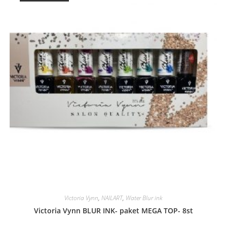
Victoria Vynn
,
NAILART
,
Water Blur ink
Victoria Vynn BLUR INK- paket MEGA TOP- 8st