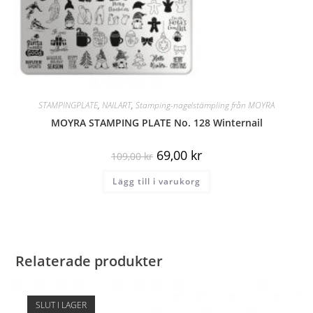
STAMPINGPLATE
,
NAILART
,
Stamping-nagelstämpling från MOYRA
MOYRA STAMPING PLATE No. 128 Winternail
69,00
kr
109,00
kr
Lägg till i varukorg
Relaterade produkter
SLUT I LAGER