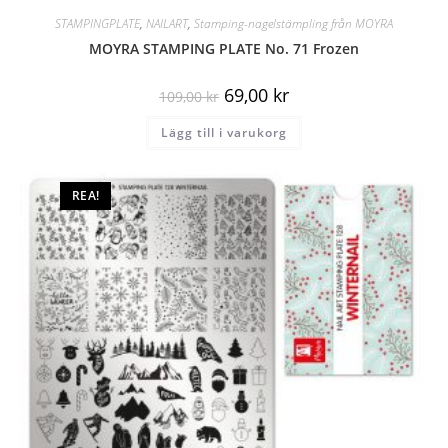
STAMPINGPLATE
,
NAILART
,
Stamping-nagelstämpling från MOYRA
MOYRA STAMPING PLATE No. 71 Frozen
69,00
kr
109,00
kr
Lägg till i varukorg
REA!