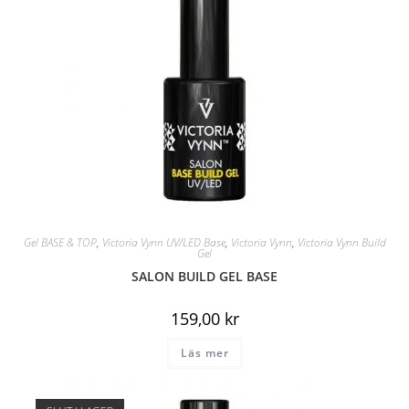
Gel BASE & TOP
,
Victoria Vynn UV/LED Base
,
Victoria Vynn
,
Victoria Vynn Build
Gel
SALON BUILD GEL BASE
159,00
kr
Läs mer