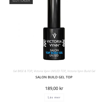
SLUT I LAGER
Gel BASE & TOP
,
Victoria Vynn UV/LED TOP
,
Victoria Vynn Build Gel
SALON BUILD GEL TOP
189,00
kr
Läs mer