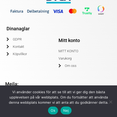
Dinanaglar
GDPR
Mitt konto
Kontakt
MITT KONTO
Köpvillkor
Varukorg
Om oss
Mejla:
Vi använder cookies för att se till att vi ger dig den bästa
info@dinanaglar.se
upplevelsen på vår webbplats. Om du fortsätter att använda
denna webbplats kommer vi att anta att du godkänner detta.
Ok
Nej
© COPYRIGHT 2020 DINANAGLAR.SE