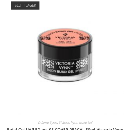
SLUT I LAGER
Victoria Vynn
,
Victoria Vynn Build Gel
Build Gel UV/LED no. 05 COVER PEACH_ 50ml-Victoria Vynn