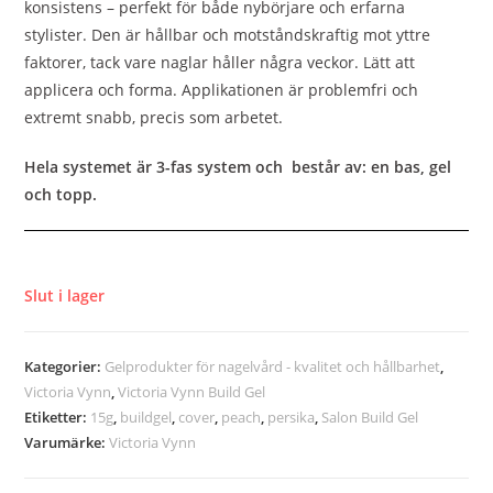
konsistens – perfekt för både nybörjare och erfarna
stylister. Den är hållbar och motståndskraftig mot yttre
faktorer, tack vare naglar håller några veckor. Lätt att
applicera och forma. Applikationen är problemfri och
extremt snabb, precis som arbetet.
Hela systemet är 3-fas system och består av: en bas, gel
och topp.
Slut i lager
Kategorier:
Gelprodukter för nagelvård - kvalitet och hållbarhet
,
Victoria Vynn
,
Victoria Vynn Build Gel
Etiketter:
15g
,
buildgel
,
cover
,
peach
,
persika
,
Salon Build Gel
Varumärke:
Victoria Vynn