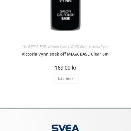
Gel BASE & TOP
,
Victoria Vynn UV/LED Base
,
Victoria Vynn
Victoria Vynn soak off MEGA BASE Clear 8ml
169,00
kr
Läs mer