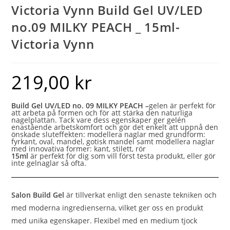
Victoria Vynn Build Gel UV/LED
no.09 MILKY PEACH _ 15ml-
Victoria Vynn
219,00
kr
Build Gel UV/LED no. 09 MILKY PEACH
–
gelen är perfekt för
att arbeta på formen och för att stärka den naturliga
nagelplattan. Tack vare dess egenskaper ger gelén
enastående arbetskomfort och gör det enkelt att uppnå den
önskade sluteffekten: modellera naglar med grundform:
fyrkant, oval, mandel, gotisk mandel samt modellera naglar
med innovativa former: kant, stilett, rör
15ml
är perfekt för dig som vill först testa produkt, eller gör
inte gelnaglar så ofta.
Salon Build Gel
är tillverkat enligt den senaste tekniken och
med moderna ingredienserna, vilket ger oss en produkt
med unika egenskaper. Flexibel med en medium tjock