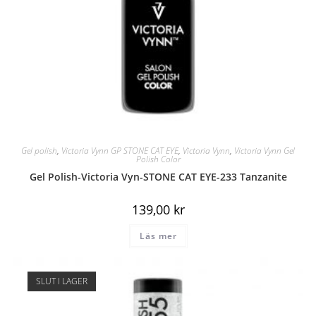
Gel polish
,
Victoria Vynn GP STONE CAT EYE
,
Victoria Vynn
,
Victoria Vynn Gel
Polish Color
Gel Polish-Victoria Vyn-STONE CAT EYE-233 Tanzanite
139,00
kr
Läs mer
SLUT I LAGER