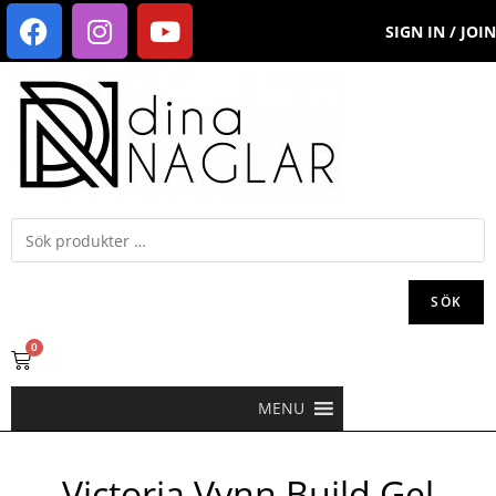
SIGN IN / JOIN
SÖK
0
MENU
Victoria Vynn Build Gel