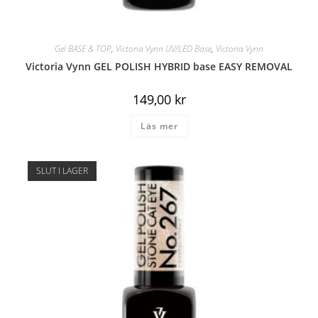
Gel BASE & TOP
,
Victoria Vynn UV/LED Base
,
Victoria Vynn
Victoria Vynn GEL POLISH HYBRID base EASY REMOVAL
149,00
kr
Läs mer
SLUT I LAGER