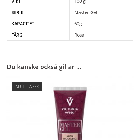
VIKT
100 g
SERIE
Master Gel
KAPACITET
60g
FÄRG
Rosa
Du kanske också gillar …
SLUT I LAGER