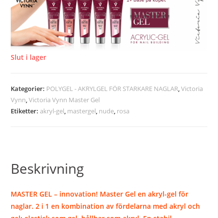
Slut i lager
Kategorier:
POLYGEL - AKRYLGEL FÖR STARKARE NAGLAR
,
Victoria
Vynn
,
Victoria Vynn Master Gel
Etiketter:
akryl-gel
,
mastergel
,
nude
,
rosa
Beskrivning
MASTER GEL – innovation! Master Gel en akryl-gel för
naglar. 2 i 1 en kombination av fördelarna med akryl och