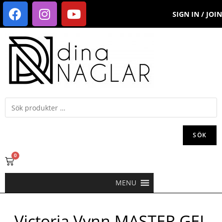
SIGN IN / JOIN
SÖK
0
MENU
Victoria Vynn MASTER GEL