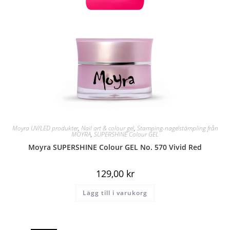
Moyra UV/LED produkter
,
Nail art & colour gel
,
Stamping-nagelstämpling från
MOYRA
,
SUPERSHINE Colour GEL
Moyra SUPERSHINE Colour GEL No. 570 Vivid Red
129,00
kr
Lägg till i varukorg