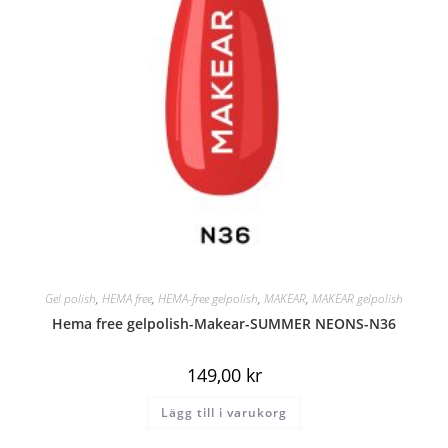
Gel polish
,
HEMA free
,
HEMA-free gelpolish
,
MAKEAR
,
MAKEAR gelpolish
Hema free gelpolish-Makear-SUMMER NEONS-N36
149,00
kr
Lägg till i varukorg