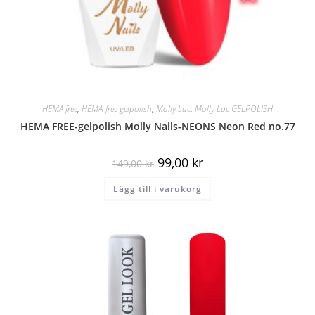
HEMA free
,
HEMA-free gelpolish
,
Molly Lac
,
Molly Lac GELPOLISH
HEMA FREE-gelpolish Molly Nails-NEONS Neon Red no.77
99,00
kr
149,00
kr
Lägg till i varukorg