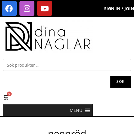
SIGN IN / JOIN
SÖK
0
MENU
neonröd