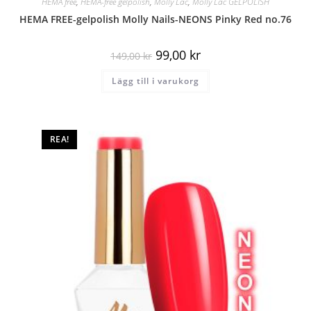
HEMA free
,
HEMA-free gelpolish
,
Molly Lac
,
Molly Lac GELPOLISH
HEMA FREE-gelpolish Molly Nails-NEONS Pinky Red no.76
99,00
kr
149,00
kr
Lägg till i varukorg
REA!