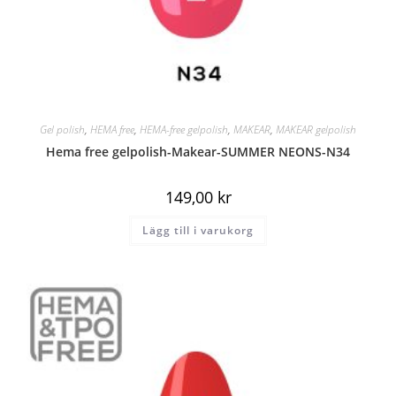
Gel polish
,
HEMA free
,
HEMA-free gelpolish
,
MAKEAR
,
MAKEAR gelpolish
Hema free gelpolish-Makear-SUMMER NEONS-N34
149,00
kr
Lägg till i varukorg