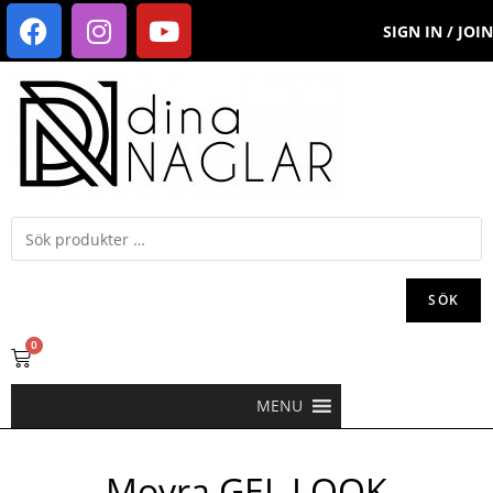
SIGN IN / JOIN
SÖK
0
MENU
Moyra GEL LOOK