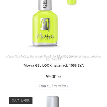
Moyra Nail Polish
,
Moyra Nail Polish
,
NAGELLACK
,
Stamping-nagelstämpling
från MOYRA
Moyra GEL LOOK nagellack-1056 EYA
59,00
kr
Lägg till i varukorg
SLUT I LAGER