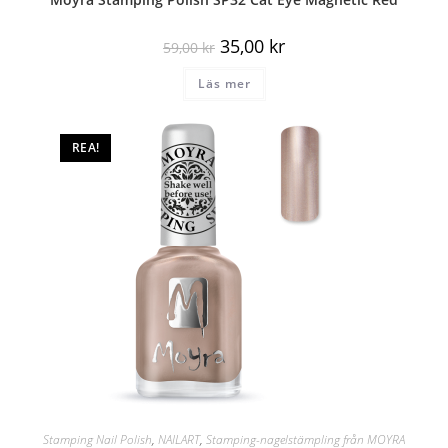
35,00
kr
59,00
kr
Läs mer
REA!
Stamping Nail Polish
,
NAILART
,
Stamping-nagelstämpling från MOYRA