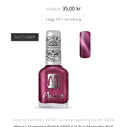
35,00
kr
59,00
kr
Lägg till i varukorg
SLUT I LAGER
Stamping Nail Polish
,
NAILART
,
Stamping-nagelstämpling från MOYRA
Moyra Stamping Polish SP32 Cat Eye Magnetic Red