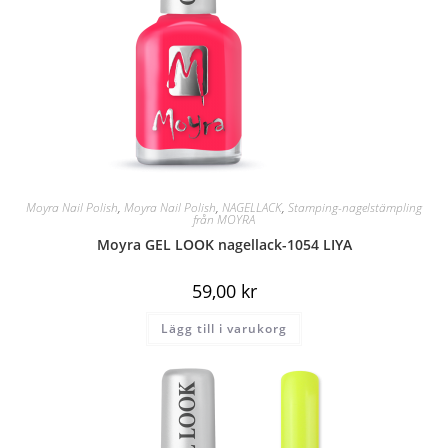
Moyra Nail Polish
,
Moyra Nail Polish
,
NAGELLACK
,
Stamping-nagelstämpling
från MOYRA
Moyra GEL LOOK nagellack-1054 LIYA
59,00
kr
Lägg till i varukorg