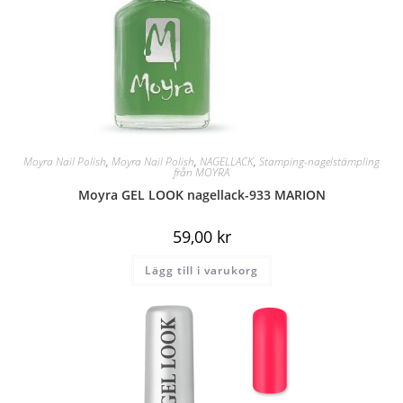
Moyra Nail Polish
,
Moyra Nail Polish
,
NAGELLACK
,
Stamping-nagelstämpling
från MOYRA
Moyra GEL LOOK nagellack-933 MARION
59,00
kr
Lägg till i varukorg