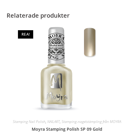
Relaterade produkter
REA!
Stamping Nail Polish
,
NAILART
,
Stamping-nagelstämpling från MOYRA
Moyra Stamping Polish SP 09 Gold