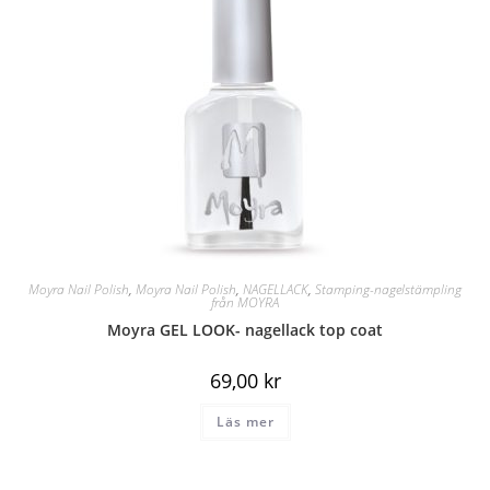
Moyra Nail Polish
,
Moyra Nail Polish
,
NAGELLACK
,
Stamping-nagelstämpling
från MOYRA
Moyra GEL LOOK- nagellack top coat
69,00
kr
Läs mer