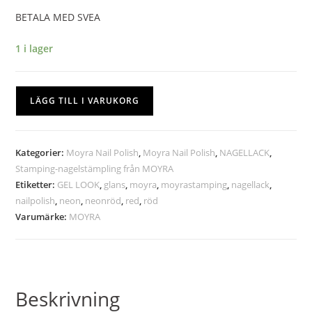
BETALA MED SVEA
1 i lager
LÄGG TILL I VARUKORG
Kategorier:
Moyra Nail Polish
,
Moyra Nail Polish
,
NAGELLACK
,
Stamping-nagelstämpling från MOYRA
Etiketter:
GEL LOOK
,
glans
,
moyra
,
moyrastamping
,
nagellack
,
nailpolish
,
neon
,
neonröd
,
red
,
röd
Varumärke:
MOYRA
Beskrivning