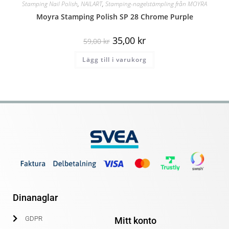
Stamping Nail Polish
,
NAILART
,
Stamping-nagelstämpling från MOYRA
Moyra Stamping Polish SP 28 Chrome Purple
35,00
kr
59,00
kr
Lägg till i varukorg
Dinanaglar
GDPR
Mitt konto