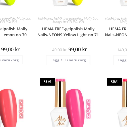
 gelpolish
,
Molly Lac
,
HEMA free
,
HEMA-free gelpolish
,
Molly Lac
,
HEMA free
,
HEM
c GELPOLISH
Molly Lac GELPOLISH
Moll
lpolish Molly
HEMA FREE-gelpolish Molly
HEMA FRE
 Lemon no.70
Nails-NEONS Yellow Light no.71
Nails-NEON
99,00
kr
99,00
kr
149,00
kr
149,
 i varukorg
Lägg till i varukorg
Lägg 
REA!
REA!