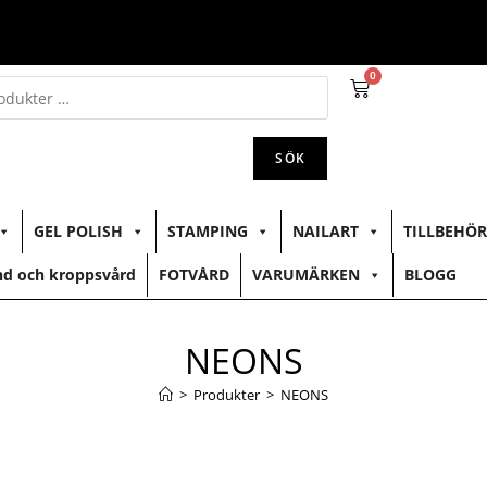
0
SÖK
GEL POLISH
STAMPING
NAILART
TILLBEHÖR
d och kroppsvård
FOTVÅRD
VARUMÄRKEN
BLOGG
NEONS
>
Produkter
>
NEONS