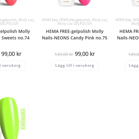
 gelpolish
,
Molly Lac
,
HEMA free
,
HEMA-free gelpolish
,
Molly Lac
,
HEMA free
,
HEM
c GELPOLISH
Molly Lac GELPOLISH
Moll
lpolish Molly
HEMA FREE-gelpolish Molly
HEMA FRE
 Sweets no.74
Nails-NEONS Candy Pink no.75
Nails-NEO
99,00
kr
99,00
kr
149,00
kr
149,
 i varukorg
Lägg till i varukorg
Lägg 