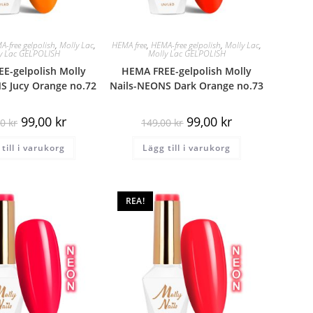
A-free gelpolish
,
Molly Lac
,
HEMA free
,
HEMA-free gelpolish
,
Molly Lac
,
y Lac GELPOLISH
Molly Lac GELPOLISH
E-gelpolish Molly
HEMA FREE-gelpolish Molly
S Jucy Orange no.72
Nails-NEONS Dark Orange no.73
99,00
kr
99,00
kr
00
kr
149,00
kr
till i varukorg
Lägg till i varukorg
REA!