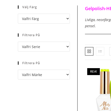
Välj Färg
Gelpolish-H
Livliga, neonfär
pensel.
Filtrera På
Filtrera På
REA!