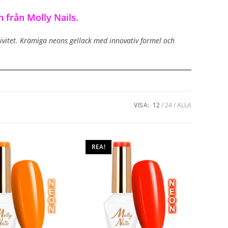
 från Molly Nails.
ivitet. Krämiga neons gellack med innovativ formel och
VISA:
12
24
ALLA
REA!