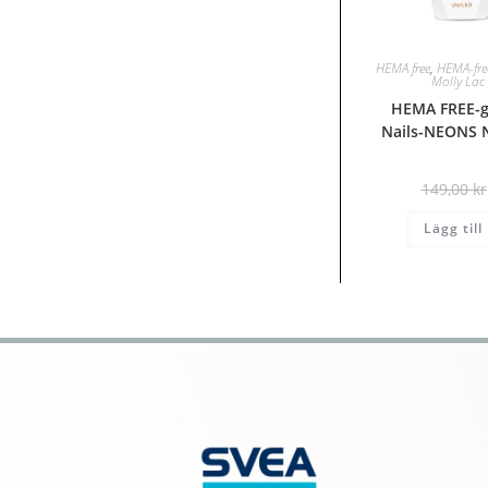
HEMA free
,
HEMA-free
Molly La
HEMA FREE-ge
Nails-NEONS N
149,00
kr
Lägg till