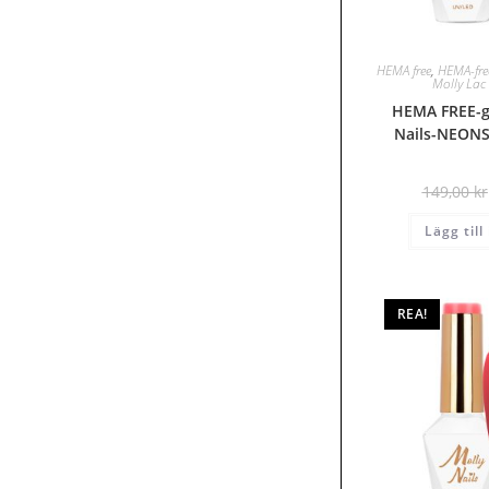
HEMA free
,
HEMA-free
Molly La
HEMA FREE-ge
Nails-NEONS
149,00
kr
Lägg till
REA!