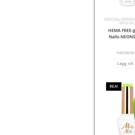
HEMA free
,
HEMA-free
Molly La
HEMA FREE-ge
Nails-NEONS
149,00
kr
Lägg till
REA!