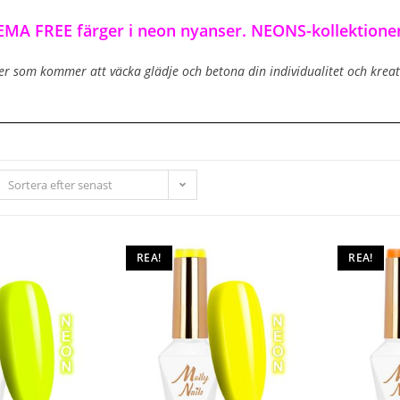
EMA FREE färger i neon nyanser. NEONS-kollektionen
ger som kommer att väcka glädje och betona din individualitet och kreat
Sortera efter senast
REA!
REA!