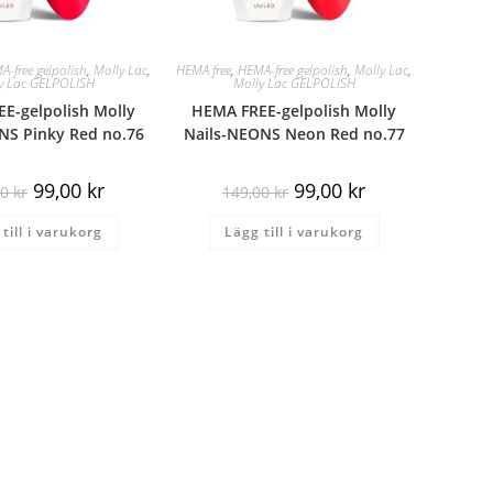
A-free gelpolish
,
Molly Lac
,
HEMA free
,
HEMA-free gelpolish
,
Molly Lac
,
y Lac GELPOLISH
Molly Lac GELPOLISH
E-gelpolish Molly
HEMA FREE-gelpolish Molly
NS Pinky Red no.76
Nails-NEONS Neon Red no.77
99,00
kr
99,00
kr
00
kr
149,00
kr
till i varukorg
Lägg till i varukorg