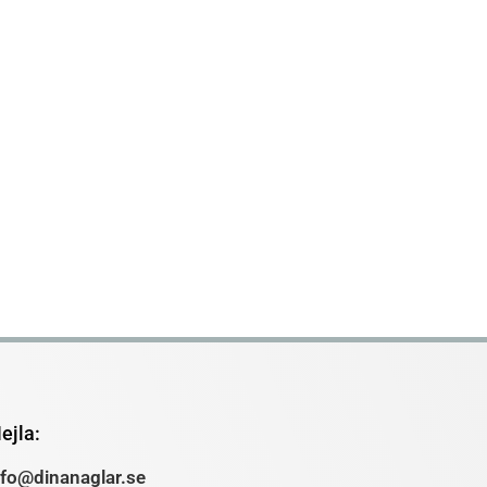
ejla:
nfo@dinanaglar.se