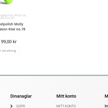
 gelpolish
,
Molly Lac
,
c GELPOLISH
lpolish Molly
eon Kiwi no.78
99,00
kr
 i varukorg
Dinanaglar
Mitt konto
M
i
GDPR
MITT KONTO