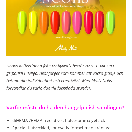
Neons kollektionen från MollyNails består av 9 HEMA FREE
gelpolish i livliga, neonfärger som kommer att väcka glädje och
betona din individualitet och kreativitet. Med Molly Nails
förvandlar du varje dag till färgglada stunder.
Varför måste du ha den här gelpolish samlingen?
diHEMA /HEMA free, d.v.s. hälsosamma gellack
Speciellt utvecklad, innovativ formel med krämiga