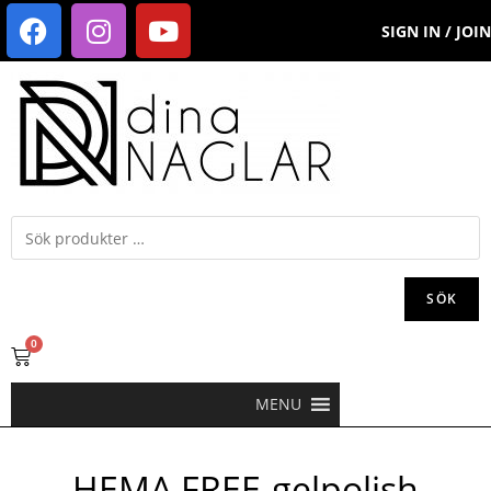
SIGN IN / JOIN
SÖK
0
MENU
HEMA FREE-gelpolish