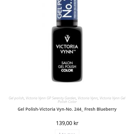
Gel polish
,
Victoria Vynn GP Serenity Garden
,
Victoria Vynn
,
Victoria Vynn Gel
Polish Color
Gel Polish-Victoria Vyn-No. 244_ Fresh Blueberry
139,00
kr