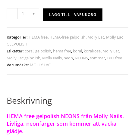
-
+
LÄGG TILL I VARUKORG
Kategorier:
HEMA free
,
HEMA-free gelpolish
,
Molly Lac
,
Molly Lac
GELPOLISH
Etiketter:
coral
,
gelpolish
,
hema free
,
koral
,
koralrosa
,
Molly Lac
,
Molly Lac gelpolish
,
Molly Nails
,
neon
,
NEONS
,
sommar
,
TPO free
Varumärke:
MOLLY LAC
Beskrivning
HEMA free gelpolish NEONS från Molly Nails.
Livliga, neonfärger som kommer att väcka
glädje.