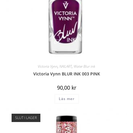
Victoria Vynn
,
NAILART
,
Water Blur ink
Victoria Vynn BLUR INK 003 PINK
90,00
kr
Läs mer
SLUT I LAGER