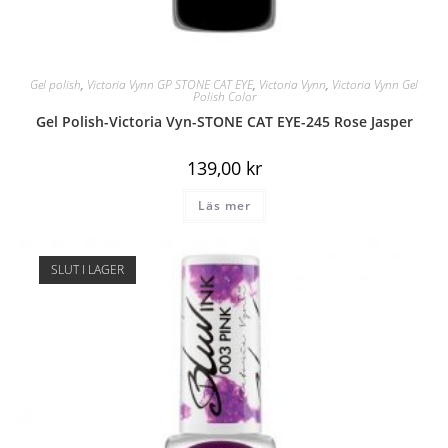
Gel polish
,
Victoria Vynn GP STONE CAT EYE
,
Victoria Vynn
,
Victoria Vynn Gel
Polish Color
Gel Polish-Victoria Vyn-STONE CAT EYE-245 Rose Jasper
139,00
kr
Läs mer
SLUT I LAGER