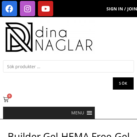
SIGN IN / JOIN
SÖK
0
MENU
Builder Gel-HEMA Free-Gel