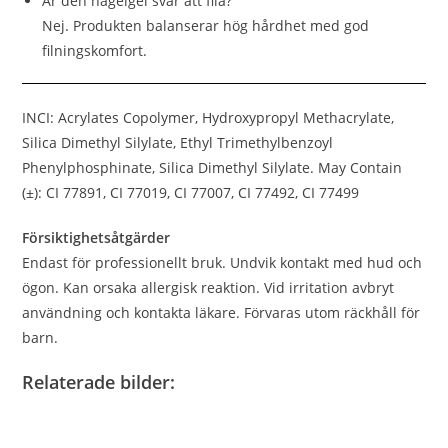
Är den nagelgel svår att fila?
Nej. Produkten balanserar hög hårdhet med god
filningskomfort.
INCI: Acrylates Copolymer, Hydroxypropyl Methacrylate,
Silica Dimethyl Silylate, Ethyl Trimethylbenzoyl
Phenylphosphinate, Silica Dimethyl Silylate. May Contain
(±): CI 77891, CI 77019, CI 77007, CI 77492, CI 77499
Försiktighetsåtgärder
Endast för professionellt bruk. Undvik kontakt med hud och
ögon. Kan orsaka allergisk reaktion. Vid irritation avbryt
användning och kontakta läkare. Förvaras utom räckhåll för
barn.
Relaterade bilder: