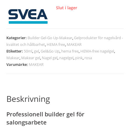
Slut i lager
Kategorier:
Builder Gel-Go Up-Makear
,
Gelprodukter för nagelvård -
kvalitet och hållbarhet
,
HEMA free
,
MAKEAR
Etiketter:
50ml
,
gel
,
Gel&Go Up
,
hema free
,
HEMA-free nagelgel
,
Makear
,
Makear gel
,
Nagel gel
,
nagelgel
,
pink
,
rosa
Varumärke:
MAKEAR
Beskrivning
Professionell builder gel för
salongsarbete