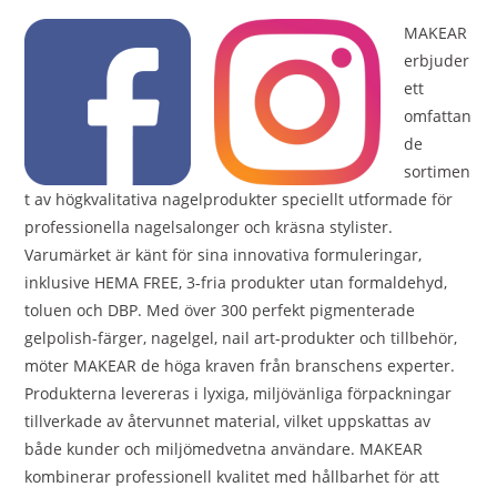
MAKEAR
erbjuder
ett
omfattan
de
sortimen
t av högkvalitativa nagelprodukter speciellt utformade för
professionella nagelsalonger och kräsna stylister.
Varumärket är känt för sina innovativa formuleringar,
inklusive HEMA FREE, 3-fria produkter utan formaldehyd,
toluen och DBP. Med över 300 perfekt pigmenterade
gelpolish-färger, nagelgel, nail art-produkter och tillbehör,
möter MAKEAR de höga kraven från branschens experter.
Produkterna levereras i lyxiga, miljövänliga förpackningar
tillverkade av återvunnet material, vilket uppskattas av
både kunder och miljömedvetna användare. MAKEAR
kombinerar professionell kvalitet med hållbarhet för att