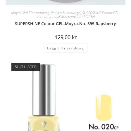
Moyra UV/LED produkter
,
Nail art & colour gel
,
SUPERSHINE Colour GEL
,
Stamping-nagelstämpling från MOYRA
SUPERSHINE Colour GEL-Moyra-No. 595 Rapsberry
129,00
kr
Lägg till i varukorg
SLUT I LAGER