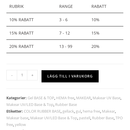
RUBRIK
RANGE
RABATT
10% RABATT
3 - 6
10%
15% RABATT
7 - 12
15%
20% RABATT
13 - 99
20%
-
+
LÄGG TILL I VARUKORG
Kategorier:
Gel BASE & TOP
,
HEMA free
,
MAKEAR
,
Makear UV Base
,
Makear UV/LED Base & Top
,
Rubber Base
Etiketter:
COLOR RUBBER BASE
,
gellack
,
gul
,
hema free
,
Makear
,
Makear base
,
Makear UV/LED Base & Top
,
pastell
,
Rubber Base
,
TPO
free
,
yellow