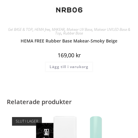
Gel BASE & TOP
,
HEMA free
,
MAKEAR
,
Makear UV Base
,
Makear UV/LED Base &
Top
,
Rubber Base
HEMA FREE Rubber Base Makear-Smoky Beige
169,00
kr
Lägg till i varukorg
Relaterade produkter
SLUT I LAGER