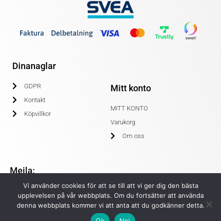
Dinanaglar
GDPR
Mitt konto
Kontakt
MITT KONTO
Köpvillkor
Varukorg
Om oss
Mejla:
Vi använder cookies för att se till att vi ger dig den bästa
info@dinanaglar.se
upplevelsen på vår webbplats. Om du fortsätter att använda
denna webbplats kommer vi att anta att du godkänner detta.
Ok
Nej
© COPYRIGHT 2020 DINANAGLAR.SE