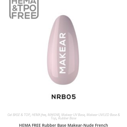
Gel BASE & TOP
,
HEMA free
,
MAKEAR
,
Makear UV Base
,
Makear UV/LED Base &
Top
,
Rubber Base
HEMA FREE Rubber Base Makear-Nude French