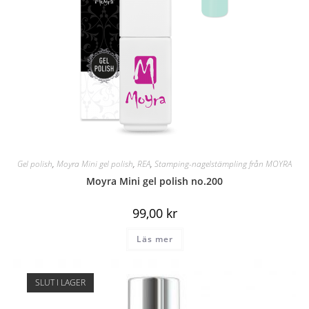
Gel polish
,
Moyra Mini gel polish
,
REA
,
Stamping-nagelstämpling från MOYRA
Moyra Mini gel polish no.200
99,00
kr
Läs mer
SLUT I LAGER