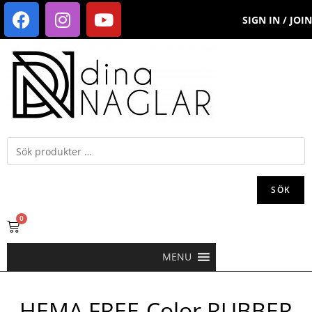
SIGN IN / JOIN
SÖK
0
MENU
HEMA FREE-Color RUBBER