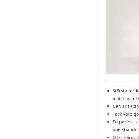
Största förd
matchas till
Den är flexi
Tack vare tj
En perfekt k
nagelbandet
Efter härdni