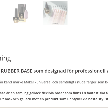
ning
 RUBBER BASE som designad för professionel
rån känd märke Maker -universal och samtidigt i nude färger som bo
e är en samling gellack flexibla baser som finns i 8 fantastiska
t ut bas- och gellack mot en produkt som uppfyller de bästa stylis