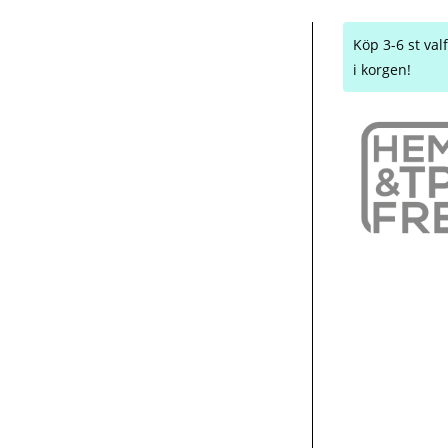
Köp 3-6 st va
i korgen!