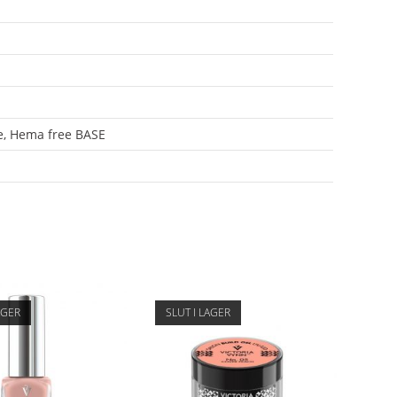
e, Hema free BASE
AGER
SLUT I LAGER