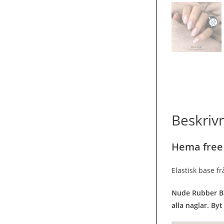
Beskriv
Hema free
Elastisk base f
Nude Rubber Bas
alla naglar. By