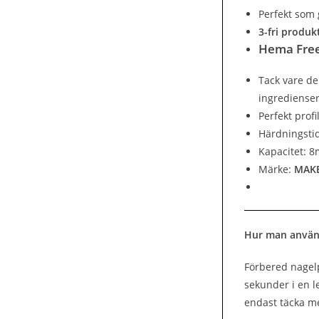
Perfekt som 
3-fri produk
Hema Free
Tack vare d
ingrediense
Perfekt profi
Härdningsti
Kapacitet: 8
Märke:
MAK
Hur man använ
Förbered nagelp
sekunder i en l
endast täcka me