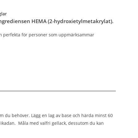
glar
 ingrediensen HEMA (2-hydroxietylmetakrylat).
em perfekta för personer som uppmärksammar
om du behöver. Lägg en lag av base och härda minst 60
likadan. Måla med valfri gellack, dessutom du kan