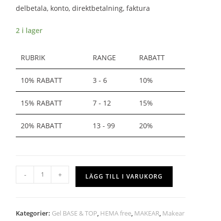
delbetala, konto, direktbetalning, faktura
2 i lager
RUBRIK
RANGE
RABATT
10% RABATT
3 - 6
10%
15% RABATT
7 - 12
15%
20% RABATT
13 - 99
20%
-
+
LÄGG TILL I VARUKORG
Kategorier:
Gel BASE & TOP
,
HEMA free
,
MAKEAR
,
Makear