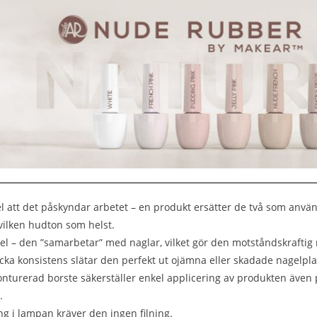
el att det påskyndar arbetet – en produkt ersätter de två som anvä
 vilken hudton som helst.
bel – den ”samarbetar” med naglar, vilket gör den motståndskraftig m
ocka konsistens slätar den perfekt ut ojämna eller skadade nagelpla
onturerad borste säkerställer enkel applicering av produkten även
.
ng i lampan kräver den ingen filning.