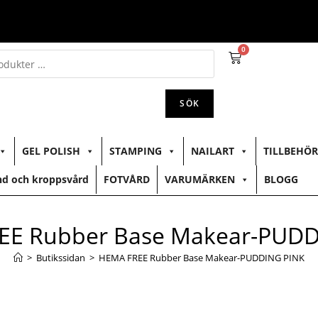
0
SÖK
GEL POLISH
STAMPING
NAILART
TILLBEHÖR
d och kroppsvård
FOTVÅRD
VARUMÄRKEN
BLOGG
EE Rubber Base Makear-PUDD
>
Butikssidan
>
HEMA FREE Rubber Base Makear-PUDDING PINK