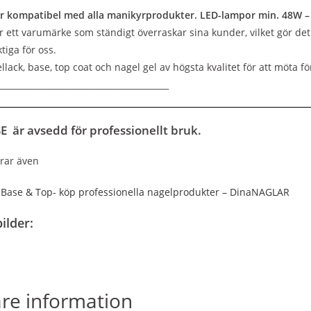
r kompatibel med alla manikyrprodukter. LED-lampor min. 48W –
r ett varumärke som ständigt överraskar sina kunder, vilket gör det 
ktiga för oss.
llack, base, top coat och nagel gel av högsta kvalitet för att möta
_________________________________________
 är avsedd för professionellt bruk.
rar även
Base & Top- köp professionella nagelprodukter – DinaNAGLAR
ilder:
are information