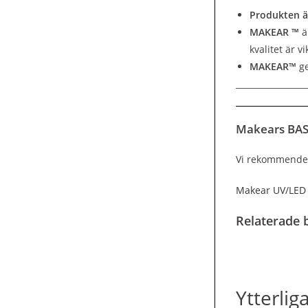
Produkten ä
MAKEAR ™
ä
kvalitet är vi
MAKEAR™
ge
_________________
Makears BASE
Vi rekommende
Makear UV/LED 
Relaterade b
Ytterlig