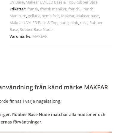
UV Base
,
Makear UV/LED Base & Top
,
Rubber Base
Etiketter:
fransk
,
fransk manikyr
,
french
,
French
Manicure
,
gellack
,
hema free
,
Makear
,
Makear base
,
Makear UV/LED Base & Top
,
nude
,
pink
,
rosa
,
Rubber
Base
,
Rubber Base Nude
Varumärke:
MAKEAR
l användning från känd märke MAKEAR
rde finnas i varje nagelsalong.
 färger. Rubber Base Nude matchar alla hudtoner och
ternas förväntningar.