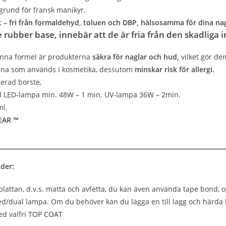
grund för fransk manikyr.
t – fri från formaldehyd, toluen och DBP, hälsosamma för dina na
 rubber base,
innebär att
de är fria från den skadliga
enna formel är produkterna
säkra för naglar och hud,
vilket gör d
rna som används i kosmetika, dessutom
minskar risk för allergi.
lerad borste,
d LED-lampa min. 48W – 1 min. UV-lampa 36W – 2min.
ml,
EAR ™
der:
lattan, d.v.s. matta och avfetta, du kan även använda tape bond, 
ed/dual lampa. Om du behöver kan du lägga en till lagg och härda 
d valfri
TOP COAT