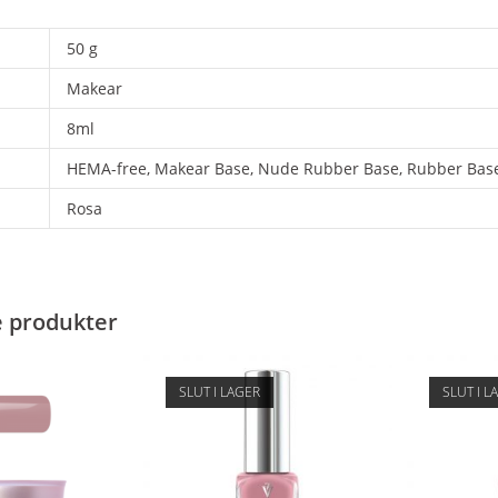
50 g
Makear
8ml
HEMA-free, Makear Base, Nude Rubber Base, Rubber Bas
Rosa
e produkter
SLUT I LAGER
SLUT I L