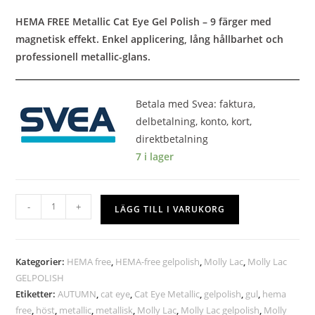
HEMA FREE Metallic Cat Eye Gel Polish – 9 färger med
magnetisk effekt. Enkel applicering, lång hållbarhet och
professionell metallic-glans.
Betala med Svea: faktura,
delbetalning, konto, kort,
direktbetalning
7 i lager
-
+
LÄGG TILL I VARUKORG
Kategorier:
HEMA free
,
HEMA-free gelpolish
,
Molly Lac
,
Molly Lac
GELPOLISH
Etiketter:
AUTUMN
,
cat eye
,
Cat Eye Metallic
,
gelpolish
,
gul
,
hema
free
,
höst
,
metallic
,
metallisk
,
Molly Lac
,
Molly Lac gelpolish
,
Molly