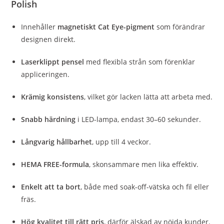
Polish
Innehåller
magnetiskt Cat Eye-pigment
som förändrar
designen direkt.
Laserklippt pensel
med flexibla strån som förenklar
appliceringen.
Krämig konsistens
, vilket gör lacken lätta att arbeta med.
Snabb härdning
i LED-lampa, endast 30–60 sekunder.
Långvarig hållbarhet
, upp till 4 veckor.
HEMA FREE-formula
, skonsammare men lika effektiv.
Enkelt att ta bort
, både med soak-off-vätska och fil eller
fräs.
Hög kvalitet till rätt pris
, därför älskad av nöjda kunder.