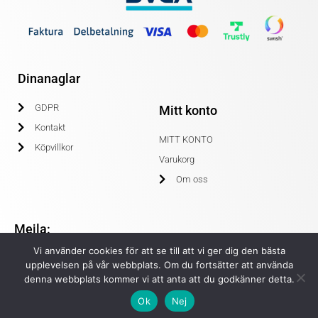
Dinanaglar
GDPR
Mitt konto
Kontakt
MITT KONTO
Köpvillkor
Varukorg
Om oss
Mejla:
Vi använder cookies för att se till att vi ger dig den bästa
info@dinanaglar.se
upplevelsen på vår webbplats. Om du fortsätter att använda
denna webbplats kommer vi att anta att du godkänner detta.
Ok
Nej
© COPYRIGHT 2020 DINANAGLAR.SE