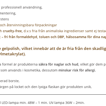
 professionell användning,
gmentering,
istens
 och återvinningsbara förpackningar
h
cruelty-free,
d.v.s
fria från animaliska ingredienser samt ej test
t – fri från formaldehyd, toluen och DBP, hälsosamma för dina na
 gelpolish,
vilket innebär att
de är fria från den skadl
lmetakrylat).
a formel är produkterna
säkra för naglar och hud,
vilket gör dem 
 som används i kosmetika, dessutom
minskar risk för allergi.
lerad borste,
färgen på locket och den lyxiga flaskan gör produkten unik,
d LED-lampa min. 48W – 1 min. UV-lampa 36W – 2min.