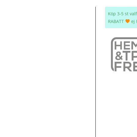
Köp 3-5 st va
RABATT
ej 