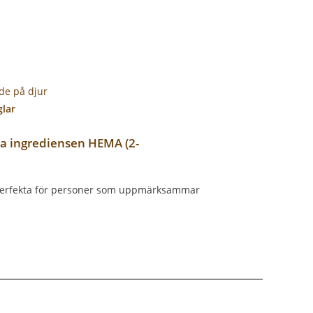
ade på djur
glar
iga ingrediensen HEMA (2-
perfekta för personer som uppmärksammar