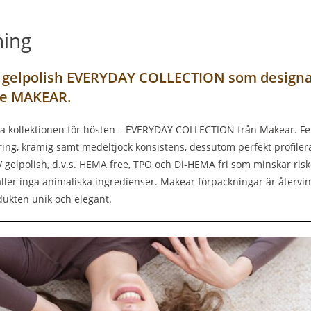
ning
gelpolish EVERYDAY COLLECTION som designad
e MAKEAR.
a kollektionen för hösten – EVERYDAY COLLECTION från Makear. Fem s
ing, krämig samt medeltjock konsistens, dessutom perfekt profiler
elpolish, d.v.s. HEMA free, TPO och Di-HEMA fri som minskar riske
ller inga animaliska ingredienser. Makear förpackningar är återvin
dukten unik och elegant.