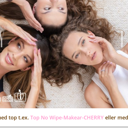
ed top t.ex.
Top No Wipe-Makear
-CHERRY
eller me