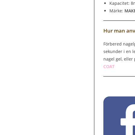
Kapacitet: 8
Märke:
MAK
Hur man anv
Förbered nagelp
sekunder i en l
nagel gel, elle
COAT