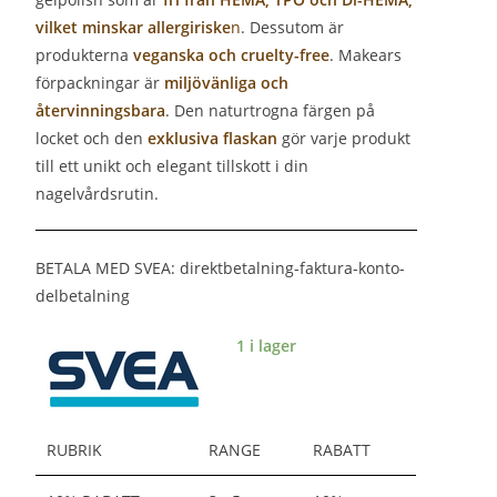
vilket minskar allergiriske
n
. Dessutom är
produkterna
veganska och cruelty-free
. Makears
förpackningar är
miljövänliga och
återvinningsbara
. Den naturtrogna färgen på
locket och den
exklusiva flaskan
gör varje produkt
till ett unikt och elegant tillskott i din
nagelvårdsrutin.
BETALA MED SVEA: direktbetalning-faktura-konto-
delbetalning
1 i lager
RUBRIK
RANGE
RABATT