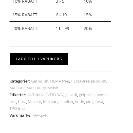
10% RABATT
3 - 5
10%
15% RABATT
6 - 10
15%
20% RABATT
11 - 99
20%
LÄGG TILL I VARUKORG
Kategorier:
Gel polish
,
HEMA free
,
HEMA-free gelpolish
,
MAKEAR
,
MAKEAR gelpolish
Etiketter:
AUTUMN
,
EVERYDAY
,
gellack
,
gelpolish
,
hema
free
,
höst
,
Makear
,
Makear gelpolish
,
nude
,
pink
,
rosa
,
TPO free
Varumärke:
MAKEAR