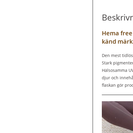
Beskriv
Hema free 
känd märk
Den mest tidlös
Stark pigmenter
Hälsosamma UV g
djur och innehå
flaskan gör pro