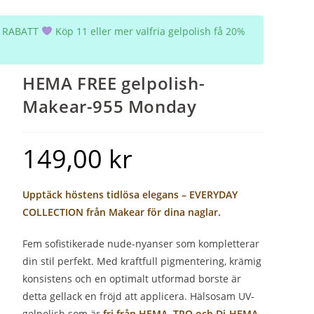
5% RABATT
Köp 11 eller mer valfria gelpolish få 20%
HEMA FREE gelpolish-
Makear-955 Monday
149,00
kr
Upptäck höstens tidlösa elegans – EVERYDAY
COLLECTION från Makear för dina naglar.
Fem sofistikerade nude-nyanser som kompletterar
din stil perfekt. Med kraftfull pigmentering, krämig
konsistens och en optimalt utformad borste är
detta gellack en fröjd att applicera. Hälsosam UV-
gelpolish som är
fri från HEMA, TPO och Di-HEMA,