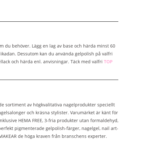
om du behöver. Lägg en lag av base och härda minst 60
likadan. Dessutom kan du använda gelpolish på valfri
ellack och härda enl. anvisningar. Täck med valfri
TOP
 sortiment av högkvalitativa nagelprodukter speciellt
gelsalonger och kräsna stylister. Varumärket är känt för
 inklusive HEMA FREE, 3-fria produkter utan formaldehyd,
rfekt pigmenterade gelpolish-färger, nagelgel, nail art-
r MAKEAR de höga kraven från branschens experter.