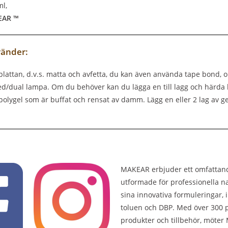
ml,
EAR ™
änder:
lattan, d.v.s. matta och avfetta, du kan även använda tape bond, 
ed/dual lampa. Om du behöver kan du lägga en till lagg och härda 
r polygel som är buffat och rensat av damm. Lägg en eller 2 lag av g
MAKEAR erbjuder ett omfattande
utformade för professionella na
sina innovativa formuleringar,
toluen och DBP. Med över 300 pe
produkter och tillbehör, möte