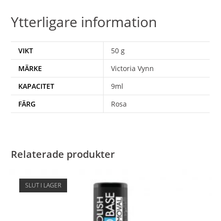
Ytterligare information
VIKT
50 g
MÄRKE
Victoria Vynn
KAPACITET
9ml
FÄRG
Rosa
Relaterade produkter
SLUT I LAGER