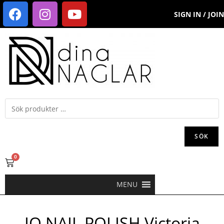
SIGN IN / JOIN
SÖK
0
MENU
IQ NAIL POLISH Victoria