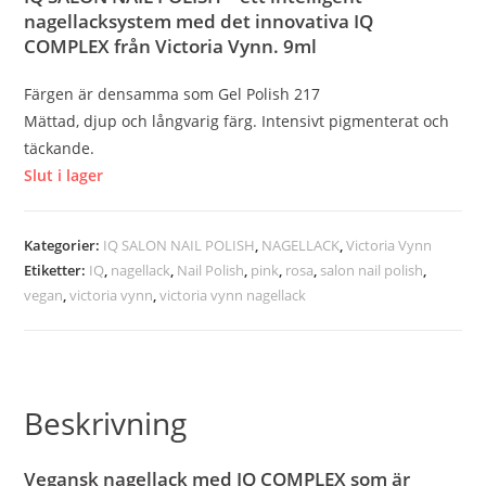
nagellacksystem med det innovativa IQ
COMPLEX från Victoria Vynn. 9ml
Färgen är densamma som Gel Polish 217
Mättad, djup och långvarig färg. Intensivt pigmenterat och
täckande.
Slut i lager
Kategorier:
IQ SALON NAIL POLISH
,
NAGELLACK
,
Victoria Vynn
Etiketter:
IQ
,
nagellack
,
Nail Polish
,
pink
,
rosa
,
salon nail polish
,
vegan
,
victoria vynn
,
victoria vynn nagellack
Beskrivning
Vegansk nagellack med IQ COMPLEX som är