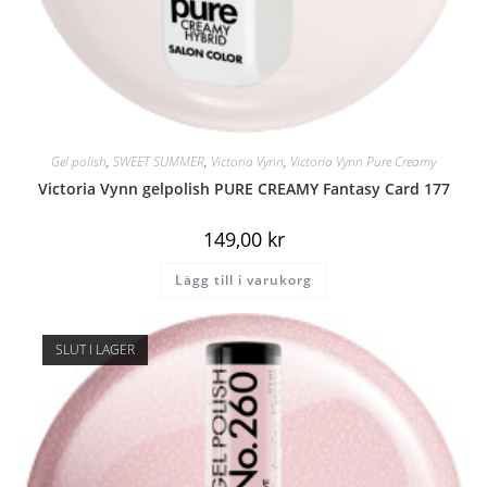
Gel polish
,
SWEET SUMMER
,
Victoria Vynn
,
Victoria Vynn Pure Creamy
Victoria Vynn gelpolish PURE CREAMY Fantasy Card 177
149,00
kr
Lägg till i varukorg
SLUT I LAGER