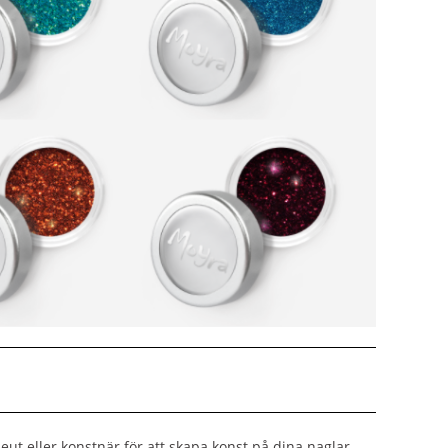
ut eller konstnär för att skapa konst på dina naglar