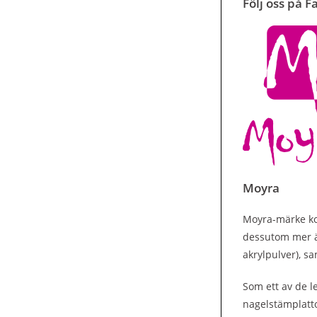
Följ oss på 
Moyra
Moyra-märke kom
dessutom mer än
akrylpulver), s
Som ett av de 
nagelstämplatt