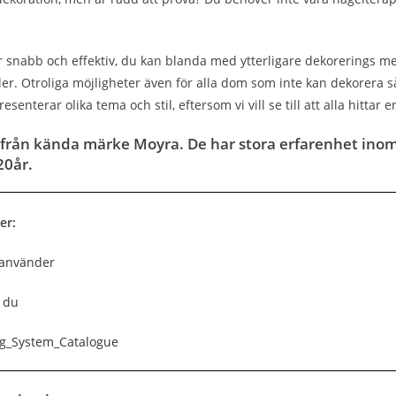
 snabb och effektiv, du kan blanda med ytterligare dekorerings meto
ller. Otroliga möjligheter även för alla dom som inte kan dekorer
resenterar olika tema och stil, eftersom vi vill se till att alla hitt
från kända märke Moyra. De har stora erfarenhet inom
0år.
er:
 använder
 du
g_System_Catalogue