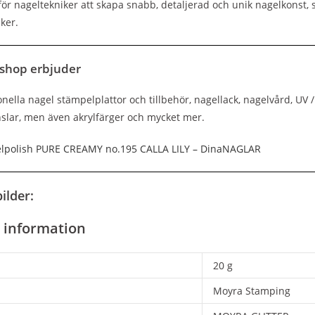
 för nageltekniker att skapa snabb, detaljerad och unik nagelkonst
ker.
shop erbjuder
ella nagel stämpelplattor och tillbehör, nagellack, nagelvård, UV / 
slar, men även akrylfärger och mycket mer.
gelpolish PURE CREAMY no.195 CALLA LILY – DinaNAGLAR
ilder:
e information
20 g
Moyra Stamping