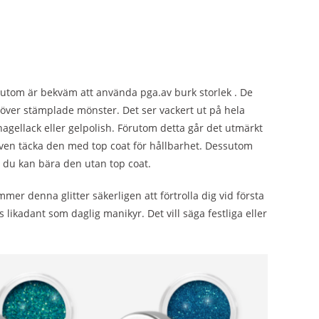
ssutom är bekväm att använda pga.av burk storlek . De
ö över stämplade mönster. Det ser vackert ut på hela
agellack eller gelpolish. Förutom detta går det utmärkt
 även täcka den med top coat för hållbarhet. Dessutom
å du kan bära den utan top coat.
mmer denna glitter säkerligen att förtrolla dig vid första
 likadant som daglig manikyr. Det vill säga festliga eller