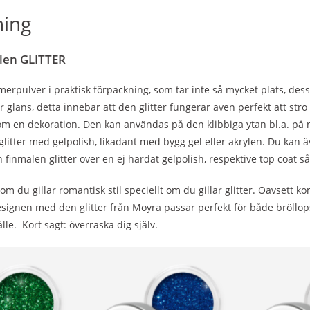
ning
len GLITTER
merpulver i praktisk förpackning, som tar inte så mycket plats, de
r glans, detta innebär att den glitter fungerar även perfekt att str
om en dekoration. Den kan användas på den klibbiga ytan bl.a. på n
glitter med gelpolish, likadant med bygg gel eller akrylen. Du kan
 finmalen glitter över en ej härdat gelpolish, respektive top coat s
m du gillar romantisk stil speciellt om du gillar glitter. Oavsett ko
signen med den glitter från Moyra
passar perfekt för både bröllops
älle. Kort sagt: överraska dig själv.