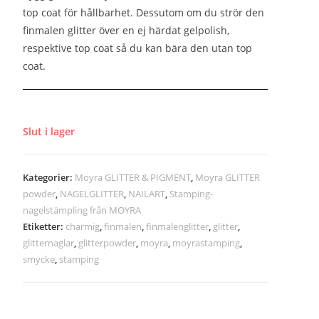
top coat för hållbarhet. Dessutom om du strör den
finmalen glitter över en ej härdat gelpolish,
respektive top coat så du kan bära den utan top
coat.
Slut i lager
Kategorier:
Moyra GLITTER & PIGMENT
,
Moyra GLITTER
powder
,
NAGELGLITTER
,
NAILART
,
Stamping-
nagelstämpling från MOYRA
Etiketter:
charmig
,
finmalen
,
finmalenglitter
,
glitter
,
glitternaglar
,
glitterpowder
,
moyra
,
moyrastamping
,
smycke
,
stamping