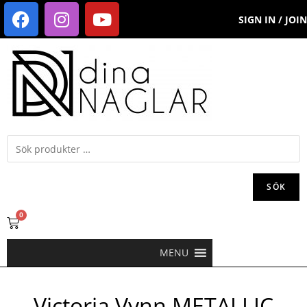
SIGN IN / JOIN
SÖK
0
MENU
Victoria Vynn METALLIC