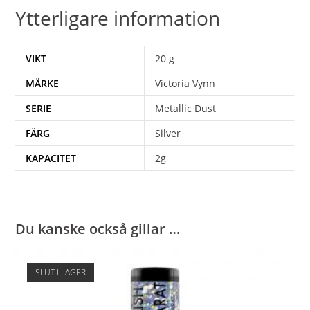
Ytterligare information
VIKT
20 g
MÄRKE
Victoria Vynn
SERIE
Metallic Dust
FÄRG
Silver
KAPACITET
2g
Du kanske också gillar …
SLUT I LAGER