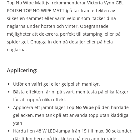
Top No Wipe Matt (vi rekommenderar
Victoria Vynn GEL
POLISH TOP NO WIPE MATT
)på tar fram effekten av
silkeslen sammet eller varm velour som täcker dina
naglarna under hösten och vinter. Obegränsade
möjligheter att dekorera, perfekt till stamping, eller på
spider gel. Gnugga in den på detaljer eller på hela
naglarna.
Applicering:
Utför en valfri gel eller gelpolish manikyr.
Bästa effekten får ni på svart, men testa på olika färger
får att uppnå olika effekt.
Applicera ett jämnt lager Top
No Wipe
på den härdade
gellacken, men tänk på att använda topp utan kladdiga
ytan
Härda i en 48 W LED-lampa från 15 till max. 30 sekunder,
där tiden beror på tjockleken på den applicerade