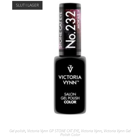
SLUT I LAGER
Gel polish
,
Victoria Vynn GP STONE CAT EYE
,
Victoria Vynn
,
Victoria Vynn Gel
Polish Color