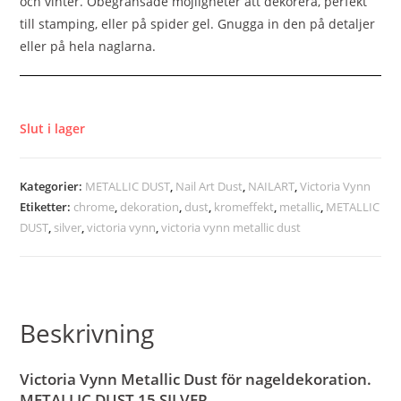
och vinter. Obegränsade möjligheter att dekorera, perfekt
till stamping, eller på spider gel. Gnugga in den på detaljer
eller på hela naglarna.
Slut i lager
Kategorier:
METALLIC DUST
,
Nail Art Dust
,
NAILART
,
Victoria Vynn
Etiketter:
chrome
,
dekoration
,
dust
,
kromeffekt
,
metallic
,
METALLIC
DUST
,
silver
,
victoria vynn
,
victoria vynn metallic dust
Beskrivning
Victoria Vynn Metallic Dust för nageldekoration.
METALLIC DUST 15 SILVER.