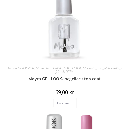
Moyra Nail Polish
,
Moyra Nail Polish
,
NAGELLACK
,
Stamping-nagelstämpling
från MOYRA
Moyra GEL LOOK- nagellack top coat
69,00
kr
Läs mer