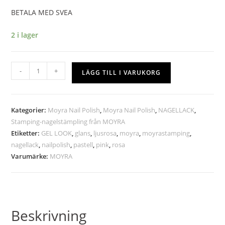
BETALA MED SVEA
2 i lager
-
+
LÄGG TILL I VARUKORG
Kategorier:
Moyra Nail Polish
,
Moyra Nail Polish
,
NAGELLACK
,
Stamping-nagelstämpling från MOYRA
Etiketter:
GEL LOOK
,
glans
,
ljusrosa
,
moyra
,
moyrastamping
,
nagellack
,
nailpolish
,
pastell
,
pink
,
rosa
Varumärke:
MOYRA
Beskrivning