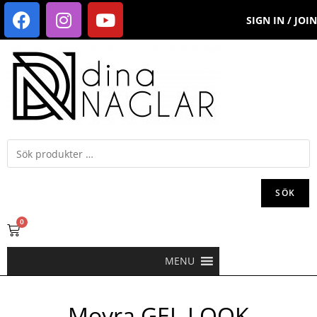
SIGN IN / JOIN
SÖK
0
MENU
Moyra GEL LOOK