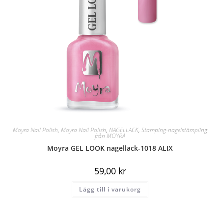
Moyra Nail Polish
,
Moyra Nail Polish
,
NAGELLACK
,
Stamping-nagelstämpling
från MOYRA
Moyra GEL LOOK nagellack-1018 ALIX
59,00
kr
Lägg till i varukorg