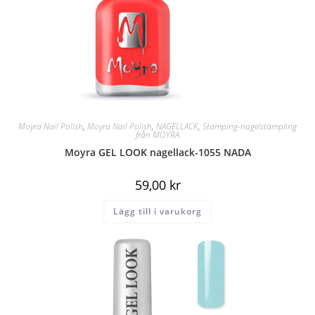
Moyra Nail Polish
,
Moyra Nail Polish
,
NAGELLACK
,
Stamping-nagelstämpling
från MOYRA
Moyra GEL LOOK nagellack-1055 NADA
59,00
kr
Lägg till i varukorg