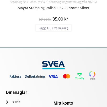
Stamping Nail Polish
,
NAILART
,
Stamping-nagelstämpling från MOYRA
Moyra Stamping Polish SP 25 Chrome Silver
35,00
kr
59,00
kr
Lägg till i varukorg
Dinanaglar
GDPR
Mitt konto