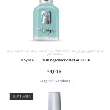
Moyra Nail Polish
,
Moyra Nail Polish
,
NAGELLACK
,
Stamping-nagelstämpling
från MOYRA
Moyra GEL LOOK nagellack-1049 AURELIA
59,00
kr
Lägg till i varukorg
SLUT I LAGER