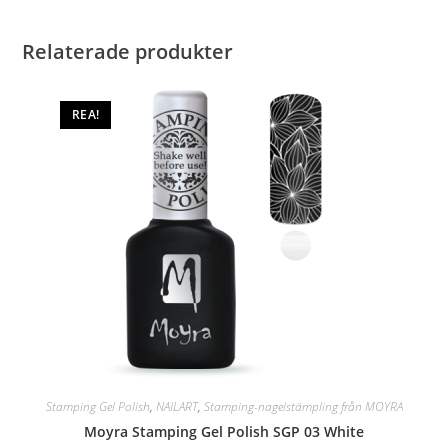
Relaterade produkter
REA!
Stamping Gel Polish
,
NAILART
,
Stamping-nagelstämpling från MOYRA
Moyra Stamping Gel Polish SGP 03 White