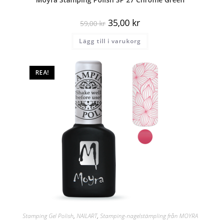
35,00
kr
59,00
kr
Lägg till i varukorg
REA!
Stamping Gel Polish
,
NAILART
,
Stamping-nagelstämpling från MOYRA