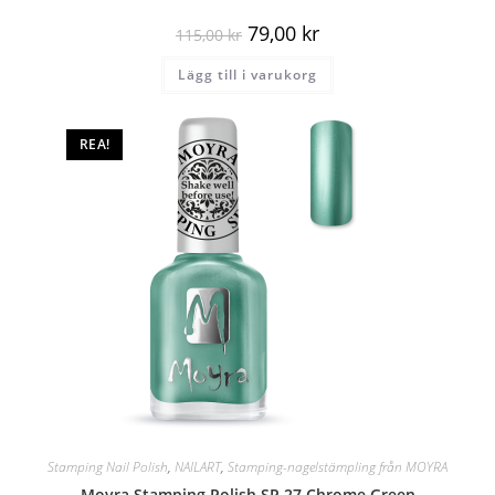
79,00
kr
115,00
kr
Lägg till i varukorg
REA!
Stamping Nail Polish
,
NAILART
,
Stamping-nagelstämpling från MOYRA
Moyra Stamping Polish SP 27 Chrome Green