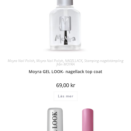
Moyra Nail Polish
,
Moyra Nail Polish
,
NAGELLACK
,
Stamping-nagelstämpling
från MOYRA
Moyra GEL LOOK- nagellack top coat
69,00
kr
Läs mer