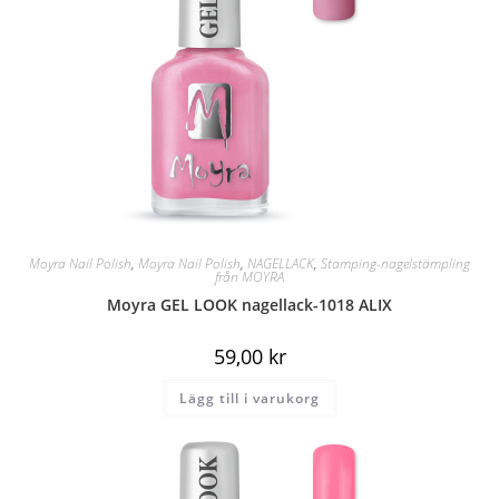
Moyra Nail Polish
,
Moyra Nail Polish
,
NAGELLACK
,
Stamping-nagelstämpling
från MOYRA
Moyra GEL LOOK nagellack-1018 ALIX
59,00
kr
Lägg till i varukorg