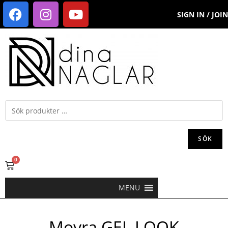
SIGN IN / JOIN
SÖK
0
MENU
Moyra GEL LOOK