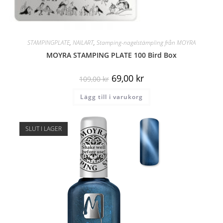
STAMPINGPLATE
,
NAILART
,
Stamping-nagelstämpling från MOYRA
MOYRA STAMPING PLATE 100 Bird Box
69,00
kr
109,00
kr
Lägg till i varukorg
SLUT I LAGER