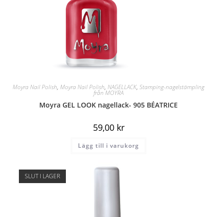
Moyra Nail Polish
,
Moyra Nail Polish
,
NAGELLACK
,
Stamping-nagelstämpling
från MOYRA
Moyra GEL LOOK nagellack- 905 BÉATRICE
59,00
kr
Lägg till i varukorg
SLUT I LAGER