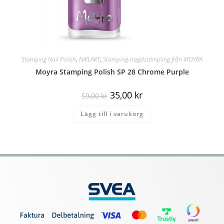
Stamping Nail Polish
,
NAILART
,
Stamping-nagelstämpling från MOYRA
Moyra Stamping Polish SP 28 Chrome Purple
35,00
kr
59,00
kr
Lägg till i varukorg