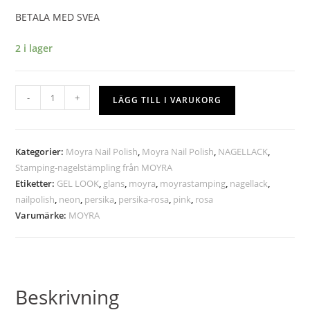
BETALA MED SVEA
2 i lager
-
+
LÄGG TILL I VARUKORG
Kategorier:
Moyra Nail Polish
,
Moyra Nail Polish
,
NAGELLACK
,
Stamping-nagelstämpling från MOYRA
Etiketter:
GEL LOOK
,
glans
,
moyra
,
moyrastamping
,
nagellack
,
nailpolish
,
neon
,
persika
,
persika-rosa
,
pink
,
rosa
Varumärke:
MOYRA
Beskrivning