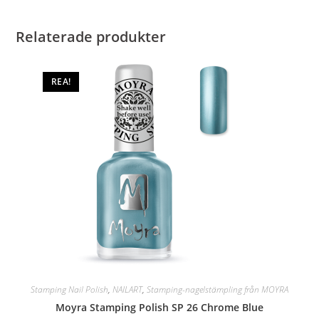
Relaterade produkter
REA!
Stamping Nail Polish
,
NAILART
,
Stamping-nagelstämpling från MOYRA
Moyra Stamping Polish SP 26 Chrome Blue