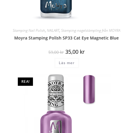
Stamping Nail Polish
,
NAILART
,
Stamping-nagelstämpling från MOYRA
Moyra Stamping Polish SP33 Cat Eye Magnetic Blue
35,00
kr
59,00
kr
Läs mer
REA!