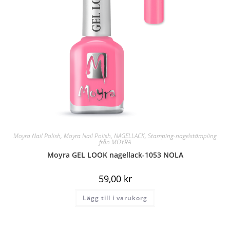
Moyra Nail Polish
,
Moyra Nail Polish
,
NAGELLACK
,
Stamping-nagelstämpling
från MOYRA
Moyra GEL LOOK nagellack-1053 NOLA
59,00
kr
Lägg till i varukorg