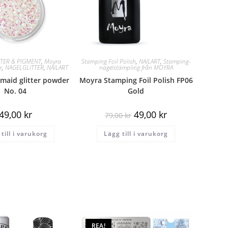
TTER & PIGMENT
,
Moyra
Stamping Foil Polish
,
NAILART
,
Stamping-
r
,
NAGELGLITTER
,
NAILART
nagelstämpling från MOYRA
aid glitter powder
Moyra Stamping Foil Polish FP06
No. 04
Gold
49,00
kr
49,00
kr
79,00
kr
till i varukorg
Lägg till i varukorg
REA!