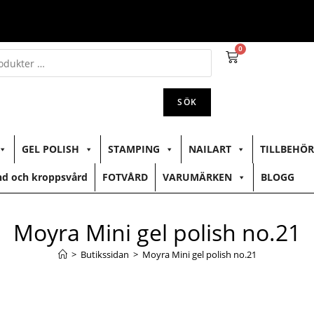
0
SÖK
GEL POLISH
STAMPING
NAILART
TILLBEHÖR
d och kroppsvård
FOTVÅRD
VARUMÄRKEN
BLOGG
Moyra Mini gel polish no.21
>
Butikssidan
>
Moyra Mini gel polish no.21