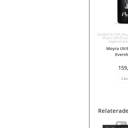
Gel BASE & TOP
,
Moy
Moyra UV/LED pr
nagelstämpl
Moyra UV/
Eversh
159
Läs
Relaterad