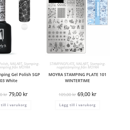
Polish
,
NAILART
,
Stamping-
STAMPINGPLATE
,
NAILART
,
Stamping-
ämpling från MOYRA
nagelstämpling från MOYRA
ping Gel Polish SGP
MOYRA STAMPING PLATE 101
03 White
WINTERTIME
79,00
kr
69,00
kr
00
kr
109,00
kr
till i varukorg
Lägg till i varukorg