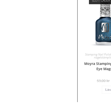
SLUT I LAGER
Stamping Nail Polis
nagelstämpl
Moyra Stamping
Eye Magn
59,00
kr
Läs