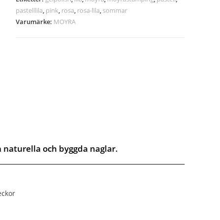
pastelllila
,
pink
,
rosa
,
rosa-lila
,
sommar
Varumärke:
MOYRA
å naturella och byggda naglar.
eckor