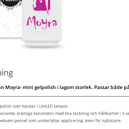
ning
rån Moyra- mini gelpolish i lagom storlek. Passar både p
polish som härdas i UV/LED lampor.
nerande, krämiga konsistens med bra täckning och hållbarhet i 3 v
bekväm pensel som underlättar applicering, även för nybörjare.