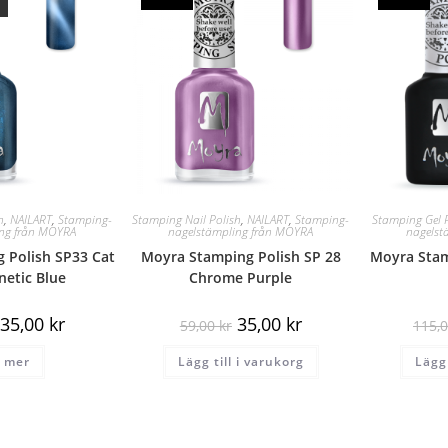
h
,
NAILART
,
Stamping-
Stamping Nail Polish
,
NAILART
,
Stamping-
Stamping Gel 
ing från MOYRA
nagelstämpling från MOYRA
nagelst
 Polish SP33 Cat
Moyra Stamping Polish SP 28
Moyra Stam
etic Blue
Chrome Purple
35,00
kr
35,00
kr
59,00
kr
115,
 mer
Lägg till i varukorg
Lägg 