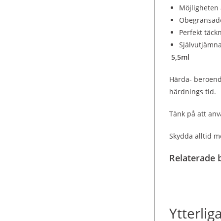
Möjligheten 
Obegränsade 
Perfekt täckn
Självutjämn
5,5ml
Härda- beroende
härdnings tid.
Tänk på att anv
Skydda alltid m
Relaterade b
Ytterlig