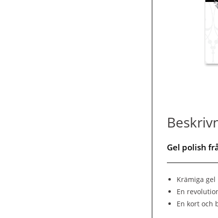
Beskriv
Gel polish f
Krämiga gel 
En revolutio
En kort och 