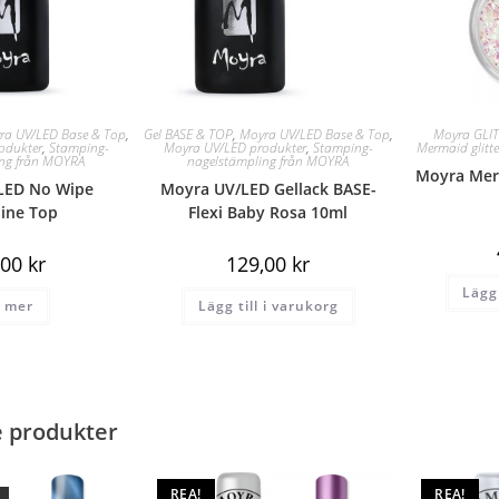
ra UV/LED Base & Top
,
Gel BASE & TOP
,
Moyra UV/LED Base & Top
,
Moyra GLI
odukter
,
Stamping-
Moyra UV/LED produkter
,
Stamping-
Mermaid glitte
ing från MOYRA
nagelstämpling från MOYRA
Moyra Merm
LED No Wipe
Moyra UV/LED Gellack BASE-
ine Top
Flexi Baby Rosa 10ml
,00
kr
129,00
kr
Lägg 
 mer
Lägg till i varukorg
e produkter
REA!
REA!