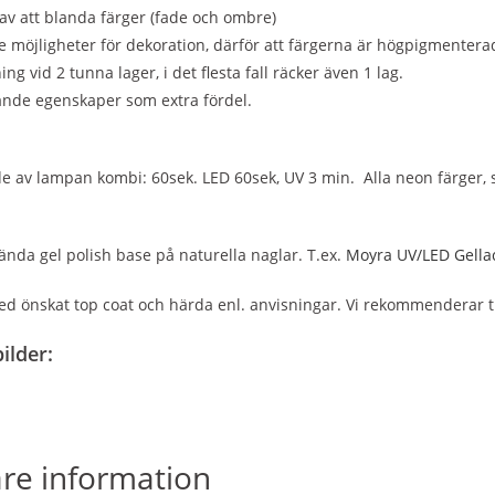
av att blanda färger (fade och ombre)
möjligheter för dekoration, därför att färgerna är högpigmentera
ing vid 2 tunna lager, i det flesta fall räcker även 1 lag.
ande egenskaper som extra fördel.
 av lampan kombi: 60sek. LED 60sek, UV 3 min. Alla neon färger, s
ända gel polish base på naturella naglar. T.ex.
Moyra UV/LED Gellac
ed önskat top coat och härda enl. anvisningar. Vi rekommenderar 
ilder:
are information