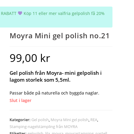
5% RABATT
Köp 11 eller mer valfria gelpolish få 20%
Moyra Mini gel polish no.21
99,00
kr
Gel polish från Moyra- mini gelpolish i
lagom storlek som 5,5ml.
Passar både på naturella och byggda naglar.
Slut i lager
Kategorier:
Gel polish
,
Moyra Mini gel polish
,
REA
,
Stamping-nagelstämpling från MOYRA
Etiketter:
gelpolish
,
lila
,
moyra
,
moyrastamping
,
pastell
,