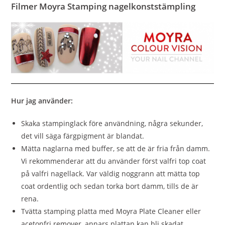
Filmer Moyra Stamping nagelkonststämpling
Hur jag använder:
Skaka stampinglack före användning, några sekunder,
det vill säga färgpigment är blandat.
Mätta naglarna med buffer, se att de är fria från damm.
Vi rekommenderar att du använder först valfri top coat
på valfri nagellack. Var väldig noggrann att mätta top
coat ordentlig och sedan torka bort damm, tills de är
rena.
Tvätta stamping platta med Moyra Plate Cleaner eller
acetonfri remover, annars plattan kan bli skadat.