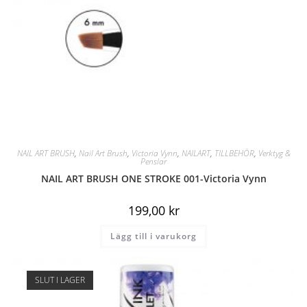
NAIL ART BRUSH
,
Nail Art Brush
,
Victoria Vynn
,
NAILART
,
TILLBEHÖR
,
Verktyg &
Penslar
NAIL ART BRUSH ONE STROKE 001-Victoria Vynn
199,00
kr
Lägg till i varukorg
SLUT I LAGER