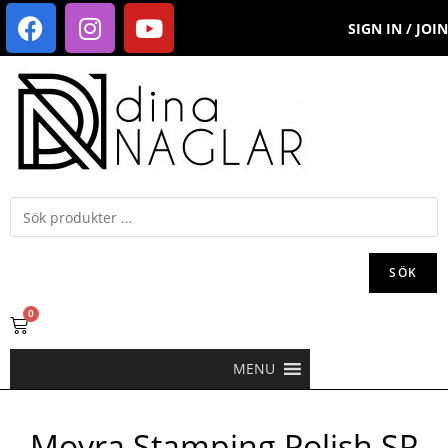
SIGN IN / JOIN
SÖK
0
MENU
Moyra Stamping Polish SP