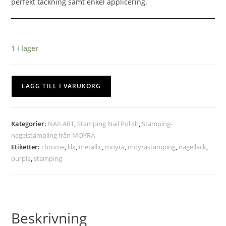
perfekt täckning samt enkel applicering.
1 i lager
LÄGG TILL I VARUKORG
Kategorier:
NAILART
,
Stamping Nail Polish
,
Stamping-
nagelstämpling från MOYRA
Etiketter:
chrome
,
lila
,
metallic
,
moyra
,
moyrastamping
,
nagellack
,
purple
,
stamping
Beskrivning