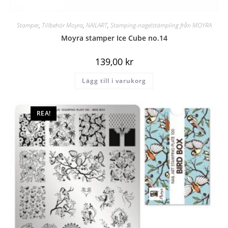
Stamper
,
Tillbehör Moyra
,
NAILART
,
Stamping-nagelstämpling från MOYRA
Moyra stamper Ice Cube no.14
139,00
kr
Lägg till i varukorg
REA!