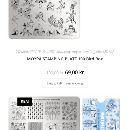
STAMPINGPLATE
,
NAILART
,
Stamping-nagelstämpling från MOYRA
MOYRA STAMPING PLATE 100 Bird Box
69,00
kr
109,00
kr
Lägg till i varukorg
REA!