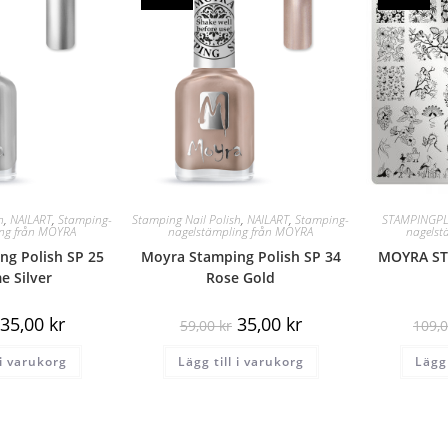
h
,
NAILART
,
Stamping-
Stamping Nail Polish
,
NAILART
,
Stamping-
STAMPINGPL
ing från MOYRA
nagelstämpling från MOYRA
nagelst
g Polish SP 25
Moyra Stamping Polish SP 34
MOYRA ST
 Silver
Rose Gold
35,00
kr
35,00
kr
59,00
kr
109,
 i varukorg
Lägg till i varukorg
Lägg 