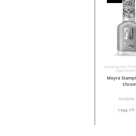
Stamping Nail Polis
nagelstämpl
Moyra Stampin
Chrome
59,00
kr
Lägg till