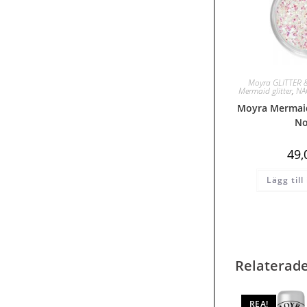
Moyra GLITTER 
Mermaid glitter
,
NA
Moyra Mermaid
No
49
Lägg till
Relaterad
REA!