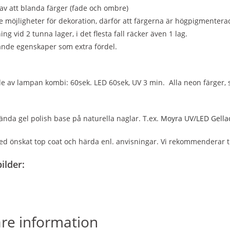
av att blanda färger (fade och ombre)
möjligheter för dekoration, därför att färgerna är högpigmentera
ing vid 2 tunna lager, i det flesta fall räcker även 1 lag.
ande egenskaper som extra fördel.
 av lampan kombi: 60sek. LED 60sek, UV 3 min. Alla neon färger, s
ända gel polish base på naturella naglar. T.ex.
Moyra UV/LED Gellac
ed önskat top coat och härda enl. anvisningar. Vi rekommenderar 
ilder:
are information