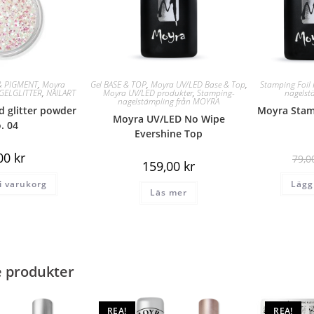
& PIGMENT
,
Moyra
Gel BASE & TOP
,
Moyra UV/LED Base & Top
,
Stamping Foil 
GELGLITTER
,
NAILART
Moyra UV/LED produkter
,
Stamping-
nagelst
nagelstämpling från MOYRA
 glitter powder
Moyra Stamp
Moyra UV/LED No Wipe
. 04
Evershine Top
,00
kr
79,
159,00
kr
 i varukorg
Lägg 
Läs mer
e produkter
REA!
REA!