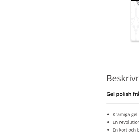
Beskriv
Gel polish f
Krämiga gel 
En revolutio
En kort och 