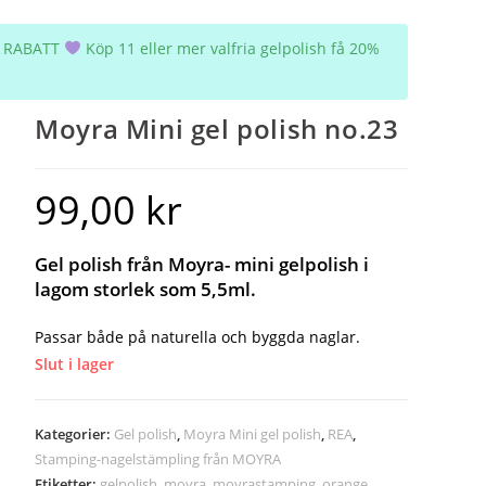
5% RABATT
Köp 11 eller mer valfria gelpolish få 20%
Moyra Mini gel polish no.23
99,00
kr
Gel polish från Moyra- mini gelpolish i
lagom storlek som 5,5ml.
Passar både på naturella och byggda naglar.
Slut i lager
Kategorier:
Gel polish
,
Moyra Mini gel polish
,
REA
,
Stamping-nagelstämpling från MOYRA
Etiketter:
gelpolish
,
moyra
,
moyrastamping
,
orange
,