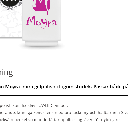
ning
rån Moyra- mini gelpolish i lagom storlek. Passar både p
polish som härdas i UV/LED lampor.
nerande, krämiga konsistens med bra täckning och hållbarhet i 3 v
bekväm pensel som underlättar applicering, även för nybörjare.