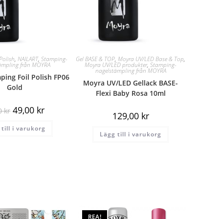
Polish
,
NAILART
,
Stamping-
Gel BASE & TOP
,
Moyra UV/LED Base & Top
,
ämpling från MOYRA
Moyra UV/LED produkter
,
Stamping-
nagelstämpling från MOYRA
ing Foil Polish FP06
Moyra UV/LED Gellack BASE-
Gold
Flexi Baby Rosa 10ml
49,00
kr
00
kr
129,00
kr
till i varukorg
Lägg till i varukorg
REA!