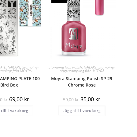
ATE
,
NAILART
,
Stamping-
Stamping Nail Polish
,
NAILART
,
Stamping-
ämpling från MOYRA
nagelstämpling från MOYRA
AMPING PLATE 100
Moyra Stamping Polish SP 29
Bird Box
Chrome Rose
69,00
kr
35,00
kr
00
kr
59,00
kr
till i varukorg
Lägg till i varukorg