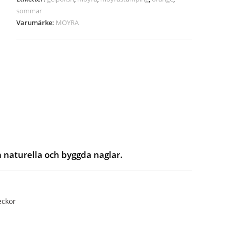
sommar
Varumärke:
MOYRA
å naturella och byggda naglar.
eckor