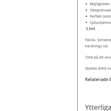
Möjligheten 
Obegränsade 
Perfekt täckn
Självutjämn
5,5ml
Härda- beroende
härdnings tid.
Tänk på att anv
Skydda alltid m
Relaterade b
Ytterlig