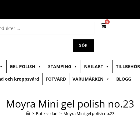
0
SÖK
GEL POLISH
STAMPING
NAILART
TILLBEHÖR
d och kroppsvård
FOTVÅRD
VARUMÄRKEN
BLOGG
Moyra Mini gel polish no.23
>
Butikssidan
>
Moyra Mini gel polish no.23