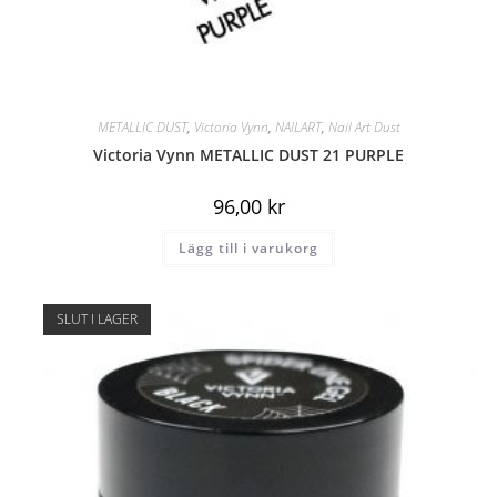
METALLIC DUST
,
Victoria Vynn
,
NAILART
,
Nail Art Dust
Victoria Vynn METALLIC DUST 21 PURPLE
96,00
kr
Lägg till i varukorg
SLUT I LAGER