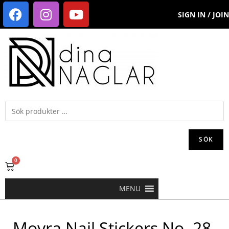
SIGN IN / JOIN
SÖK
0
MENU
Moyra Nail Stickers No. 28-