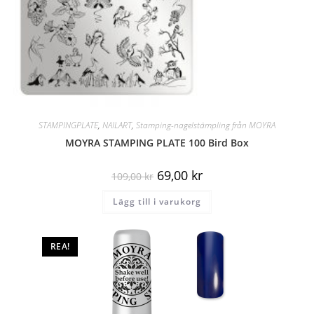
STAMPINGPLATE
,
NAILART
,
Stamping-nagelstämpling från MOYRA
MOYRA STAMPING PLATE 100 Bird Box
69,00
kr
109,00
kr
Lägg till i varukorg
REA!