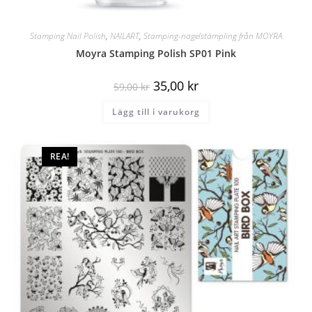
Stamping Nail Polish
,
NAILART
,
Stamping-nagelstämpling från MOYRA
Moyra Stamping Polish SP01 Pink
35,00
kr
59,00
kr
Lägg till i varukorg
REA!