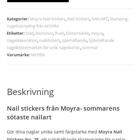
Kategorier:
Moyra Nail Stickers
,
Nail Stickers
,
NAILART
,
Stamping-
nagelstämpling från MOYRA
Etiketter:
blad
,
blommor
,
frukt
,
klistermärke
,
moyra
,
nageldekoration
,
nailstickers
,
självhäftande
,
Självhäftande
nagelklistermärken för unik nagelkonst.
,
sommar
Varumärke:
MOYRA
Beskrivning
Nail stickers från Moyra- sommarens
sötaste nailart
Gör dina naglar unika samt färgstarka med
Moyra Nail
Stickers No. 28,
ett självhäftande klistermärke för naglar