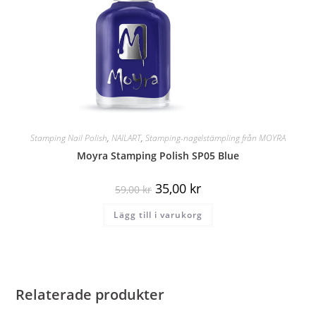
Stamping Nail Polish
,
NAILART
,
Stamping-nagelstämpling från MOYRA
Moyra Stamping Polish SP05 Blue
35,00
kr
59,00
kr
Lägg till i varukorg
Relaterade produkter