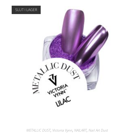
SLUT I LAGER
METALLIC DUST
,
Victoria Vynn
,
NAILART
,
Nail Art Dust