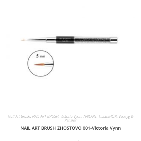
Nail Art Brush
,
NAIL ART BRUSH
,
Victoria Vynn
,
NAILART
,
TILLBEHÖR
,
Verktyg &
Penslar
NAIL ART BRUSH ZHOSTOVO 001-Victoria Vynn