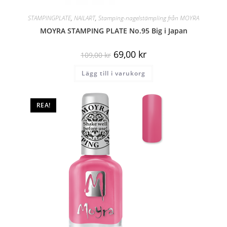
STAMPINGPLATE
,
NAILART
,
Stamping-nagelstämpling från MOYRA
MOYRA STAMPING PLATE No.95 Big i Japan
69,00
kr
109,00
kr
Lägg till i varukorg
REA!