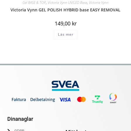
Gel BASE & TOP
,
Victoria Vynn UV/LED Base
,
Victoria Vynn
Victoria Vynn GEL POLISH HYBRID base EASY REMOVAL
149,00
kr
Läs mer
Dinanaglar
GDPR