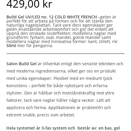
429,00
kr
Build Gel UV/LED no. 12 COLD WHITE FRENCH
–
gelen är
perfekt för att arbeta på formen och för att stärka den
naturliga nagelplattan. Tack vare dess egenskaper ger
gelén enastående arbetskomfort och gör det enkelt att
uppnå den önskade sluteffekten: modellera naglar med
grundform: fyrkant, oval, mandel, gotisk mandel samt
modellera naglar med innovativa former: kant, stilett, rör
50ml
mer för pengarna.
Salon Build Gel
är tillverkat enligt den senaste tekniken och
med moderna ingredienserna, vilket ger oss en produkt
med unika egenskaper. Flexibel med en medium tjock
konsistens – perfekt för både nybörjare och erfarna
stylister. Den är hållbar och motståndskraftig mot yttre
faktorer, tack vare naglar håller några veckor. Lätt att
applicera och forma. Applikationen är problemfri och
extremt snabb, precis som arbetet.
Hela systemet är 3-fas system och består av: en bas, gel