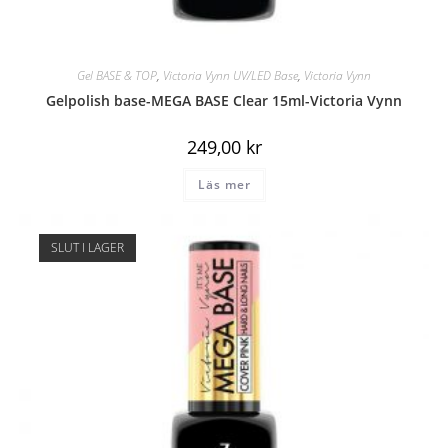
Gel BASE & TOP
,
Victoria Vynn UV/LED Base
,
Victoria Vynn
Gelpolish base-MEGA BASE Clear 15ml-Victoria Vynn
249,00
kr
Läs mer
SLUT I LAGER