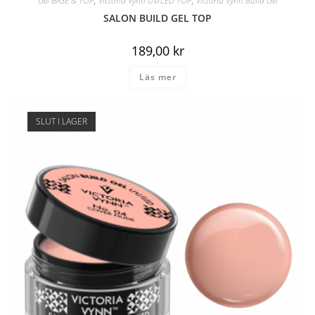
Gel BASE & TOP
,
Victoria Vynn UV/LED TOP
,
Victoria Vynn Build Gel
SALON BUILD GEL TOP
189,00
kr
Läs mer
SLUT I LAGER