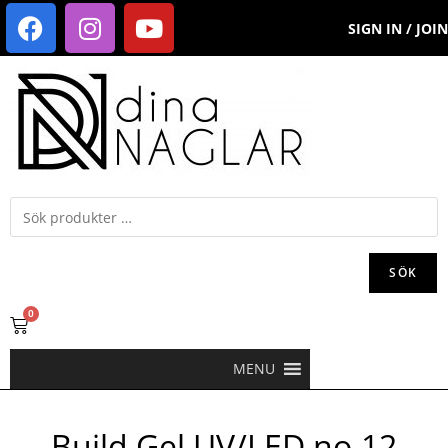
SIGN IN / JOIN
SÖK
0
MENU
Build Gel UV/LED no.12