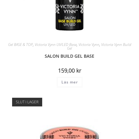
Gel BASE & TOP
,
Victoria Vynn UV/LED Base
,
Victoria Vynn
,
Victoria Vynn Build
Gel
SALON BUILD GEL BASE
159,00
kr
Läs mer
SLUT I LAGER