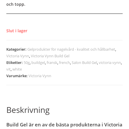
och topp.
Slut i lager
Kategorier:
Gelprodukter för nagelvård - kvalitet och hållbarhet
,
Victoria Vynn
,
Victoria Vynn Build Gel
Etiketter:
50g
,
buildgel
,
fransk
,
french
,
Salon Build Gel
,
victoria vynn
,
vit
,
white
Varumärke:
Victoria Vynn
Beskrivning
Build Gel är en av de bästa produkterna i Victoria