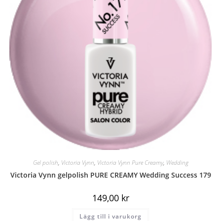
Gel polish
,
Victoria Vynn
,
Victoria Vynn Pure Creamy
,
Wedding
Victoria Vynn gelpolish PURE CREAMY Wedding Success 179
149,00
kr
Lägg till i varukorg