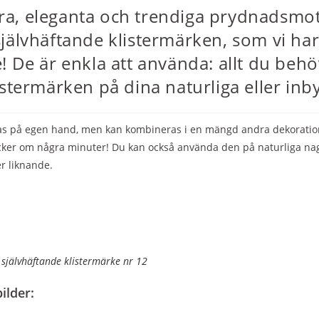
a, eleganta och trendiga prydnadsmoti
jälvhäftande klistermärken, som vi har
! De är enkla att använda: allt du behö
istermärken på dina naturliga eller in
s på egen hand, men kan kombineras i en mängd andra dekorationst
cker om några minuter! Du kan också använda den på naturliga nag
er liknande.
självhäftande klistermärke nr 12
ilder: