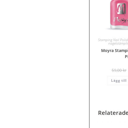
Stamping Nail Polis
nagelstämpl
Moyra Stampi
P
59,00
kr
Lägg till
Relaterad