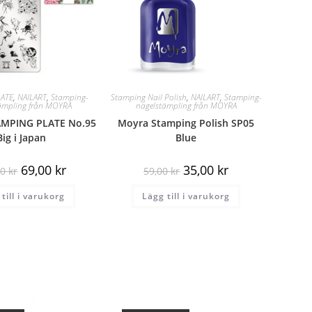
ATE
,
NAILART
,
Stamping-
Stamping Nail Polish
,
NAILART
,
Stamping-
ämpling från MOYRA
nagelstämpling från MOYRA
MPING PLATE No.95
Moyra Stamping Polish SP05
Big i Japan
Blue
69,00
kr
35,00
kr
00
kr
59,00
kr
till i varukorg
Lägg till i varukorg