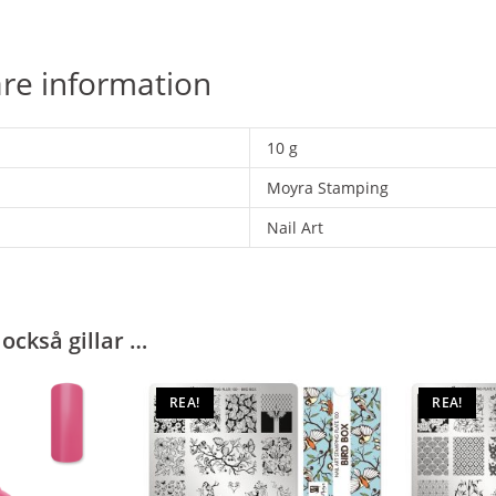
are information
10 g
Moyra Stamping
Nail Art
också gillar …
REA!
REA!