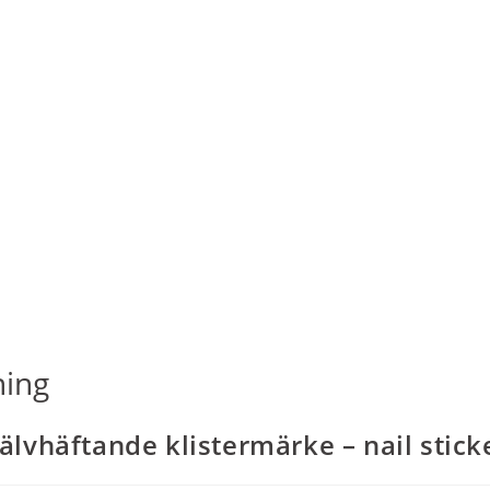
ning
älvhäftande klistermärke – nail sticke