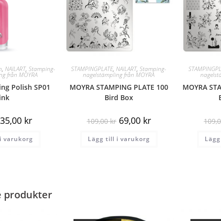
h
,
NAILART
,
Stamping-
STAMPINGPLATE
,
NAILART
,
Stamping-
STAMPINGPL
ing från MOYRA
nagelstämpling från MOYRA
nagelst
ng Polish SP01
MOYRA STAMPING PLATE 100
MOYRA STA
ink
Bird Box
35,00
kr
69,00
kr
109,00
kr
109,
 i varukorg
Lägg till i varukorg
Lägg 
e produkter