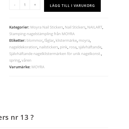
-
+
LÄGG TILL I VARUKORG
Kategorier:
Moyra Nail Stickers
,
Nail Stickers
,
NAILART
,
Stamping-nagelstämpling från MOYRA
Etiketter:
blommor
,
fåglar
,
klistermärke
,
moyra
,
nageldekoration
,
nailstickers
,
pink
,
rosa
,
självhäftande
,
Självhäftande nagelklistermärken för unik nagelkonst.
,
spring
,
våren
Varumärke:
MOYRA
rs nr 13 ?