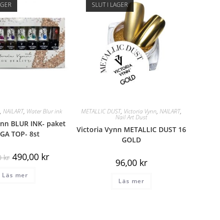
AGER
SLUT I LAGER
n
,
NAILART
,
Water Blur ink
METALLIC DUST
,
Victoria Vynn
,
NAILART
,
Nail Art Dust
ynn BLUR INK- paket
Victoria Vynn METALLIC DUST 16
GA TOP- 8st
GOLD
490,00
kr
0
kr
96,00
kr
Läs mer
Läs mer