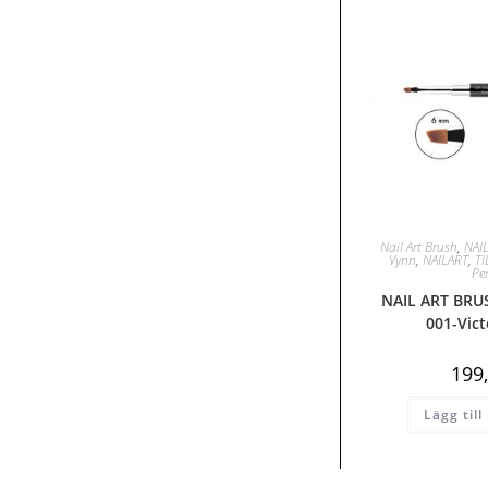
Nail Art Brush
,
NAI
Vynn
,
NAILART
,
T
Pe
NAIL ART BRU
001-Vic
199
Lägg till