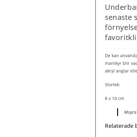
Underbar
senaste s
förnyelse
favoritkl
De kan använda
manikyr blir va
akryl anglar ell
Storlek:
8 x 10 cm
Moyra 
Relaterade b