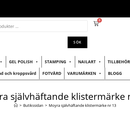
0
SÖK
GEL POLISH
STAMPING
NAILART
TILLBEHÖR
d och kroppsvård
FOTVÅRD
VARUMÄRKEN
BLOGG
a självhäftande klistermärke 
>
Butikssidan
>
Moyra självhäftande klistermärke nr 13