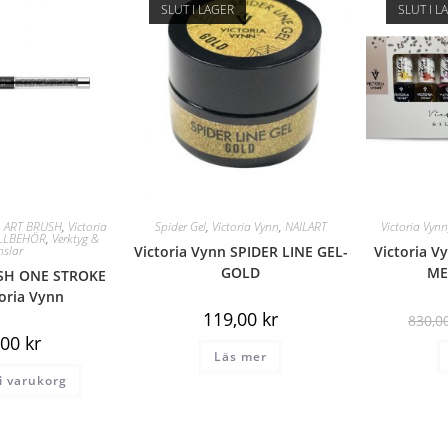
SLUT I LAGER
SLUT I L
L ART BRUSH
,
Victoria
Spider Gel
,
Victoria Vynn
,
NAILART
Victoria Vyn
ILLBEHÖR
,
Verktyg &
nslar
Victoria Vynn SPIDER LINE GEL-
Victoria V
GOLD
ME
SH ONE STROKE
toria Vynn
119,00
kr
830,0
,00
kr
Läs mer
 i varukorg