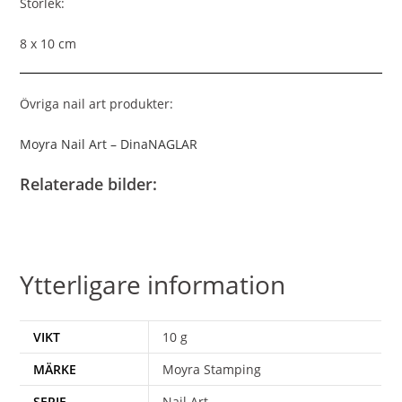
Storlek:
8 x 10 cm
Övriga nail art produkter:
Moyra Nail Art – DinaNAGLAR
Relaterade bilder:
Ytterligare information
VIKT
10 g
MÄRKE
Moyra Stamping
SERIE
Nail Art