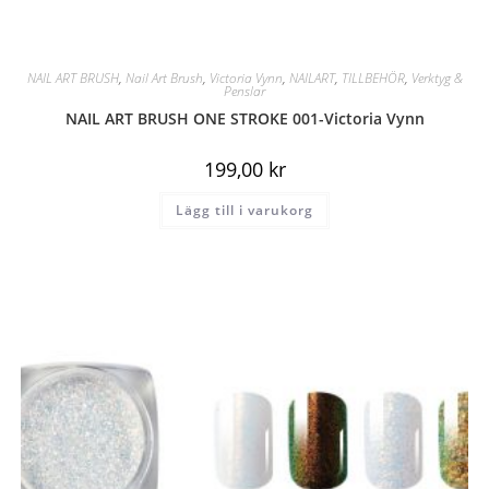
NAIL ART BRUSH
,
Nail Art Brush
,
Victoria Vynn
,
NAILART
,
TILLBEHÖR
,
Verktyg &
Penslar
NAIL ART BRUSH ONE STROKE 001-Victoria Vynn
199,00
kr
Lägg till i varukorg