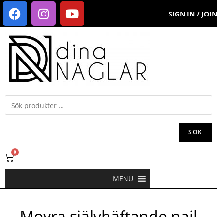
SIGN IN / JOIN
SÖK
0
MENU
Moyra självhäftande nail