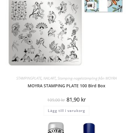
STAMPINGPLATE
,
NAILART
,
Stamping-nagelstämpling från MOYRA
MOYRA STAMPING PLATE 100 Bird Box
81,90
kr
109,00
kr
Lägg till i varukorg