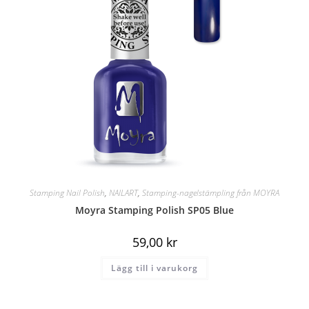
Stamping Nail Polish
,
NAILART
,
Stamping-nagelstämpling från MOYRA
Moyra Stamping Polish SP05 Blue
59,00
kr
Lägg till i varukorg