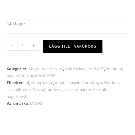
14 i lager
-
+
LÄGG TILL I VARUKORG
Kategorier:
Moyra Nail Stickers
,
Nail Stickers
,
NAILART
,
Stamping-
nagelstämpling från MOYRA
Etiketter:
jul
,
klistermärke
,
moyra
,
nageldekoration
,
nailstickers
,
självhäftande
,
Självhäftande nagelklistermärken för unik
nagelkonst.
Varumärke:
MOYRA