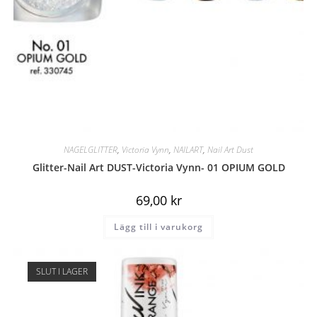
NAGELGLITTER
,
Victoria Vynn
,
NAILART
,
Nail Art Dust
Glitter-Nail Art DUST-Victoria Vynn- 01 OPIUM GOLD
69,00
kr
Lägg till i varukorg
SLUT I LAGER