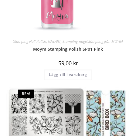
Stamping Nail Polish
,
NAILART
,
Stamping-nagelstämpling från MOYRA
Moyra Stamping Polish SP01 Pink
59,00
kr
Lägg till i varukorg
REA!