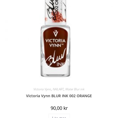
Victoria Vynn
,
NAILART
,
Water Blur ink
Victoria Vynn BLUR INK 002 ORANGE
90,00
kr
Läs mer